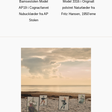
vet
Bamsestolen Model
Model 3316 i Originalt
Spi
AP19 i Cognacfarvet
polstret Naturlæder fra
med
Nubucklæder fra AP
Fritz Hansen, 1950’erne
f
Stolen