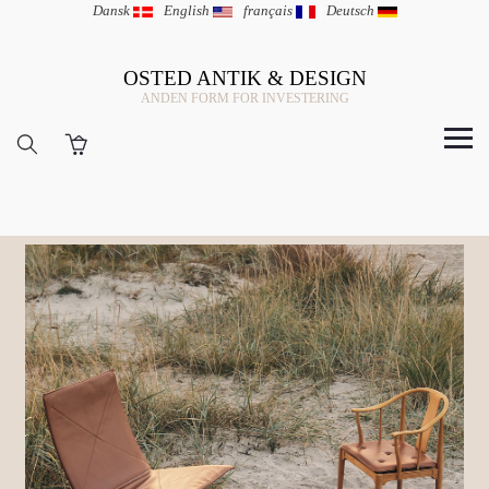
Dansk
|
English
|
français
|
Deutsch
OSTED ANTIK & DESIGN
ANDEN FORM FOR INVESTERING