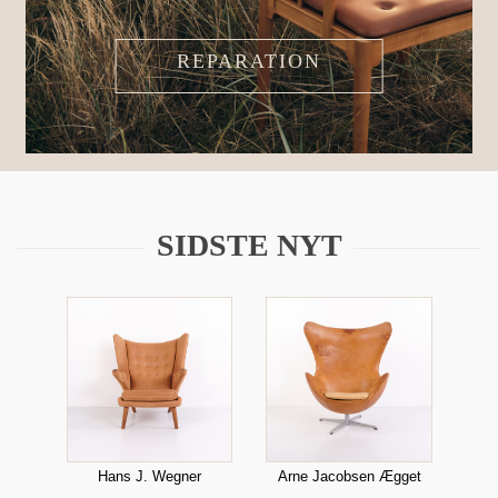
REPARATION
SIDSTE NYT
ble
Hans J. Wegner
Arne Jacobsen Ægget
Han