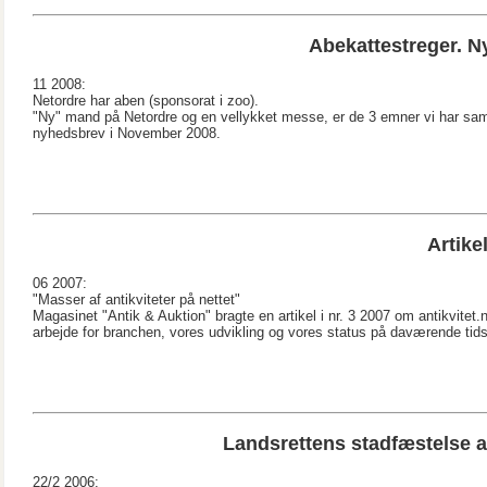
Abekattestreger. N
11 2008:
Netordre har aben (sponsorat i zoo).
"Ny" mand på Netordre og en vellykket messe, er de 3 emner vi har saml
nyhedsbrev i November 2008.
Artike
06 2007:
"Masser af antikviteter på nettet"
Magasinet "Antik & Auktion" bragte en artikel i nr. 3 2007 om antikvitet.n
arbejde for branchen, vores udvikling og vores status på daværende tid
Landsrettens stadfæstelse 
22/2 2006: