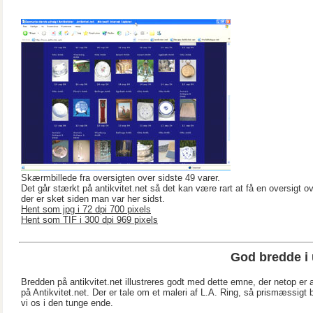
Skærmbillede fra oversigten over sidste 49 varer.
Det går stærkt på antikvitet.net så det kan være rart at få en oversigt o
der er sket siden man var her sidst.
Hent som jpg i 72 dpi 700 pixels
Hent som TIF i 300 dpi 969 pixels
God bredde i 
Bredden på antikvitet.net illustreres godt med dette emne, der netop er a
på Antikvitet.net. Der er tale om et maleri af L.A. Ring, så prismæssigt 
vi os i den tunge ende.