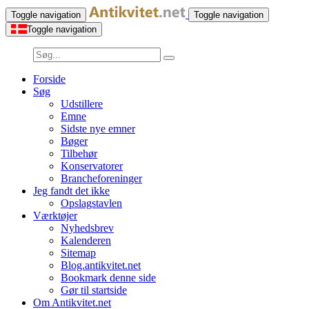
Toggle navigation
Toggle navigation
Toggle navigation
Forside
Søg
Udstillere
Emne
Sidste nye emner
Bøger
Tilbehør
Konservatorer
Brancheforeninger
Jeg fandt det ikke
Opslagstavlen
Værktøjer
Nyhedsbrev
Kalenderen
Sitemap
Blog.antikvitet.net
Bookmark denne side
Gør til startside
Om Antikvitet.net