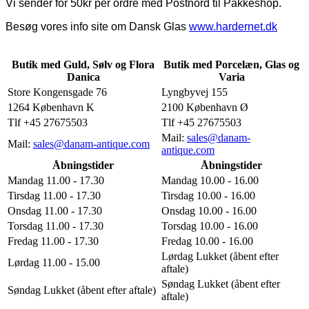
Vi sender for 50kr per ordre med Postnord til Pakkeshop.
Besøg vores info site om Dansk Glas
www.hardernet.dk
Butik med Guld, Sølv og Flora
Butik med Porcelæn, Glas og
Danica
Varia
Store Kongensgade 76
Lyngbyvej 155
1264 København K
2100 København Ø
Tlf +45 27675503
Tlf +45 27675503
Mail:
sales@danam-
Mail:
sales@danam-antique.com
antique.com
Åbningstider
Åbningstider
Mandag 11.00 - 17.30
Mandag 10.00 - 16.00
Tirsdag 11.00 - 17.30
Tirsdag 10.00 - 16.00
Onsdag 11.00 - 17.30
Onsdag 10.00 - 16.00
Torsdag 11.00 - 17.30
Torsdag 10.00 - 16.00
Fredag 11.00 - 17.30
Fredag 10.00 - 16.00
Lørdag Lukket (åbent efter
Lørdag 11.00 - 15.00
aftale)
Søndag Lukket (åbent efter
Søndag Lukket (åbent efter aftale)
aftale)