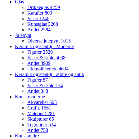
Glas
Drikkeglas
4259
Karafler
809
Vaser
1246
Kunstglas
3268
Andet
2584
Julepynt
Diverse julepynt
1015
Keramik og stentøj - Moderne
Figurer
2520
Vaser & skåle
5038
Andet
4909
Uklassificerede
4634
Keramik og stentøj - ældre og antik
Figurer
87
Vaser & skåle
134
Andet
348
Kunst moderne
Akvareller
605
Grafik
1561
Malerier
5281
Skulpturer
65
Tegninger
534
Andet
758
Kunst ældre