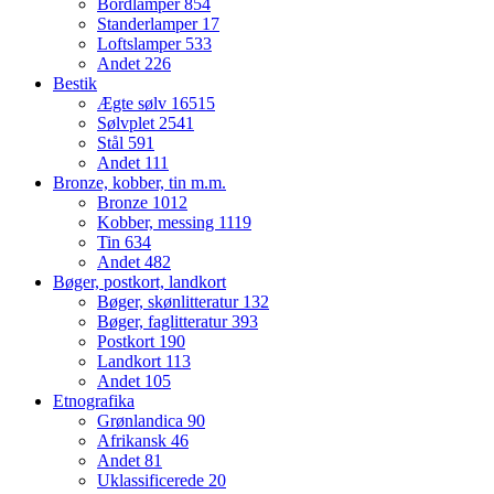
Bordlamper
854
Standerlamper
17
Loftslamper
533
Andet
226
Bestik
Ægte sølv
16515
Sølvplet
2541
Stål
591
Andet
111
Bronze, kobber, tin m.m.
Bronze
1012
Kobber, messing
1119
Tin
634
Andet
482
Bøger, postkort, landkort
Bøger, skønlitteratur
132
Bøger, faglitteratur
393
Postkort
190
Landkort
113
Andet
105
Etnografika
Grønlandica
90
Afrikansk
46
Andet
81
Uklassificerede
20