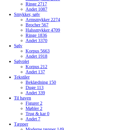
Ringe
2717
Andet
1087
Smykker, sølv
Armsmykker
2274
Brocher
567
Halssmykker
4709
Ringe
1836
Andet
3370
Sølv
Korpus
5663
Andet
1918
Sølvplet
Korpus
212
Andet
137
Tekstiler
Beklædning
150
Duge
113
Andet
339
Til haven
Figurer
2
Møbler
2
Trug & kar
0
Andet
7
Tæpper
Moderne tæpper
149