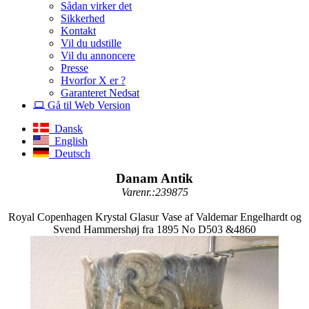
Sådan virker det
Sikkerhed
Kontakt
Vil du udstille
Vil du annoncere
Presse
Hvorfor X er ?
Garanteret Nedsat
Gå til Web Version
Dansk
English
Deutsch
Danam Antik
Varenr.:239875
Royal Copenhagen Krystal Glasur Vase af Valdemar Engelhardt og
Svend Hammershøj fra 1895 No D503 &4860