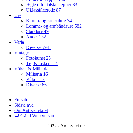
Ægte orientalske tæpper
33
Uklassificerede
87
Ure
Kamin- og konsolure
34
Lomme- og armbåndsure
582
Standure
49
Andet
132
Varia
Diverse
5941
Vintage
Fotokunst
25
Tøj & tasker
114
Våben & Militaria
Militaria
16
Våben
17
Diverse
66
Forside
Sidste nye
Om Antikvitet.net
Gå til Web version
2022 - Antikvitet.net