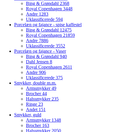
Bing & Grøndahl
2368
Royal Copenhagen
3448
Andre
1283
Uklassificerede
594
Porcelæn og fajance - spise kaffestel
Bing & Grøndahl
12475
Royal Copenhagen
21859
Andre
7886
Uklassificerede
3552
Porcelæn og fajance - Vaser
Bing & Grøndahl
940
Dahl Jensen
8
Royal Copenhagen
2611
Andre
906
Uklassificerede
375
Smykker, double m.m.
Armsmykker
49
Brocher
44
Halssmykker
235
Ringe
23
Andet
151
Smykker, guld
Armsmykker
1348
Brocher
163
Halssmykker
2050