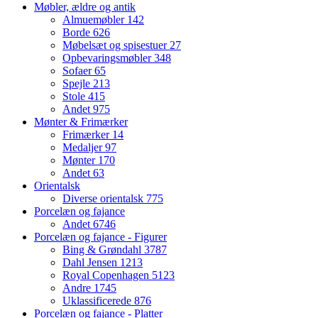
Møbler, ældre og antik
Almuemøbler
142
Borde
626
Møbelsæt og spisestuer
27
Opbevaringsmøbler
348
Sofaer
65
Spejle
213
Stole
415
Andet
975
Mønter & Frimærker
Frimærker
14
Medaljer
97
Mønter
170
Andet
63
Orientalsk
Diverse orientalsk
775
Porcelæn og fajance
Andet
6746
Porcelæn og fajance - Figurer
Bing & Grøndahl
3787
Dahl Jensen
1213
Royal Copenhagen
5123
Andre
1745
Uklassificerede
876
Porcelæn og fajance - Platter