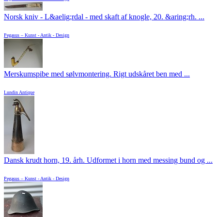
Norsk kniv - L&aelig;rdal - med skaft af knogle, 20. &aring;rh. ...
Pegasus – Kunst - Antik - Design
Merskumspibe med sølvmontering. Rigt udskåret ben med ...
Lundin Antique
Dansk krudt horn, 19. årh. Udformet i horn med messing bund og ...
Pegasus – Kunst - Antik - Design