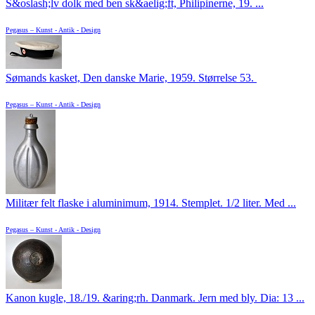
S&oslash;lv dolk med ben sk&aelig;ft, Philipinerne, 19. ...
Pegasus – Kunst - Antik - Design
Sømands kasket, Den danske Marie, 1959. Størrelse 53.
Pegasus – Kunst - Antik - Design
Militær felt flaske i aluminimum, 1914. Stemplet. 1/2 liter. Med ...
Pegasus – Kunst - Antik - Design
Kanon kugle, 18./19. &aring;rh. Danmark. Jern med bly. Dia: 13 ...