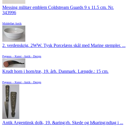
Messing militær emblem Coldstream Guards 9 x 11.5 cm. Nr.
343996
Middelfart Antik
2. verdenskrig. 2WW. Tysk Porcelæns skål med Marine stempler. ...
Pegasus – Kunst - Antik - Design
Krudt horn i horn/træ, 19. årh. Danmark. Længde.: 15 cm.
Pegasus – Kunst - Antik - Design
Antik Argentinsk dolk, 19. &aring;rh. Skede og h&aring;ndtag i ...