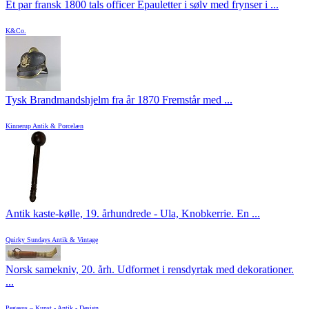
Et par fransk 1800 tals officer Epauletter i sølv med frynser i ...
K&Co.
Tysk Brandmandshjelm fra år 1870 Fremstår med ...
Kinnerup Antik & Porcelæn
Antik kaste-kølle, 19. århundrede - Ula, Knobkerrie. En ...
Quirky Sundays Antik & Vintage
Norsk samekniv, 20. årh. Udformet i rensdyrtak med dekorationer.
...
Pegasus – Kunst - Antik - Design