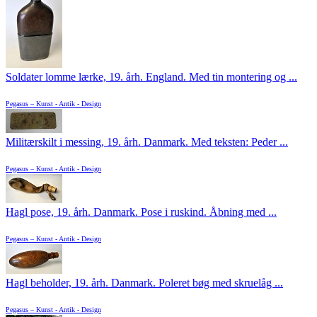
Soldater lomme lærke, 19. årh. England. Med tin montering og ...
Pegasus – Kunst - Antik - Design
Militærskilt i messing, 19. årh. Danmark. Med teksten: Peder ...
Pegasus – Kunst - Antik - Design
Hagl pose, 19. årh. Danmark. Pose i ruskind. Åbning med ...
Pegasus – Kunst - Antik - Design
Hagl beholder, 19. årh. Danmark. Poleret bøg med skruelåg ...
Pegasus – Kunst - Antik - Design