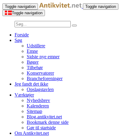
Toggle navigation
Toggle navigation
Toggle navigation
Forside
Søg
Udstillere
Emne
Sidste nye emner
Bøger
Tilbehør
Konservatorer
Brancheforeninger
Jeg fandt det ikke
Opslagstavlen
Værktøjer
Nyhedsbrev
Kalenderen
Sitemap
Blog.antikvitet.net
Bookmark denne side
Gør til startside
Om Antikvitet.net