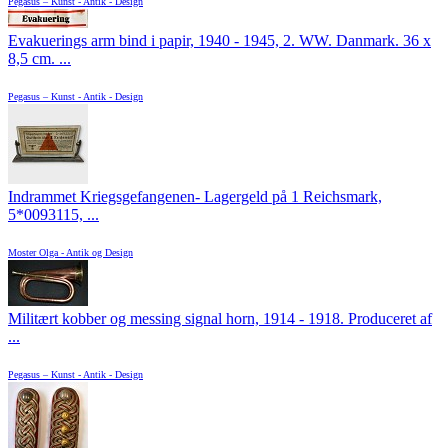
Pegasus – Kunst - Antik - Design
Evakuerings arm bind i papir, 1940 - 1945, 2. WW. Danmark. 36 x
8,5 cm. ...
Pegasus – Kunst - Antik - Design
Indrammet Kriegsgefangenen- Lagergeld på 1 Reichsmark,
5*0093115, ...
Moster Olga - Antik og Design
Militært kobber og messing signal horn, 1914 - 1918. Produceret af
...
Pegasus – Kunst - Antik - Design