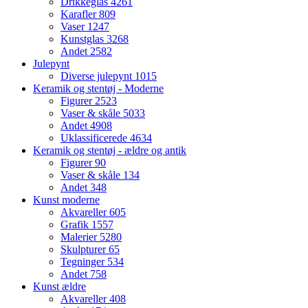
Drikkeglas
4261
Karafler
809
Vaser
1247
Kunstglas
3268
Andet
2582
Julepynt
Diverse julepynt
1015
Keramik og stentøj - Moderne
Figurer
2523
Vaser & skåle
5033
Andet
4908
Uklassificerede
4634
Keramik og stentøj - ældre og antik
Figurer
90
Vaser & skåle
134
Andet
348
Kunst moderne
Akvareller
605
Grafik
1557
Malerier
5280
Skulpturer
65
Tegninger
534
Andet
758
Kunst ældre
Akvareller
408