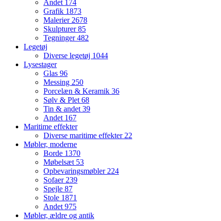
Andet
174
Grafik
1873
Malerier
2678
Skulpturer
85
Tegninger
482
Legetøj
Diverse legetøj
1044
Lysestager
Glas
96
Messing
250
Porcelæn & Keramik
36
Sølv & Plet
68
Tin & andet
39
Andet
167
Maritime effekter
Diverse maritime effekter
22
Møbler, moderne
Borde
1370
Møbelsæt
53
Opbevaringsmøbler
224
Sofaer
239
Spejle
87
Stole
1871
Andet
975
Møbler, ældre og antik