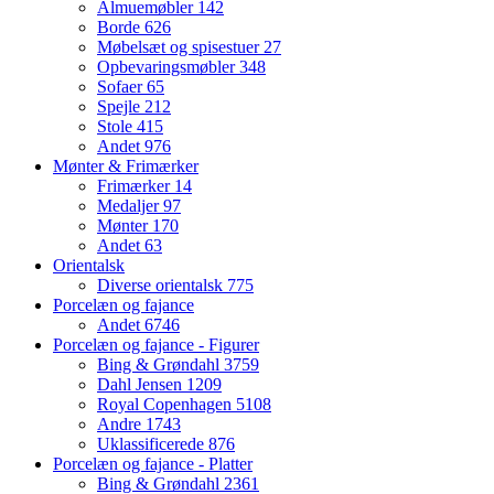
Almuemøbler
142
Borde
626
Møbelsæt og spisestuer
27
Opbevaringsmøbler
348
Sofaer
65
Spejle
212
Stole
415
Andet
976
Mønter & Frimærker
Frimærker
14
Medaljer
97
Mønter
170
Andet
63
Orientalsk
Diverse orientalsk
775
Porcelæn og fajance
Andet
6746
Porcelæn og fajance - Figurer
Bing & Grøndahl
3759
Dahl Jensen
1209
Royal Copenhagen
5108
Andre
1743
Uklassificerede
876
Porcelæn og fajance - Platter
Bing & Grøndahl
2361