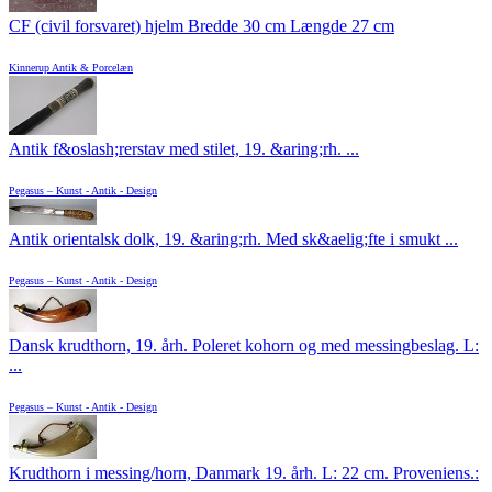
CF (civil forsvaret) hjelm Bredde 30 cm Længde 27 cm
Kinnerup Antik & Porcelæn
Antik f&oslash;rerstav med stilet, 19. &aring;rh. ...
Pegasus – Kunst - Antik - Design
Antik orientalsk dolk, 19. &aring;rh. Med sk&aelig;fte i smukt ...
Pegasus – Kunst - Antik - Design
Dansk krudthorn, 19. årh. Poleret kohorn og med messingbeslag. L:
...
Pegasus – Kunst - Antik - Design
Krudthorn i messing/horn, Danmark 19. årh. L: 22 cm. Proveniens.: