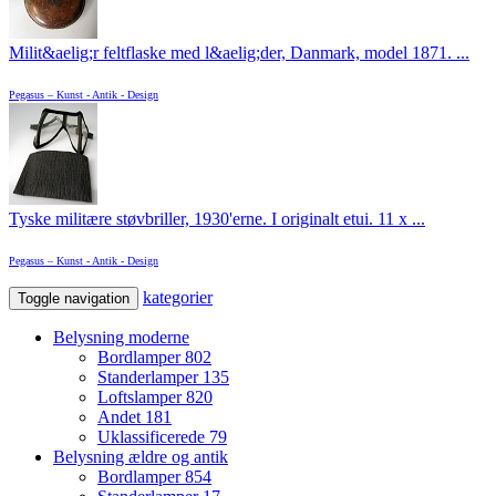
Milit&aelig;r feltflaske med l&aelig;der, Danmark, model 1871. ...
Pegasus – Kunst - Antik - Design
Tyske militære støvbriller, 1930'erne. I originalt etui. 11 x ...
Pegasus – Kunst - Antik - Design
kategorier
Toggle navigation
Belysning moderne
Bordlamper
802
Standerlamper
135
Loftslamper
820
Andet
181
Uklassificerede
79
Belysning ældre og antik
Bordlamper
854