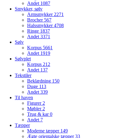
Andet
1087
Smykker, sølv
Armsmykker
2271
Brocher
567
Halssmykker
4708
Ringe
1837
Andet
3371
Sølv
Korpus
5661
Andet
1919
Sølvplet
Korpus
212
Andet
137
Tekstiler
Beklædning
150
Duge
113
Andet
339
Til haven
Figurer
2
Møbler
2
Trug & kar
0
Andet
7
Tæpper
Moderne tæpper
149
Ægte orientalske tæpper
33