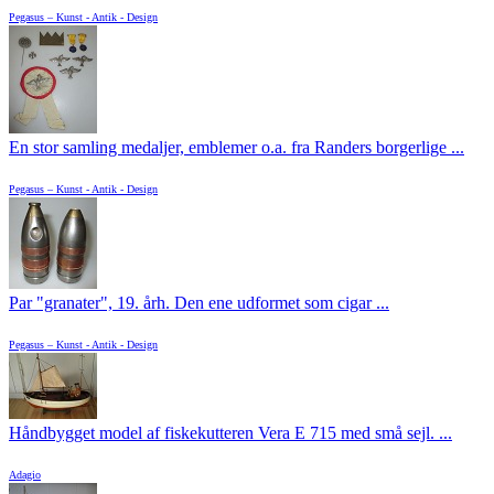
Pegasus – Kunst - Antik - Design
En stor samling medaljer, emblemer o.a. fra Randers borgerlige ...
Pegasus – Kunst - Antik - Design
Par "granater", 19. årh. Den ene udformet som cigar ...
Pegasus – Kunst - Antik - Design
Håndbygget model af fiskekutteren Vera E 715 med små sejl. ...
Adagio