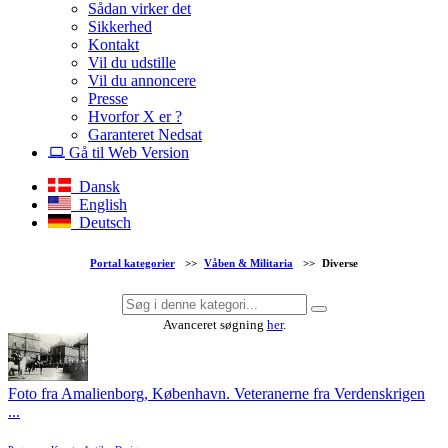
Sådan virker det
Sikkerhed
Kontakt
Vil du udstille
Vil du annoncere
Presse
Hvorfor X er ?
Garanteret Nedsat
Gå til Web Version
Dansk
English
Deutsch
Portal kategorier
>>
Våben & Militaria
>>
Diverse
Avanceret søgning
her
.
Foto fra Amalienborg, København. Veteranerne fra Verdenskrigen
...