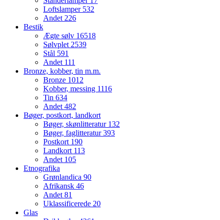
Standerlamper
17
Loftslamper
532
Andet
226
Bestik
Ægte sølv
16518
Sølvplet
2539
Stål
591
Andet
111
Bronze, kobber, tin m.m.
Bronze
1012
Kobber, messing
1116
Tin
634
Andet
482
Bøger, postkort, landkort
Bøger, skønlitteratur
132
Bøger, faglitteratur
393
Postkort
190
Landkort
113
Andet
105
Etnografika
Grønlandica
90
Afrikansk
46
Andet
81
Uklassificerede
20
Glas