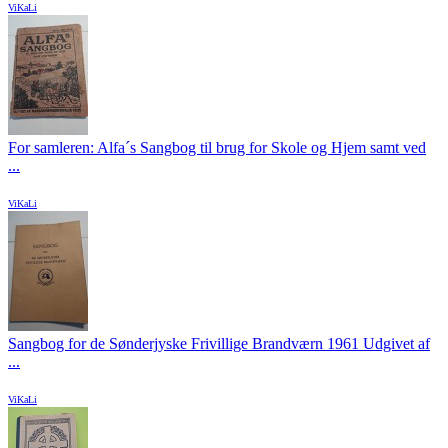
ViKaLi
For samleren: Alfa´s Sangbog til brug for Skole og Hjem samt ved
...
ViKaLi
Sangbog for de Sønderjyske Frivillige Brandværn 1961 Udgivet af
...
ViKaLi