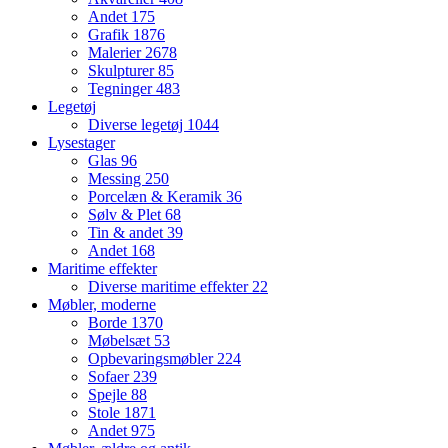
Andet
175
Grafik
1876
Malerier
2678
Skulpturer
85
Tegninger
483
Legetøj
Diverse legetøj
1044
Lysestager
Glas
96
Messing
250
Porcelæn & Keramik
36
Sølv & Plet
68
Tin & andet
39
Andet
168
Maritime effekter
Diverse maritime effekter
22
Møbler, moderne
Borde
1370
Møbelsæt
53
Opbevaringsmøbler
224
Sofaer
239
Spejle
88
Stole
1871
Andet
975