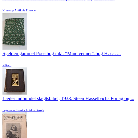
Kinnerup Antik & Porcelæn
Sjælden gammel Poesibog inkl. "Mine venner"-bog H: ca. ...
ViKaLi
Læder indbundet slægtsbibel, 1938. Steen Hasselbachs Forlag og ...
Pegasus – Kunst - Antik - Design