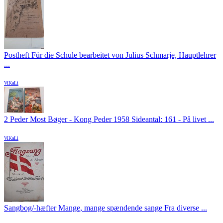
Postheft Für die Schule bearbeitet von Julius Schmarje, Hauptlehrer
...
ViKaLi
2 Peder Most Bøger - Kong Peder 1958 Sideantal: 161 - På livet ...
ViKaLi
Sangbog/-hæfter Mange, mange spændende sange Fra diverse ...