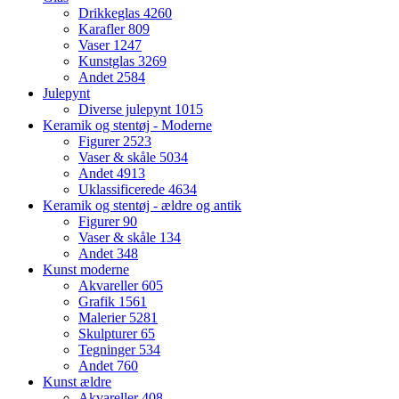
Drikkeglas
4260
Karafler
809
Vaser
1247
Kunstglas
3269
Andet
2584
Julepynt
Diverse julepynt
1015
Keramik og stentøj - Moderne
Figurer
2523
Vaser & skåle
5034
Andet
4913
Uklassificerede
4634
Keramik og stentøj - ældre og antik
Figurer
90
Vaser & skåle
134
Andet
348
Kunst moderne
Akvareller
605
Grafik
1561
Malerier
5281
Skulpturer
65
Tegninger
534
Andet
760
Kunst ældre
Akvareller
408