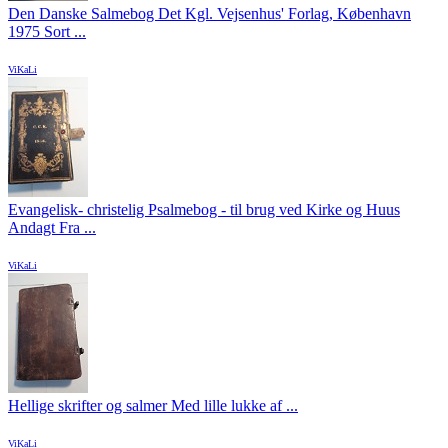
Den Danske Salmebog Det Kgl. Vejsenhus' Forlag, København
1975 Sort ...
ViKaLi
Evangelisk- christelig Psalmebog - til brug ved Kirke og Huus
Andagt Fra ...
ViKaLi
Hellige skrifter og salmer Med lille lukke af ...
ViKaLi