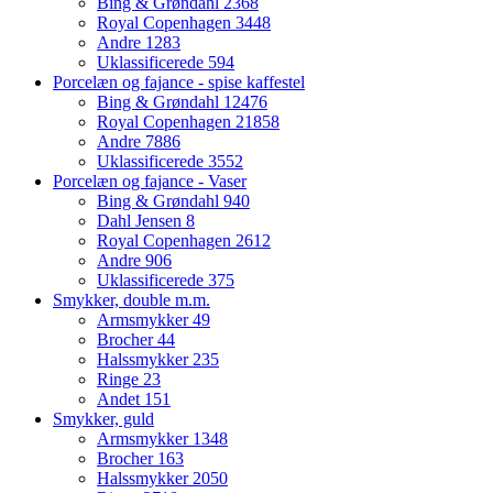
Bing & Grøndahl
2368
Royal Copenhagen
3448
Andre
1283
Uklassificerede
594
Porcelæn og fajance - spise kaffestel
Bing & Grøndahl
12476
Royal Copenhagen
21858
Andre
7886
Uklassificerede
3552
Porcelæn og fajance - Vaser
Bing & Grøndahl
940
Dahl Jensen
8
Royal Copenhagen
2612
Andre
906
Uklassificerede
375
Smykker, double m.m.
Armsmykker
49
Brocher
44
Halssmykker
235
Ringe
23
Andet
151
Smykker, guld
Armsmykker
1348
Brocher
163
Halssmykker
2050