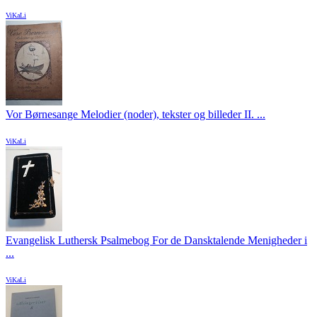
ViKaLi
Vor Børnesange Melodier (noder), tekster og billeder II. ...
ViKaLi
Evangelisk Luthersk Psalmebog For de Dansktalende Menigheder i
...
ViKaLi