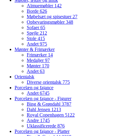
Møbler, ældre og antik
Almuemøbler
142
Borde
626
Møbelsæt og spisestuer
27
Opbevaringsmøbler
348
Sofaer
65
Spejle
212
Stole
415
Andet
975
Mønter & Frimærker
Frimærker
14
Medaljer
97
Mønter
170
Andet
63
Orientalsk
Diverse orientalsk
775
Porcelæn og fajance
Andet
6745
Porcelæn og fajance - Figurer
Bing & Grøndahl
3787
Dahl Jensen
1213
Royal Copenhagen
5122
Andre
1745
Uklassificerede
876
Porcelæn og fajance - Platter