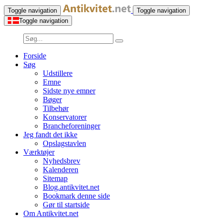
Toggle navigation
Toggle navigation
Toggle navigation
Forside
Søg
Udstillere
Emne
Sidste nye emner
Bøger
Tilbehør
Konservatorer
Brancheforeninger
Jeg fandt det ikke
Opslagstavlen
Værktøjer
Nyhedsbrev
Kalenderen
Sitemap
Blog.antikvitet.net
Bookmark denne side
Gør til startside
Om Antikvitet.net