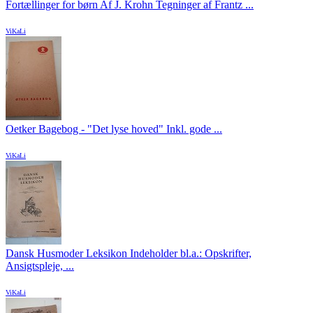
Fortællinger for børn Af J. Krohn Tegninger af Frantz ...
ViKaLi
Oetker Bagebog - "Det lyse hoved" Inkl. gode ...
ViKaLi
Dansk Husmoder Leksikon Indeholder bl.a.: Opskrifter,
Ansigtspleje, ...
ViKaLi