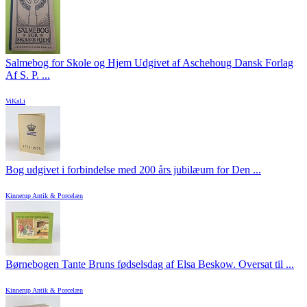
Salmebog for Skole og Hjem Udgivet af Aschehoug Dansk Forlag
Af S. P. ...
ViKaLi
Bog udgivet i forbindelse med 200 års jubilæum for Den ...
Kinnerup Antik & Porcelæn
Børnebogen Tante Bruns fødselsdag af Elsa Beskow. Oversat til ...
Kinnerup Antik & Porcelæn