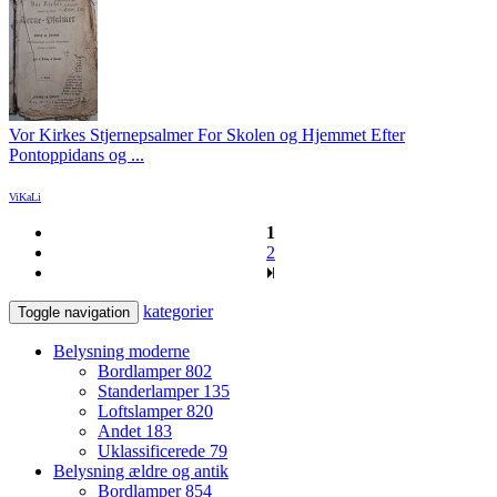
Vor Kirkes Stjernepsalmer For Skolen og Hjemmet Efter
Pontoppidans og ...
ViKaLi
1
2
kategorier
Toggle navigation
Belysning moderne
Bordlamper
802
Standerlamper
135
Loftslamper
820
Andet
183
Uklassificerede
79
Belysning ældre og antik
Bordlamper
854