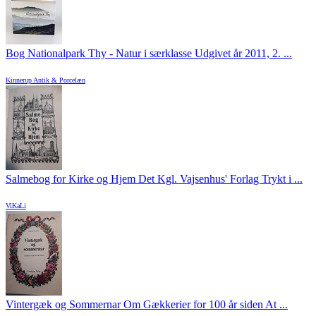
Bog Nationalpark Thy - Natur i særklasse Udgivet år 2011, 2. ...
Kinnerup Antik & Porcelæn
Salmebog for Kirke og Hjem Det Kgl. Vajsenhus' Forlag Trykt i ...
ViKaLi
Vintergæk og Sommernar Om Gækkerier for 100 år siden At ...