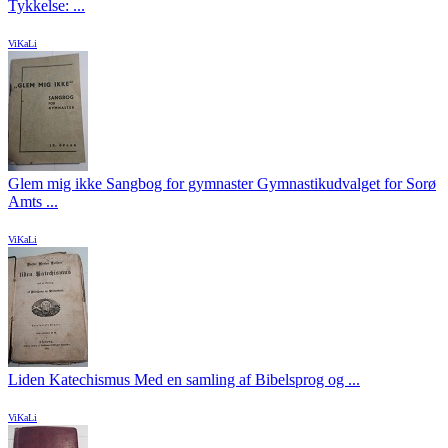
Tykkelse: ...
ViKaLi
Glem mig ikke Sangbog for gymnaster Gymnastikudvalget for Sorø
Amts ...
ViKaLi
Liden Katechismus Med en samling af Bibelsprog og ...
ViKaLi