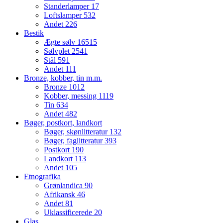
Standerlamper
17
Loftslamper
532
Andet
226
Bestik
Ægte sølv
16515
Sølvplet
2541
Stål
591
Andet
111
Bronze, kobber, tin m.m.
Bronze
1012
Kobber, messing
1119
Tin
634
Andet
482
Bøger, postkort, landkort
Bøger, skønlitteratur
132
Bøger, faglitteratur
393
Postkort
190
Landkort
113
Andet
105
Etnografika
Grønlandica
90
Afrikansk
46
Andet
81
Uklassificerede
20
Glas