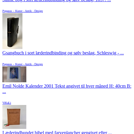
Pegasus – Kunst - Antik - Design
Gsangbuch i sort læderindbinding og sølv beslag, Schleswig - ...
Pegasus – Kunst - Antik - Design
Emil Nolde Kalender 2001 Tekst angivet til hver måned H: 40cm B:
...
ViKaLi
Læderindbundet bibel med farveplancher gengivet efter ...