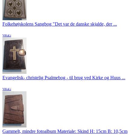
Folkehøjskolens Sangbog "Det var de danske skjalde, der ...
ViKaLi
Evangelisk- christelig Psalmebog - til brug ved Kirke og Huus ...
ViKaLi
Gammelt, mindre fotoalbum Materiale: Skind H: 15cm B: 10,5cm