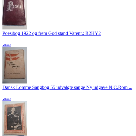
Poesibog 1922 og frem God stand Varenr.: R2HY2
ViKaLi
Dansk Lomme Sangbog 55 udvalgte sange Ny udgave N.C.Rom ...
ViKaLi