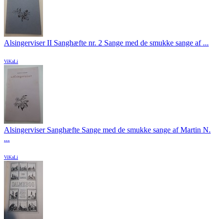
Alsingerviser II Sanghæfte nr. 2 Sange med de smukke sange af ...
ViKaLi
Alsingerviser Sanghæfte Sange med de smukke sange af Martin N.
...
ViKaLi