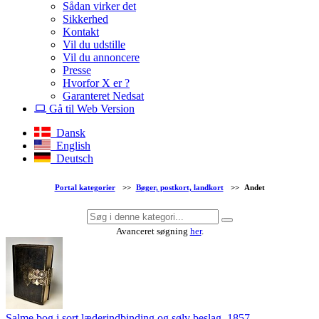
Sådan virker det
Sikkerhed
Kontakt
Vil du udstille
Vil du annoncere
Presse
Hvorfor X er ?
Garanteret Nedsat
Gå til Web Version
Dansk
English
Deutsch
Portal kategorier
>>
Bøger, postkort, landkort
>>
Andet
Avanceret søgning
her
.
Salme bog i sort læderindbinding og sølv beslag, 1857. ...