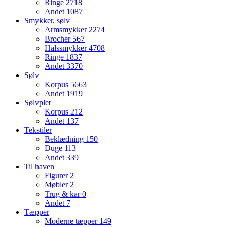
Ringe
2718
Andet
1087
Smykker, sølv
Armsmykker
2274
Brocher
567
Halssmykker
4708
Ringe
1837
Andet
3370
Sølv
Korpus
5663
Andet
1919
Sølvplet
Korpus
212
Andet
137
Tekstiler
Beklædning
150
Duge
113
Andet
339
Til haven
Figurer
2
Møbler
2
Trug & kar
0
Andet
7
Tæpper
Moderne tæpper
149