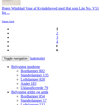
Bjørn Wiinblad Vase af Kvindehoved med Hat som Låg No. V51
fra ...
Danam Antik
1
2
3
4
kategorier
Toggle navigation
Belysning moderne
Bordlamper
802
Standerlamper
135
Loftslamper
820
Andet
183
Uklassificerede
79
Belysning ældre og antik
Bordlamper
854
Standerlamper
17
Loftslamper
532