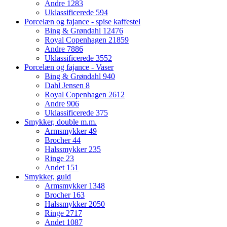
Andre
1283
Uklassificerede
594
Porcelæn og fajance - spise kaffestel
Bing & Grøndahl
12476
Royal Copenhagen
21859
Andre
7886
Uklassificerede
3552
Porcelæn og fajance - Vaser
Bing & Grøndahl
940
Dahl Jensen
8
Royal Copenhagen
2612
Andre
906
Uklassificerede
375
Smykker, double m.m.
Armsmykker
49
Brocher
44
Halssmykker
235
Ringe
23
Andet
151
Smykker, guld
Armsmykker
1348
Brocher
163
Halssmykker
2050
Ringe
2717
Andet
1087