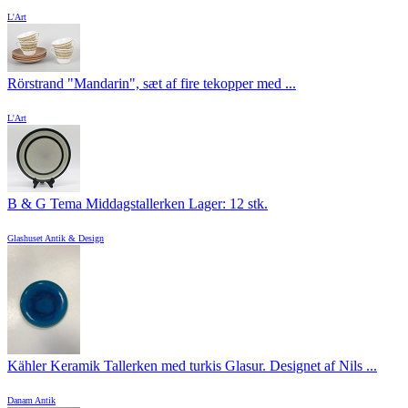
L'Art
Rörstrand "Mandarin", sæt af fire tekopper med ...
L'Art
B & G Tema Middagstallerken Lager: 12 stk.
Glashuset Antik & Design
Kähler Keramik Tallerken med turkis Glasur. Designet af Nils ...
Danam Antik