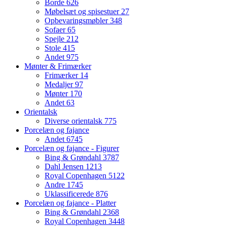
Borde
626
Møbelsæt og spisestuer
27
Opbevaringsmøbler
348
Sofaer
65
Spejle
212
Stole
415
Andet
975
Mønter & Frimærker
Frimærker
14
Medaljer
97
Mønter
170
Andet
63
Orientalsk
Diverse orientalsk
775
Porcelæn og fajance
Andet
6745
Porcelæn og fajance - Figurer
Bing & Grøndahl
3787
Dahl Jensen
1213
Royal Copenhagen
5122
Andre
1745
Uklassificerede
876
Porcelæn og fajance - Platter
Bing & Grøndahl
2368
Royal Copenhagen
3448