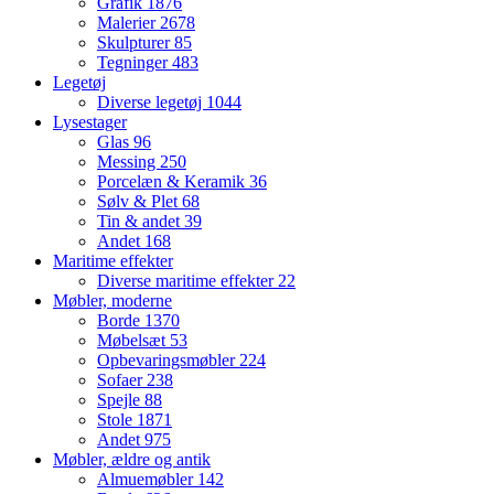
Grafik
1876
Malerier
2678
Skulpturer
85
Tegninger
483
Legetøj
Diverse legetøj
1044
Lysestager
Glas
96
Messing
250
Porcelæn & Keramik
36
Sølv & Plet
68
Tin & andet
39
Andet
168
Maritime effekter
Diverse maritime effekter
22
Møbler, moderne
Borde
1370
Møbelsæt
53
Opbevaringsmøbler
224
Sofaer
238
Spejle
88
Stole
1871
Andet
975
Møbler, ældre og antik
Almuemøbler
142