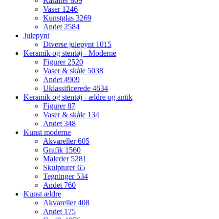
Karafler
809
Vaser
1246
Kunstglas
3269
Andet
2584
Julepynt
Diverse julepynt
1015
Keramik og stentøj - Moderne
Figurer
2520
Vaser & skåle
5038
Andet
4909
Uklassificerede
4634
Keramik og stentøj - ældre og antik
Figurer
87
Vaser & skåle
134
Andet
348
Kunst moderne
Akvareller
605
Grafik
1560
Malerier
5281
Skulpturer
65
Tegninger
534
Andet
760
Kunst ældre
Akvareller
408
Andet
175