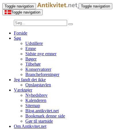
Toggle navigation
Toggle navigation
Toggle navigation
Forside
Søg
Udstillere
Emne
Sidste nye emner
Bøger
Tilbehør
Konservatorer
Brancheforeninger
Jeg fandt det ikke
Opslagstavlen
Værktøjer
Nyhedsbrev
Kalenderen
Sitemap
Blog.antikvitet.net
Bookmark denne side
Gør til startside
Om Antikvitet.net