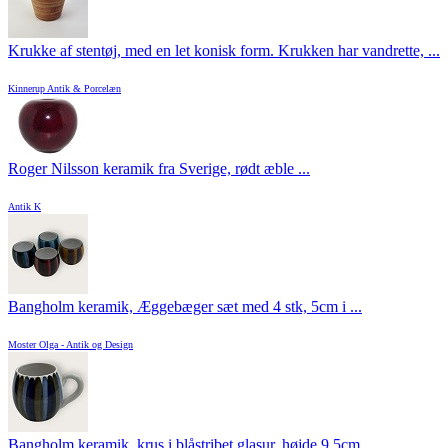
Krukke af stentøj, med en let konisk form. Krukken har vandrette, ...
Kinnerup Antik & Porcelæn
Roger Nilsson keramik fra Sverige, rødt æble ...
Antik K
Bangholm keramik, Æggebæger sæt med 4 stk, 5cm i ...
Moster Olga - Antik og Design
Bangholm keramik, krus i blåstribet glasur, højde 9,5cm, ...