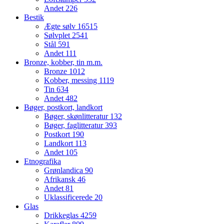
Andet
226
Bestik
Ægte sølv
16515
Sølvplet
2541
Stål
591
Andet
111
Bronze, kobber, tin m.m.
Bronze
1012
Kobber, messing
1119
Tin
634
Andet
482
Bøger, postkort, landkort
Bøger, skønlitteratur
132
Bøger, faglitteratur
393
Postkort
190
Landkort
113
Andet
105
Etnografika
Grønlandica
90
Afrikansk
46
Andet
81
Uklassificerede
20
Glas
Drikkeglas
4259