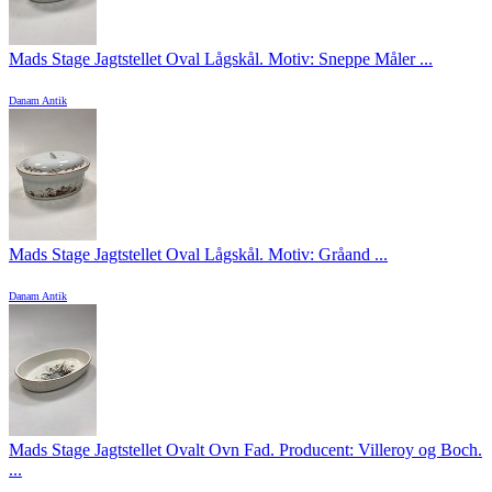
Mads Stage Jagtstellet Oval Lågskål. Motiv: Sneppe Måler ...
Danam Antik
Mads Stage Jagtstellet Oval Lågskål. Motiv: Gråand ...
Danam Antik
Mads Stage Jagtstellet Ovalt Ovn Fad. Producent: Villeroy og Boch.
...