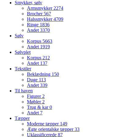
Smykker, sølv
Armsmykker
2274
Brocher
567
Halssmykker
4709
Ringe
1836
Andet
3370
Sølv
Korpus
5663
Andet
1919
Sølvplet
Korpus
212
Andet
137
Tekstiler
Beklædning
150
Duge
113
Andet
339
Til haven
Figurer
2
Møbler
2
Trug & kar
0
Andet
7
Tæpper
Moderne tæpper
149
Ægte orientalske tæpper
33
Uklassificerede
87