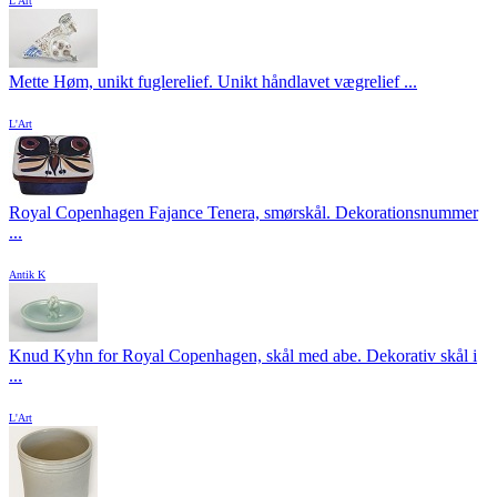
L'Art
Mette Høm, unikt fuglerelief. Unikt håndlavet vægrelief ...
L'Art
Royal Copenhagen Fajance Tenera, smørskål. Dekorationsnummer
...
Antik K
Knud Kyhn for Royal Copenhagen, skål med abe. Dekorativ skål i
...
L'Art