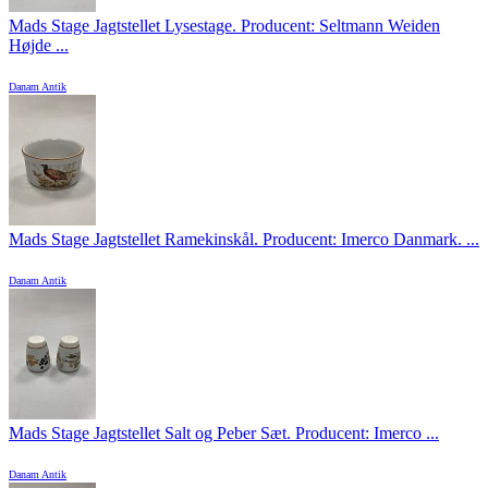
Mads Stage Jagtstellet Lysestage. Producent: Seltmann Weiden
Højde ...
Danam Antik
Mads Stage Jagtstellet Ramekinskål. Producent: Imerco Danmark. ...
Danam Antik
Mads Stage Jagtstellet Salt og Peber Sæt. Producent: Imerco ...
Danam Antik