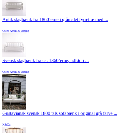
Antik slagbænk fra 1860’erne i gråmalet fyrretræ med ...
Osted Antik & Design
Svensk slagbænk fra ca. 1860’erne, udført i ...
Osted Antik & Design
Gustaviansk svensk 1800 tals sofabænk i original grå farve ...
K&Co.