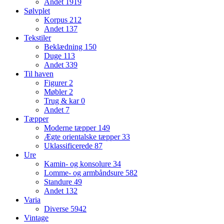
Andet
1919
Sølvplet
Korpus
212
Andet
137
Tekstiler
Beklædning
150
Duge
113
Andet
339
Til haven
Figurer
2
Møbler
2
Trug & kar
0
Andet
7
Tæpper
Moderne tæpper
149
Ægte orientalske tæpper
33
Uklassificerede
87
Ure
Kamin- og konsolure
34
Lomme- og armbåndsure
582
Standure
49
Andet
132
Varia
Diverse
5942
Vintage