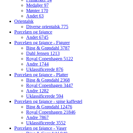
Medaljer
97
Mønter
170
Andet
63
Orientalsk
Diverse orientalsk
775
Porcelæn og fajance
Andet
6745
Porcelæn og fajance - Figurer
Bing & Grøndahl
3787
Dahl Jensen
1213
Royal Copenhagen
5122
Andre
1744
Uklassificerede
876
Porcelæn og fajance - Platter
Bing & Grøndahl
2368
Royal Copenhagen
3447
Andre
1282
Uklassificerede
594
Porcelæn og fajance - spise kaffestel
Bing & Grøndahl
12476
Royal Copenhagen
21846
Andre
7867
Uklassificerede
3552
Porcelæn og fajance - Vaser