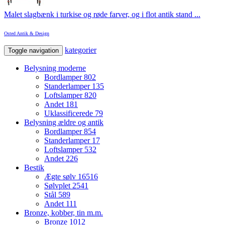
Malet slagbænk i turkise og røde farver, og i flot antik stand ...
Osted Antik & Design
kategorier
Toggle navigation
Belysning moderne
Bordlamper
802
Standerlamper
135
Loftslamper
820
Andet
181
Uklassificerede
79
Belysning ældre og antik
Bordlamper
854
Standerlamper
17
Loftslamper
532
Andet
226
Bestik
Ægte sølv
16516
Sølvplet
2541
Stål
589
Andet
111
Bronze, kobber, tin m.m.
Bronze
1012