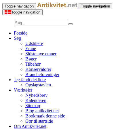
Toggle navigation
Toggle navigation
Toggle navigation
Forside
Søg
Udstillere
Emne
Sidste nye emner
Bøger
Tilbehør
Konservatorer
Brancheforeninger
Jeg fandt det ikke
Opslagstavlen
Værktøjer
Nyhedsbrev
Kalenderen
Sitemap
Blog.antikvitet.net
Bookmark denne side
Gør til startside
Om Antikvitet.net