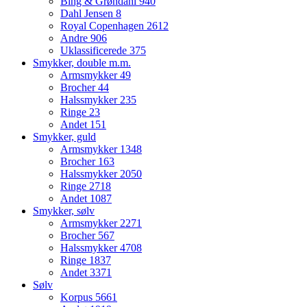
Bing & Grøndahl
940
Dahl Jensen
8
Royal Copenhagen
2612
Andre
906
Uklassificerede
375
Smykker, double m.m.
Armsmykker
49
Brocher
44
Halssmykker
235
Ringe
23
Andet
151
Smykker, guld
Armsmykker
1348
Brocher
163
Halssmykker
2050
Ringe
2718
Andet
1087
Smykker, sølv
Armsmykker
2271
Brocher
567
Halssmykker
4708
Ringe
1837
Andet
3371
Sølv
Korpus
5661