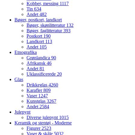
Kobber, messing
1117
Tin
634
Andet
482
Bøger, postkort, landkort
Bøger, skønlitteratur
132
Bøger, faglitteratur
393
Postkort
190
Landkort
113
Andet
105
Etnografika
Grønlandica
90
Afrikansk
46
Andet
81
Uklassificerede
20
Glas
Drikkeglas
4260
Karafler
809
Vaser
1247
Kunstglas
3267
Andet
2584
Julepynt
Diverse julepynt
1015
Keramik og stentøj - Moderne
Figurer
2523
Vaser & skåle
5032