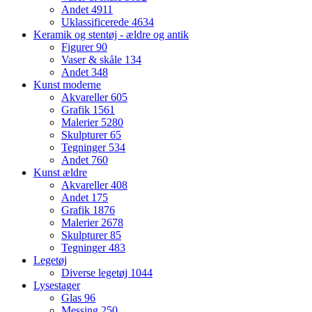
Andet
4911
Uklassificerede
4634
Keramik og stentøj - ældre og antik
Figurer
90
Vaser & skåle
134
Andet
348
Kunst moderne
Akvareller
605
Grafik
1561
Malerier
5280
Skulpturer
65
Tegninger
534
Andet
760
Kunst ældre
Akvareller
408
Andet
175
Grafik
1876
Malerier
2678
Skulpturer
85
Tegninger
483
Legetøj
Diverse legetøj
1044
Lysestager
Glas
96
Messing
250