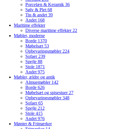
Porcelæn & Keramik
36
Sølv & Plet
68
Tin & andet
39
Andet
168
Maritime effekter
Diverse maritime effekter
22
Møbler, moderne
Borde
1370
Møbelsæt
53
Opbevaringsmøbler
224
Sofaer
239
Spejle
88
Stole
1871
Andet
975
Møbler, ældre og antik
Almuemøbler
142
Borde
626
Møbelsæt og spisestuer
27
Opbevaringsmøbler
348
Sofaer
65
Spejle
212
Stole
415
Andet
976
Mønter & Frimærker
Frimærker
14