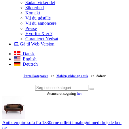
Sådan virker det
Sikkerhed
Kontakt
Vil du udstille
Vil du annoncere
Presse
Hvorfor X er ?
Garanteret Nedsat
Gå til Web Version
Dansk
English
Deutsch
Portal kategorier
>>
Møbler, ældre og antik
>>
Sofaer
Avanceret søgning
her
.
Antik empire sofa fra 1830erne udført i mahogni med drejede ben
og ...