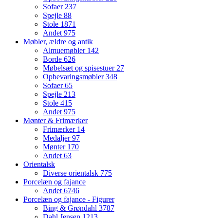
Sofaer
237
Spejle
88
Stole
1871
Andet
975
Møbler, ældre og antik
Almuemøbler
142
Borde
626
Møbelsæt og spisestuer
27
Opbevaringsmøbler
348
Sofaer
65
Spejle
213
Stole
415
Andet
975
Mønter & Frimærker
Frimærker
14
Medaljer
97
Mønter
170
Andet
63
Orientalsk
Diverse orientalsk
775
Porcelæn og fajance
Andet
6746
Porcelæn og fajance - Figurer
Bing & Grøndahl
3787
Dahl Jensen
1213