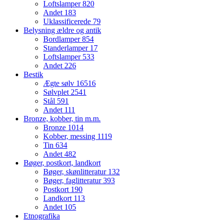
Loftslamper
820
Andet
183
Uklassificerede
79
Belysning ældre og antik
Bordlamper
854
Standerlamper
17
Loftslamper
533
Andet
226
Bestik
Ægte sølv
16516
Sølvplet
2541
Stål
591
Andet
111
Bronze, kobber, tin m.m.
Bronze
1014
Kobber, messing
1119
Tin
634
Andet
482
Bøger, postkort, landkort
Bøger, skønlitteratur
132
Bøger, faglitteratur
393
Postkort
190
Landkort
113
Andet
105
Etnografika