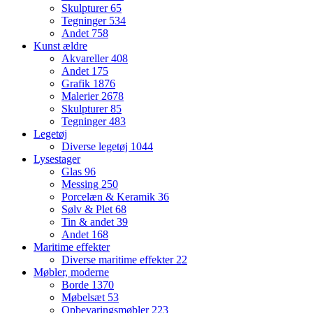
Skulpturer
65
Tegninger
534
Andet
758
Kunst ældre
Akvareller
408
Andet
175
Grafik
1876
Malerier
2678
Skulpturer
85
Tegninger
483
Legetøj
Diverse legetøj
1044
Lysestager
Glas
96
Messing
250
Porcelæn & Keramik
36
Sølv & Plet
68
Tin & andet
39
Andet
168
Maritime effekter
Diverse maritime effekter
22
Møbler, moderne
Borde
1370
Møbelsæt
53
Opbevaringsmøbler
223