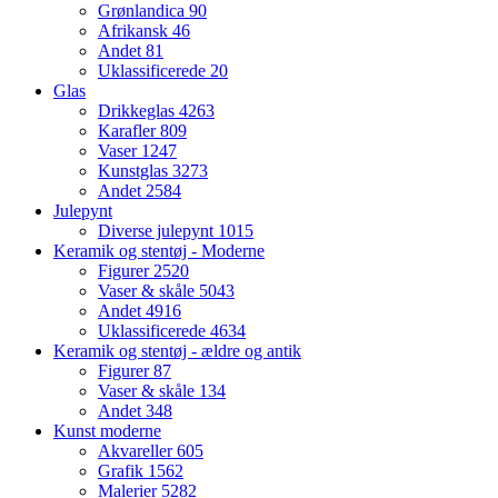
Grønlandica
90
Afrikansk
46
Andet
81
Uklassificerede
20
Glas
Drikkeglas
4263
Karafler
809
Vaser
1247
Kunstglas
3273
Andet
2584
Julepynt
Diverse julepynt
1015
Keramik og stentøj - Moderne
Figurer
2520
Vaser & skåle
5043
Andet
4916
Uklassificerede
4634
Keramik og stentøj - ældre og antik
Figurer
87
Vaser & skåle
134
Andet
348
Kunst moderne
Akvareller
605
Grafik
1562
Malerier
5282