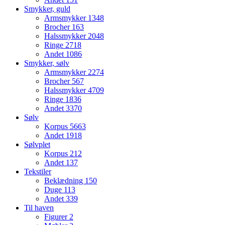
Smykker, guld
Armsmykker
1348
Brocher
163
Halssmykker
2048
Ringe
2718
Andet
1086
Smykker, sølv
Armsmykker
2274
Brocher
567
Halssmykker
4709
Ringe
1836
Andet
3370
Sølv
Korpus
5663
Andet
1918
Sølvplet
Korpus
212
Andet
137
Tekstiler
Beklædning
150
Duge
113
Andet
339
Til haven
Figurer
2