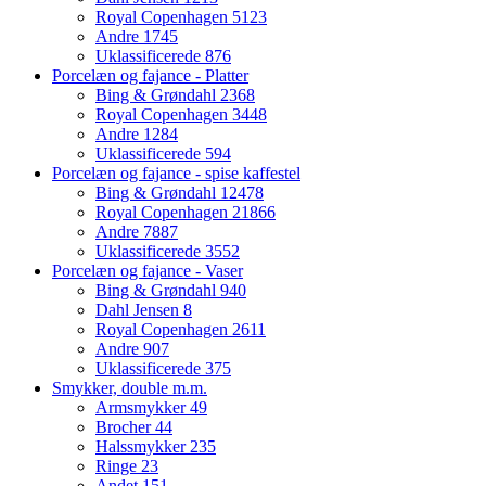
Royal Copenhagen
5123
Andre
1745
Uklassificerede
876
Porcelæn og fajance - Platter
Bing & Grøndahl
2368
Royal Copenhagen
3448
Andre
1284
Uklassificerede
594
Porcelæn og fajance - spise kaffestel
Bing & Grøndahl
12478
Royal Copenhagen
21866
Andre
7887
Uklassificerede
3552
Porcelæn og fajance - Vaser
Bing & Grøndahl
940
Dahl Jensen
8
Royal Copenhagen
2611
Andre
907
Uklassificerede
375
Smykker, double m.m.
Armsmykker
49
Brocher
44
Halssmykker
235
Ringe
23
Andet
151