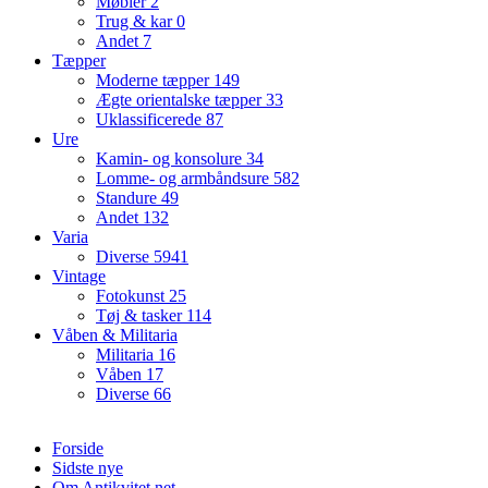
Møbler
2
Trug & kar
0
Andet
7
Tæpper
Moderne tæpper
149
Ægte orientalske tæpper
33
Uklassificerede
87
Ure
Kamin- og konsolure
34
Lomme- og armbåndsure
582
Standure
49
Andet
132
Varia
Diverse
5941
Vintage
Fotokunst
25
Tøj & tasker
114
Våben & Militaria
Militaria
16
Våben
17
Diverse
66
Forside
Sidste nye
Om Antikvitet.net