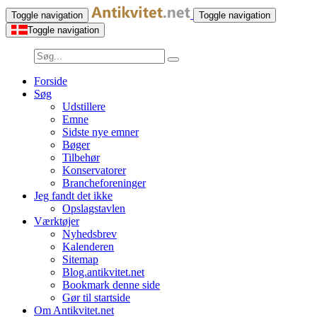
Toggle navigation
Toggle navigation
Toggle navigation
Forside
Søg
Udstillere
Emne
Sidste nye emner
Bøger
Tilbehør
Konservatorer
Brancheforeninger
Jeg fandt det ikke
Opslagstavlen
Værktøjer
Nyhedsbrev
Kalenderen
Sitemap
Blog.antikvitet.net
Bookmark denne side
Gør til startside
Om Antikvitet.net