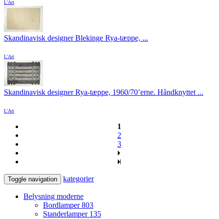
L'Art
Skandinavisk designer Blekinge Rya-tæppe, ...
L'Art
Skandinavisk designer Rya-tæppe, 1960/70’erne. Håndknyttet ...
L'Art
1
2
3
kategorier
Toggle navigation
Belysning moderne
Bordlamper
803
Standerlamper
135