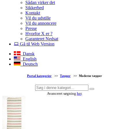
Sådan virker det
Sikkerhed
Kontakt
Vil du udstille
Vil du annoncere
Presse
Hvorfor X er ?
Garanteret Nedsat
Gå til Web Version
Dansk
English
Deutsch
Portal kategorier
>>
Tæpper
>>
Moderne tæpper
Avanceret søgning
her
.