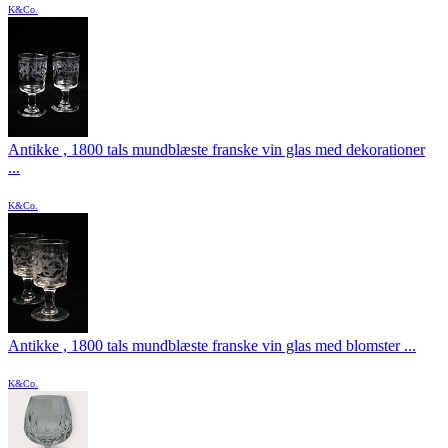
K&Co.
Antikke , 1800 tals mundblæste franske vin glas med dekorationer
...
K&Co.
Antikke , 1800 tals mundblæste franske vin glas med blomster ...
K&Co.