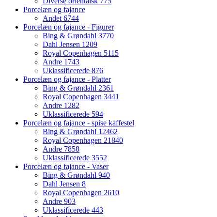
Diverse orientalsk
775
Porcelæn og fajance
Andet
6744
Porcelæn og fajance - Figurer
Bing & Grøndahl
3770
Dahl Jensen
1209
Royal Copenhagen
5115
Andre
1743
Uklassificerede
876
Porcelæn og fajance - Platter
Bing & Grøndahl
2361
Royal Copenhagen
3441
Andre
1282
Uklassificerede
594
Porcelæn og fajance - spise kaffestel
Bing & Grøndahl
12462
Royal Copenhagen
21840
Andre
7858
Uklassificerede
3552
Porcelæn og fajance - Vaser
Bing & Grøndahl
940
Dahl Jensen
8
Royal Copenhagen
2610
Andre
903
Uklassificerede
443