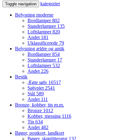
kategorier
Toggle navigation
Belysning moderne
Bordlamper
802
Standerlamper
135
Loftslamper
820
Andet
181
Uklassificerede
79
Belysning ældre og antik
Bordlamper
854
Standerlamper
17
Loftslamper
532
Andet
226
Bestik
Ægte sølv
16517
Sølvplet
2541
Stål
589
Andet
111
Bronze, kobber, tin m.m.
Bronze
1012
Kobber, messing
1116
Tin
634
Andet
482
Bøger, postkort, landkort
Bøger, skønlitteratur
132