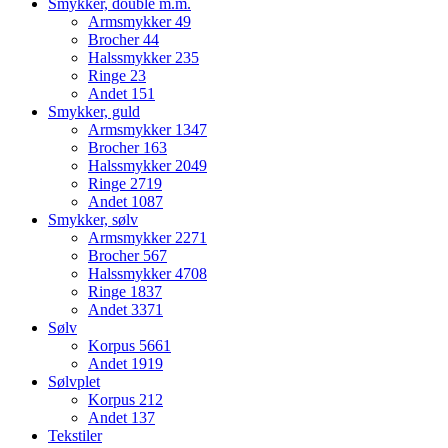
Smykker, double m.m.
Armsmykker
49
Brocher
44
Halssmykker
235
Ringe
23
Andet
151
Smykker, guld
Armsmykker
1347
Brocher
163
Halssmykker
2049
Ringe
2719
Andet
1087
Smykker, sølv
Armsmykker
2271
Brocher
567
Halssmykker
4708
Ringe
1837
Andet
3371
Sølv
Korpus
5661
Andet
1919
Sølvplet
Korpus
212
Andet
137
Tekstiler