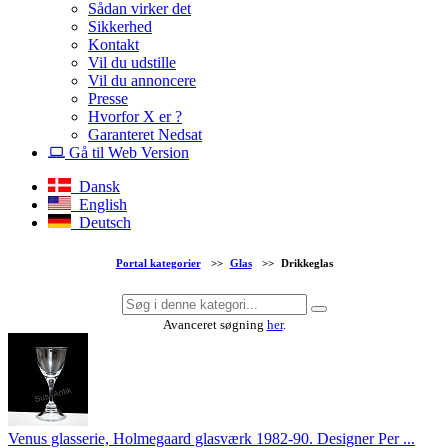
Sådan virker det
Sikkerhed
Kontakt
Vil du udstille
Vil du annoncere
Presse
Hvorfor X er ?
Garanteret Nedsat
Gå til Web Version
Dansk
English
Deutsch
Portal kategorier
>>
Glas
>>
Drikkeglas
Avanceret søgning
her
.
Venus glasserie, Holmegaard glasværk 1982-90. Designer Per ...