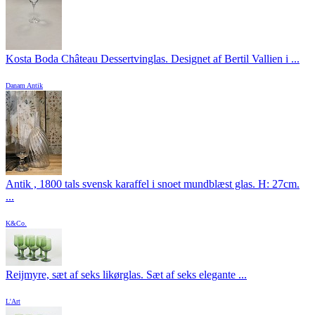
Kosta Boda Château Dessertvinglas. Designet af Bertil Vallien i ...
Danam Antik
Antik , 1800 tals svensk karaffel i snoet mundblæst glas. H: 27cm.
...
K&Co.
Reijmyre, sæt af seks likørglas. Sæt af seks elegante ...
L'Art