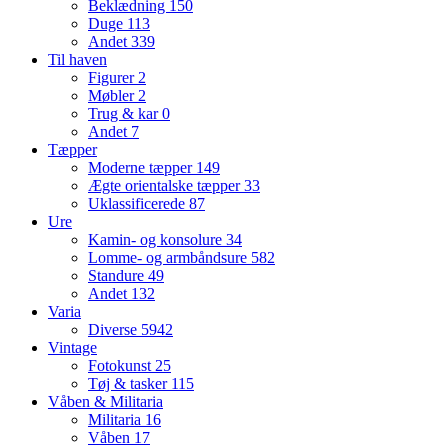
Beklædning
150
Duge
113
Andet
339
Til haven
Figurer
2
Møbler
2
Trug & kar
0
Andet
7
Tæpper
Moderne tæpper
149
Ægte orientalske tæpper
33
Uklassificerede
87
Ure
Kamin- og konsolure
34
Lomme- og armbåndsure
582
Standure
49
Andet
132
Varia
Diverse
5942
Vintage
Fotokunst
25
Tøj & tasker
115
Våben & Militaria
Militaria
16
Våben
17