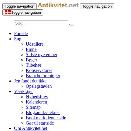
Toggle navigation
Toggle navigation
Toggle navigation
Forside
Søg
Udstillere
Emne
Sidste nye emner
Bøger
Tilbehør
Konservatorer
Brancheforeninger
Jeg fandt det ikke
Opslagstavlen
Værktøjer
Nyhedsbrev
Kalenderen
Sitemap
Blog.antikvitet.net
Bookmark denne side
Gør til startside
Om Antikvitet.net