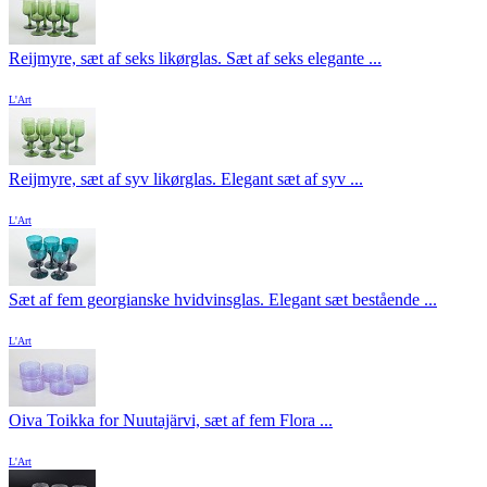
Reijmyre, sæt af seks likørglas. Sæt af seks elegante ...
L'Art
Reijmyre, sæt af syv likørglas. Elegant sæt af syv ...
L'Art
Sæt af fem georgianske hvidvinsglas. Elegant sæt bestående ...
L'Art
Oiva Toikka for Nuutajärvi, sæt af fem Flora ...
L'Art