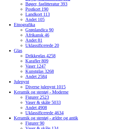
Bøger, faglitteratur
393
Postkort
190
Landkort
113
Andet
105
Etnografika
Grønlandica
90
Afrikansk
46
Andet
81
Uklassificerede
20
Glas
Drikkeglas
4258
Karafler
809
Vaser
1247
Kunstglas
3268
Andet
2584
Julepynt
Diverse julepynt
1015
Keramik og stentøj - Moderne
Figurer
2523
Vaser & skåle
5033
Andet
4908
Uklassificerede
4634
Keramik og stentøj - ældre og antik
Figurer
90
Vaser & skåle
134