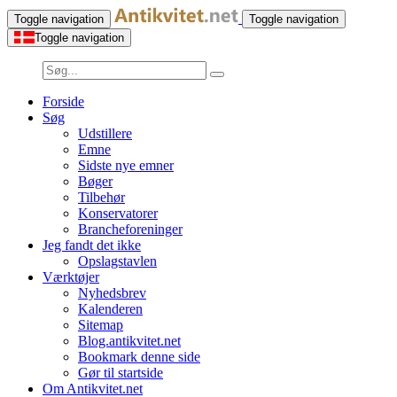
Toggle navigation
Toggle navigation
Toggle navigation
Forside
Søg
Udstillere
Emne
Sidste nye emner
Bøger
Tilbehør
Konservatorer
Brancheforeninger
Jeg fandt det ikke
Opslagstavlen
Værktøjer
Nyhedsbrev
Kalenderen
Sitemap
Blog.antikvitet.net
Bookmark denne side
Gør til startside
Om Antikvitet.net