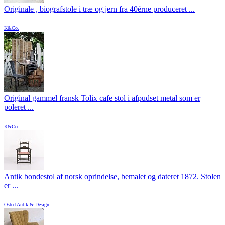
Originale , biografstole i træ og jern fra 40érne produceret ...
K&Co.
Original gammel fransk Tolix cafe stol i afpudset metal som er
poleret ...
K&Co.
Antik bondestol af norsk oprindelse, bemalet og dateret 1872. Stolen
er ...
Osted Antik & Design