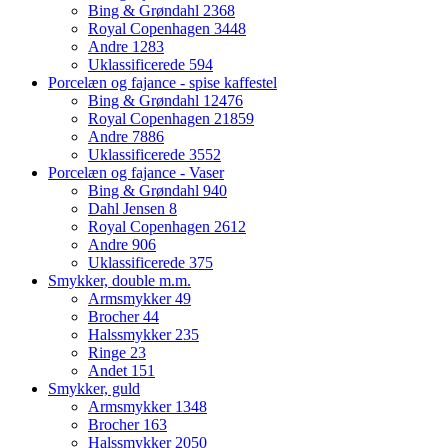
Bing & Grøndahl
2368
Royal Copenhagen
3448
Andre
1283
Uklassificerede
594
Porcelæn og fajance - spise kaffestel
Bing & Grøndahl
12476
Royal Copenhagen
21859
Andre
7886
Uklassificerede
3552
Porcelæn og fajance - Vaser
Bing & Grøndahl
940
Dahl Jensen
8
Royal Copenhagen
2612
Andre
906
Uklassificerede
375
Smykker, double m.m.
Armsmykker
49
Brocher
44
Halssmykker
235
Ringe
23
Andet
151
Smykker, guld
Armsmykker
1348
Brocher
163
Halssmykker
2050