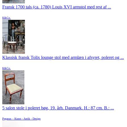
Fransk 1700 tals (ca. 1780) Louis XVI armstol med rest af ...
K&Co.
Klassisk fransk Tolix lounge stol med armlæn i afsyret, poleret og ...
K&Co.
5 salon stole i poleret bøg, 19. årh. Danmark. H.: 87 cm. B.: ...
Pegasus – Kunst - Antik - Design