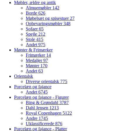
Møbler, ældre og antik
Almuemøbler
142
Borde
626
Møbelsæt og spisestuer
27
Opbevaringsmøbler
348
Sofaer
65
Spejle
212
Stole
415
Andet
975
Mønter & Frimærker
Frimærker
14
Medaljer
97
Mønter
170
Andet
63
Orientalsk
Diverse orientalsk
775
Porcelæn og fajance
Andet
6745
Porcelæn og fajance - Figurer
Bing & Grøndahl
3787
Dahl Jensen
1213
Royal Copenhagen
5122
Andre
1745
Uklassificerede
876
Porcelæn og fajance - Platter