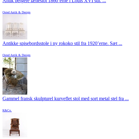
Antik bergère lænestol 1860’erne i Louis XVI stil. ...
Osted Antik & Design
Antikke spisebordsstole i ny rokoko stil fra 1920’erne. Sæt ...
Osted Antik & Design
Gammel fransk skulpturel kurveflet stol med sort metal stel fra ...
K&Co.