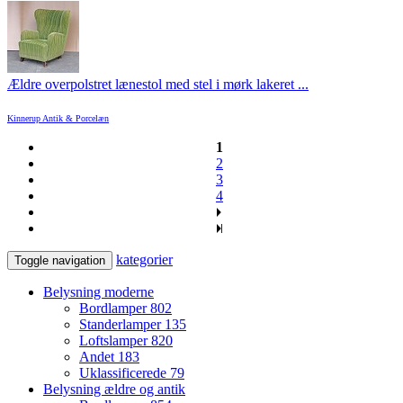
Ældre overpolstret lænestol med stel i mørk lakeret ...
Kinnerup Antik & Porcelæn
1
2
3
4
kategorier
Toggle navigation
Belysning moderne
Bordlamper
802
Standerlamper
135
Loftslamper
820
Andet
183
Uklassificerede
79
Belysning ældre og antik