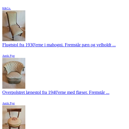
K&Co.
Flugtstol fra 1930'erne i mahogni. Fremstår pæn og velholdt ...
Antik Pjot
Overpolstret lænestol fra 1940'erne med flæser. Fremstår ...
Antik Pjot