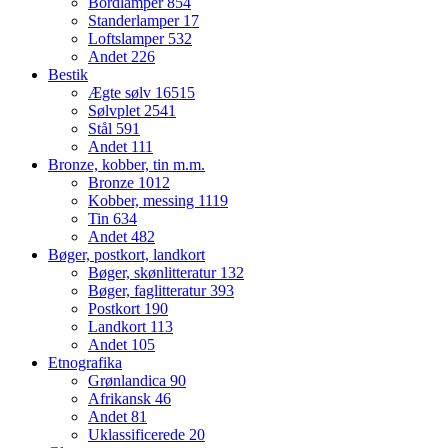
Bordlamper
854
Standerlamper
17
Loftslamper
532
Andet
226
Bestik
Ægte sølv
16515
Sølvplet
2541
Stål
591
Andet
111
Bronze, kobber, tin m.m.
Bronze
1012
Kobber, messing
1119
Tin
634
Andet
482
Bøger, postkort, landkort
Bøger, skønlitteratur
132
Bøger, faglitteratur
393
Postkort
190
Landkort
113
Andet
105
Etnografika
Grønlandica
90
Afrikansk
46
Andet
81
Uklassificerede
20