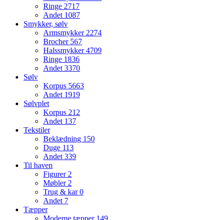
Ringe
2717
Andet
1087
Smykker, sølv
Armsmykker
2274
Brocher
567
Halssmykker
4709
Ringe
1836
Andet
3370
Sølv
Korpus
5663
Andet
1919
Sølvplet
Korpus
212
Andet
137
Tekstiler
Beklædning
150
Duge
113
Andet
339
Til haven
Figurer
2
Møbler
2
Trug & kar
0
Andet
7
Tæpper
Moderne tæpper
149