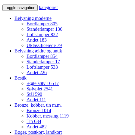
kategorier
Toggle navigation
Belysning moderne
Bordlamper
805
Standerlamper
136
Loftslamper
822
Andet
183
Uklassificerede
79
Belysning ældre og antik
Bordlamper
854
Standerlamper
17
Loftslamper
533
Andet
226
Bestik
Ægte sølv
16517
Sølvplet
2541
Stål
590
Andet
111
Bronze, kobber, tin m.m.
Bronze
1014
Kobber, messing
1119
Tin
634
Andet
482
Bøger, postkort, landkort