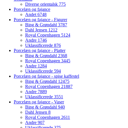
Diverse orientalsk
775
Porcelæn og fajance
Andet
6748
Porcelæn og fajance - Figurer
Bing & Grøndahl
3787
Dahl Jensen
1212
Royal Copenhagen
5124
Andre
1746
Uklassificerede
876
Porcelæn og fajance - Platter
Bing & Grøndahl
2368
Royal Copenhagen
3445
Andre
1284
Uklassificerede
594
Porcelæn og fajance - spise kaffestel
Bing & Grøndahl
12475
Royal Copenhagen
21887
Andre
7889
Uklassificerede
3551
Porcelæn og fajance - Vaser
Bing & Grøndahl
940
Dahl Jensen
8
Royal Copenhagen
2611
Andre
907
Uklassificerede
375