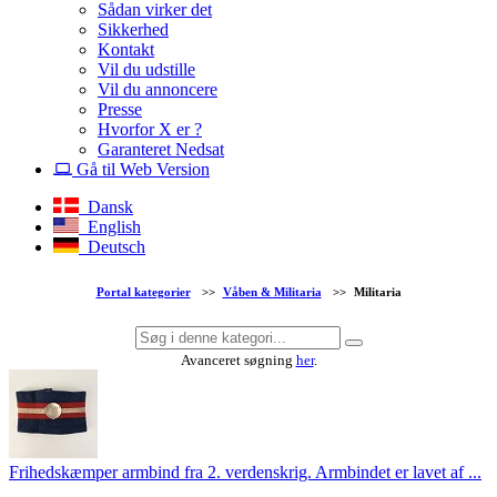
Sådan virker det
Sikkerhed
Kontakt
Vil du udstille
Vil du annoncere
Presse
Hvorfor X er ?
Garanteret Nedsat
Gå til Web Version
Dansk
English
Deutsch
Portal kategorier
>>
Våben & Militaria
>>
Militaria
Avanceret søgning
her
.
Frihedskæmper armbind fra 2. verdenskrig. Armbindet er lavet af ...