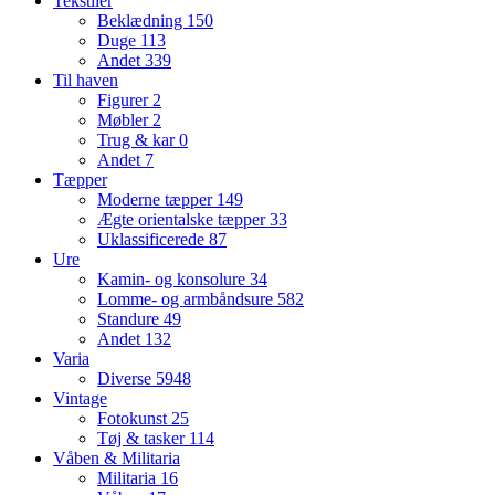
Tekstiler
Beklædning
150
Duge
113
Andet
339
Til haven
Figurer
2
Møbler
2
Trug & kar
0
Andet
7
Tæpper
Moderne tæpper
149
Ægte orientalske tæpper
33
Uklassificerede
87
Ure
Kamin- og konsolure
34
Lomme- og armbåndsure
582
Standure
49
Andet
132
Varia
Diverse
5948
Vintage
Fotokunst
25
Tøj & tasker
114
Våben & Militaria
Militaria
16