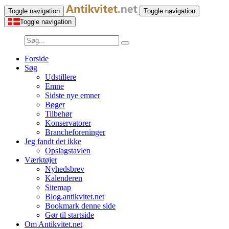
Toggle navigation
Toggle navigation
Toggle navigation
Forside
Søg
Udstillere
Emne
Sidste nye emner
Bøger
Tilbehør
Konservatorer
Brancheforeninger
Jeg fandt det ikke
Opslagstavlen
Værktøjer
Nyhedsbrev
Kalenderen
Sitemap
Blog.antikvitet.net
Bookmark denne side
Gør til startside
Om Antikvitet.net