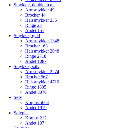
Smykker, double m.m.
Armsmykker
49
Brocher
44
Halssmykker
235
Ringe
23
Andet
151
Smykker, guld
Armsmykker
1348
Brocher
163
Halssmykker
2048
Ringe
2718
Andet
1087
Smykker, sølv
Armsmykker
2274
Brocher
567
Halssmykker
4710
Ringe
1835
Andet
3370
Sølv
Korpus
5664
Andet
1919
Sølvplet
Korpus
212
Andet
137