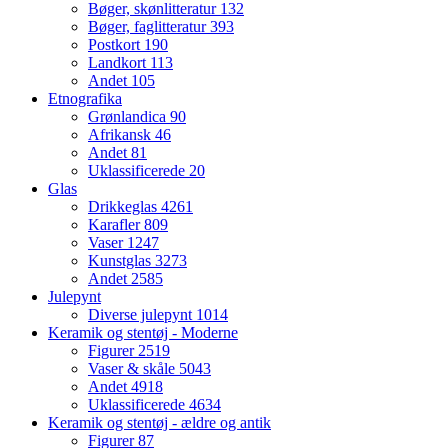
Bøger, skønlitteratur
132
Bøger, faglitteratur
393
Postkort
190
Landkort
113
Andet
105
Etnografika
Grønlandica
90
Afrikansk
46
Andet
81
Uklassificerede
20
Glas
Drikkeglas
4261
Karafler
809
Vaser
1247
Kunstglas
3273
Andet
2585
Julepynt
Diverse julepynt
1014
Keramik og stentøj - Moderne
Figurer
2519
Vaser & skåle
5043
Andet
4918
Uklassificerede
4634
Keramik og stentøj - ældre og antik
Figurer
87