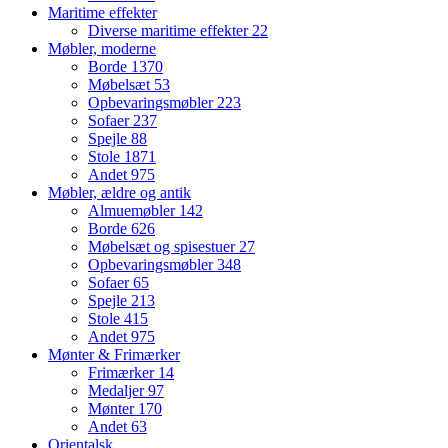
Maritime effekter
Diverse maritime effekter
22
Møbler, moderne
Borde
1370
Møbelsæt
53
Opbevaringsmøbler
223
Sofaer
237
Spejle
88
Stole
1871
Andet
975
Møbler, ældre og antik
Almuemøbler
142
Borde
626
Møbelsæt og spisestuer
27
Opbevaringsmøbler
348
Sofaer
65
Spejle
213
Stole
415
Andet
975
Mønter & Frimærker
Frimærker
14
Medaljer
97
Mønter
170
Andet
63
Orientalsk