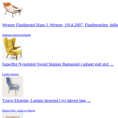
Wegner Flaglinestol Hans J. Wegner, 1914-2007, Flaglinestolen, tidlig 
Aabenraa Antikvitetshandel
Superflot Nypolstret Svend Skipper Bamsestol i udsøgt gult stof. ...
Lundin Antique
Yngve Ekström, Lamino lænestol i lys lakeret bøg, ...
Moster Olga - Antik og Design