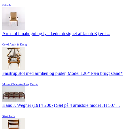
K&Co.
Armstol i mahogni og lyst læder designet af Jacob Kjær i ...
Osted Antik & Design
Farstrup stol med armlæn og puder, Model 120* Pæn brugt stand*
Moster Olga - Antik og Design
Hans J. Wegner (1914-2007) Sæt på 4 armstole model JH 507 ...
Stari Antik