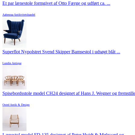
Et par lænestole formgivet af Otto Færge og udført ca. ...
Aabenraa Antikvitetshandel
Superflot Nypolstret Svend Skipper Bamsestol i udsøgt blåt ...
Lundin Antique
Spisebordsstole model CH24 designet af Hans J. Wegner og fremstillet 
Osted Antik & Design
Lænestol model FD 135 designet af Peter Hvidt & Mølgaard og ...