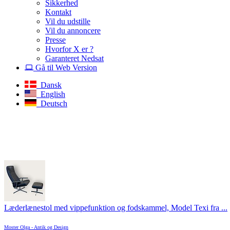
Sikkerhed
Kontakt
Vil du udstille
Vil du annoncere
Presse
Hvorfor X er ?
Garanteret Nedsat
Gå til Web Version
Dansk
English
Deutsch
Læderlænestol med vippefunktion og fodskammel, Model Texi fra ...
Moster Olga - Antik og Design