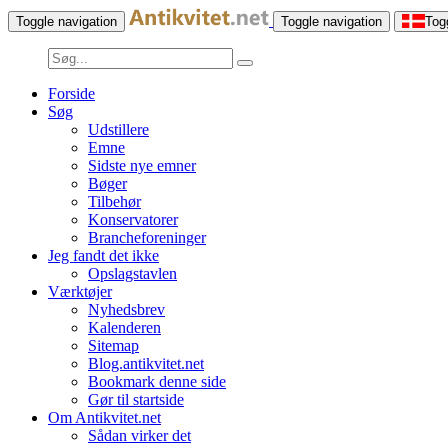
Toggle navigation
Toggle navigation
Tog
Forside
Søg
Udstillere
Emne
Sidste nye emner
Bøger
Tilbehør
Konservatorer
Brancheforeninger
Jeg fandt det ikke
Opslagstavlen
Værktøjer
Nyhedsbrev
Kalenderen
Sitemap
Blog.antikvitet.net
Bookmark denne side
Gør til startside
Om Antikvitet.net
Sådan virker det