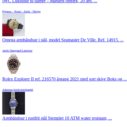
IWC Luksusur til damer – manuelt optræk, 20 årh. ...
Pegasus – Kunst - Antik - Design
Omega armbåndsur i stål, model Seamaster De Ville. Ref. 14915. ...
Antik Damgaard-Lauritsen
Rolex Explorer II ref. 216570 årgang 2021 med sort skive Boks og ...
Aabenraa Antikvitetshandel
Armbåndsur i rustfrit stål Stemplet 10 ATM water resistant, ...