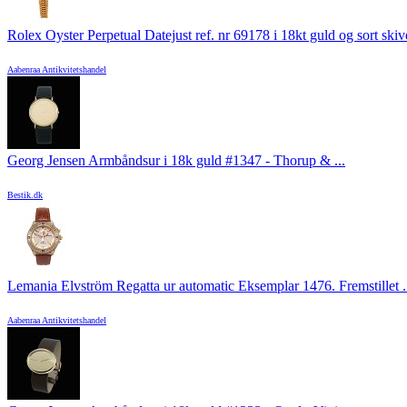
Rolex Oyster Perpetual Datejust ref. nr 69178 i 18kt guld og sort skive
Aabenraa Antikvitetshandel
Georg Jensen Armbåndsur i 18k guld #1347 - Thorup & ...
Bestik.dk
Lemania Elvström Regatta ur automatic Eksemplar 1476. Fremstillet .
Aabenraa Antikvitetshandel