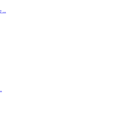
 ...
..