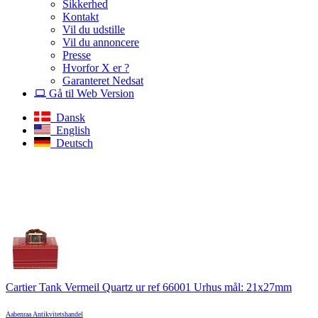
Sikkerhed
Kontakt
Vil du udstille
Vil du annoncere
Presse
Hvorfor X er ?
Garanteret Nedsat
Gå til Web Version
Dansk
English
Deutsch
Cartier Tank Vermeil Quartz ur ref 66001 Urhus mål: 21x27mm
Aabenraa Antikvitetshandel