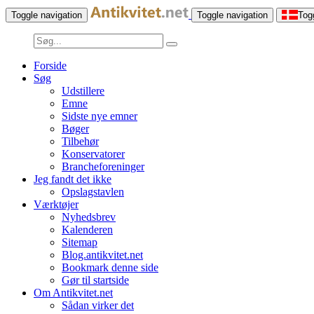
Toggle navigation
Toggle navigation
Tog
Forside
Søg
Udstillere
Emne
Sidste nye emner
Bøger
Tilbehør
Konservatorer
Brancheforeninger
Jeg fandt det ikke
Opslagstavlen
Værktøjer
Nyhedsbrev
Kalenderen
Sitemap
Blog.antikvitet.net
Bookmark denne side
Gør til startside
Om Antikvitet.net
Sådan virker det