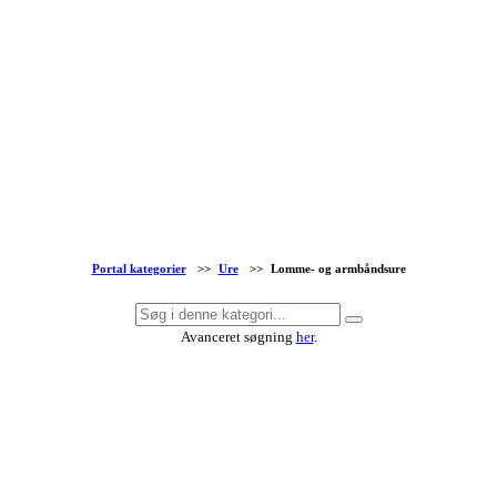
Portal kategorier
>>
Ure
>>
Lomme- og armbåndsure
Avanceret søgning
her
.