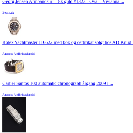
Georg Jensen Armbåndsur i 18k guld #1323 - Oval - Vivianna ...
Bestik.dk
Rolex Yachtmaster 116622 med box og certifikat solgt hos AD Knud .
Aabenraa Antikvitetshandel
Cartier Santos 100 automatic chronograph årgang 2009 i ...
Aabenraa Antikvitetshandel