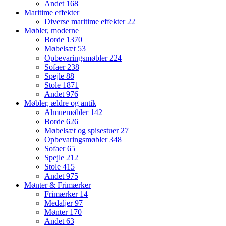
Andet
168
Maritime effekter
Diverse maritime effekter
22
Møbler, moderne
Borde
1370
Møbelsæt
53
Opbevaringsmøbler
224
Sofaer
238
Spejle
88
Stole
1871
Andet
976
Møbler, ældre og antik
Almuemøbler
142
Borde
626
Møbelsæt og spisestuer
27
Opbevaringsmøbler
348
Sofaer
65
Spejle
212
Stole
415
Andet
975
Mønter & Frimærker
Frimærker
14
Medaljer
97
Mønter
170
Andet
63