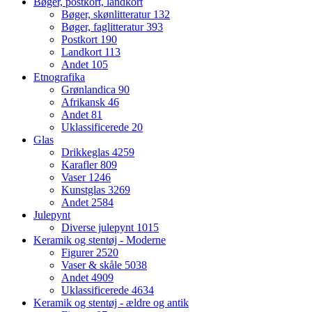
Bøger, postkort, landkort
Bøger, skønlitteratur
132
Bøger, faglitteratur
393
Postkort
190
Landkort
113
Andet
105
Etnografika
Grønlandica
90
Afrikansk
46
Andet
81
Uklassificerede
20
Glas
Drikkeglas
4259
Karafler
809
Vaser
1246
Kunstglas
3269
Andet
2584
Julepynt
Diverse julepynt
1015
Keramik og stentøj - Moderne
Figurer
2520
Vaser & skåle
5038
Andet
4909
Uklassificerede
4634
Keramik og stentøj - ældre og antik