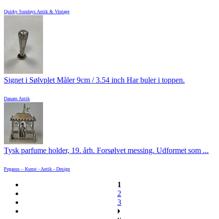
Quirky Sundays Antik & Vintage
Signet i Sølvplet Måler 9cm / 3.54 inch Har buler i toppen.
Danam Antik
Tysk parfume holder, 19. årh. Forsølvet messing. Udformet som ...
Pegasus – Kunst - Antik - Design
1
2
3