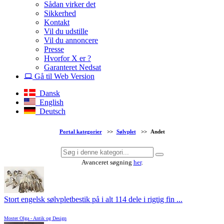
Sådan virker det
Sikkerhed
Kontakt
Vil du udstille
Vil du annoncere
Presse
Hvorfor X er ?
Garanteret Nedsat
Gå til Web Version
Dansk
English
Deutsch
Portal kategorier
>>
Sølvplet
>>
Andet
Avanceret søgning
her
.
Stort engelsk sølvpletbestik på i alt 114 dele i rigtig fin ...
Moster Olga - Antik og Design