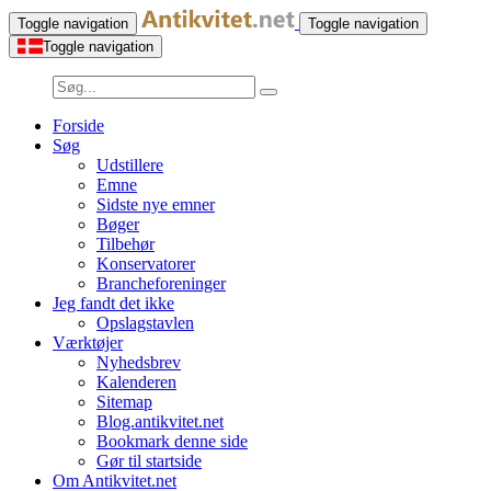
Toggle navigation
Toggle navigation
Toggle navigation
Forside
Søg
Udstillere
Emne
Sidste nye emner
Bøger
Tilbehør
Konservatorer
Brancheforeninger
Jeg fandt det ikke
Opslagstavlen
Værktøjer
Nyhedsbrev
Kalenderen
Sitemap
Blog.antikvitet.net
Bookmark denne side
Gør til startside
Om Antikvitet.net