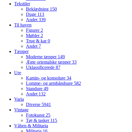
Tekstiler
Beklædning
150
Duge
113
Andet
339
Til haven
Figurer
2
Møbler
2
Trug & kar
0
Andet
7
Tæpper
Moderne tæpper
149
Ægte orientalske tæpper
33
Uklassificerede
87
Ure
Kamin- og konsolure
34
Lomme- og armbåndsure
582
Standure
49
Andet
132
Varia
Diverse
5941
Vintage
Fotokunst
25
Tøj & tasker
115
Våben & Militaria
Militaria
16