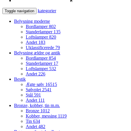
kategorier
Toggle navigation
Belysning moderne
Bordlamper
802
Standerlamper
135
Loftslamper
820
Andet
183
Uklassificerede
79
Belysning ældre og antik
Bordlamper
854
Standerlamper
17
Loftslamper
532
Andet
226
Bestik
Ægte sølv
16515
Sølvplet
2541
Stål
591
Andet
111
Bronze, kobber, tin m.m.
Bronze
1012
Kobber, messing
1119
Tin
634
Andet
482