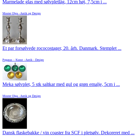
Marmelade glas med sølvpletlåg, 12cm høj, 7,5cm i ...
Moster Olga - Antik og Design
Et par forsølvede rococostager, 20. årh. Danmark. Stemplet ...
Pegasus – Kunst - Antik - Design
Meka sølvplet, 5 stk saltkar med gul og grøn emalje, 5cm i ...
Moster Olga - Antik og Design
Dansk flaskebakke / vin coaster fra SCF i pletsølv. Dekoreret med ...