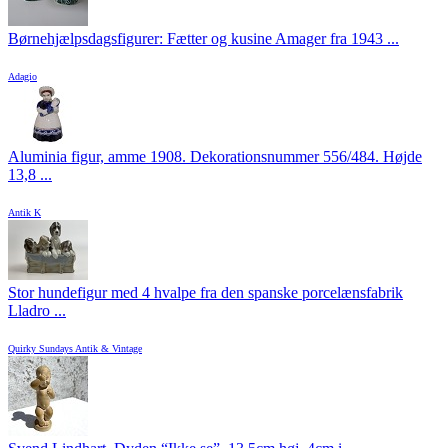
Børnehjælpsdagsfigurer: Fætter og kusine Amager fra 1943 ...
Adagio
Aluminia figur, amme 1908. Dekorationsnummer 556/484. Højde
13,8 ...
Antik K
Stor hundefigur med 4 hvalpe fra den spanske porcelænsfabrik
Lladro ...
Quirky Sundays Antik & Vintage