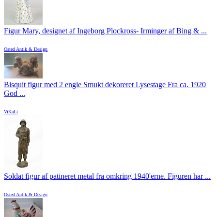
Figur Mary, designet af Ingeborg Plockross- Irminger af Bing & ...
Osted Antik & Design
Bisquit figur med 2 engle Smukt dekoreret Lysestage Fra ca. 1920
God ...
ViKaLi
Soldat figur af patineret metal fra omkring 1940'erne. Figuren har ...
Osted Antik & Design