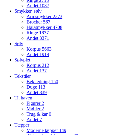
Ringe
2718
Andet
1087
Smykker, sølv
Armsmykker
2273
Brocher
567
Halssmykker
4708
Ringe
1837
Andet
3371
Sølv
Korpus
5663
Andet
1919
Sølvplet
Korpus
212
Andet
137
Tekstiler
Beklædning
150
Duge
113
Andet
339
Til haven
Figurer
2
Møbler
2
Trug & kar
0
Andet
7
Tæpper
Moderne tæpper
149