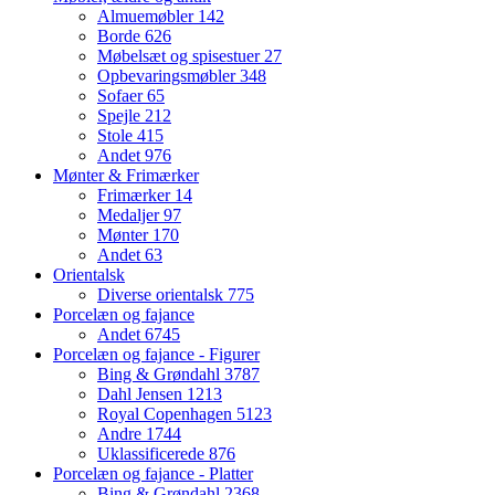
Almuemøbler
142
Borde
626
Møbelsæt og spisestuer
27
Opbevaringsmøbler
348
Sofaer
65
Spejle
212
Stole
415
Andet
976
Mønter & Frimærker
Frimærker
14
Medaljer
97
Mønter
170
Andet
63
Orientalsk
Diverse orientalsk
775
Porcelæn og fajance
Andet
6745
Porcelæn og fajance - Figurer
Bing & Grøndahl
3787
Dahl Jensen
1213
Royal Copenhagen
5123
Andre
1744
Uklassificerede
876
Porcelæn og fajance - Platter
Bing & Grøndahl
2368