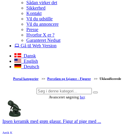
Sådan virker det
Sikkerhed
Kontakt
Vil du udstille
Vil du annoncere
Presse
Hvorfor X er ?
Garanteret Nedsat
Gå til Web Version
Dansk
English
Deutsch
Portal kategorier
>>
Porcelæn og fajance - Figurer
>>
Uklassificerede
Avanceret søgning
her
.
Ipsen keramik med grøn glasur. Figur af pige med ...
Antik K