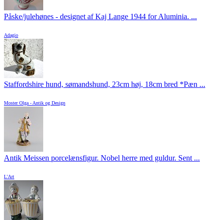
Påske/julehønes - designet af Kaj Lange 1944 for Aluminia. ...
Adagio
Staffordshire hund, sømandshund, 23cm høj, 18cm bred *Pæn ...
Moster Olga - Antik og Design
Antik Meissen porcelænsfigur. Nobel herre med guldur. Sent ...
L'Art