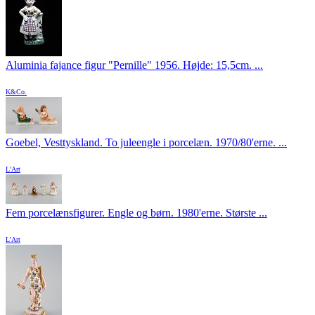
Aluminia fajance figur "Pernille" 1956. Højde: 15,5cm. ...
K&Co.
Goebel, Vesttyskland. To juleengle i porcelæn. 1970/80'erne. ...
L'Art
Fem porcelænsfigurer. Engle og børn. 1980'erne. Største ...
L'Art