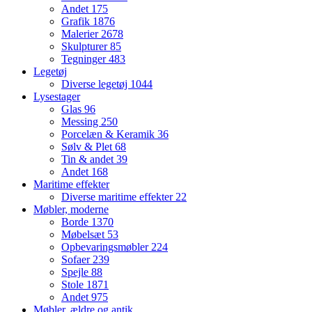
Andet
175
Grafik
1876
Malerier
2678
Skulpturer
85
Tegninger
483
Legetøj
Diverse legetøj
1044
Lysestager
Glas
96
Messing
250
Porcelæn & Keramik
36
Sølv & Plet
68
Tin & andet
39
Andet
168
Maritime effekter
Diverse maritime effekter
22
Møbler, moderne
Borde
1370
Møbelsæt
53
Opbevaringsmøbler
224
Sofaer
239
Spejle
88
Stole
1871
Andet
975
Møbler, ældre og antik