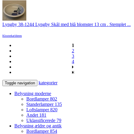
Lyngby 38-1244 Lyngby Skål med blå blomster 13 cm . Stemplet ...
Klosterkælderen
1
2
3
4
kategorier
Toggle navigation
Belysning moderne
Bordlamper
802
Standerlamper
135
Loftslamper
820
Andet
181
Uklassificerede
79
Belysning ældre og antik
Bordlamper
854