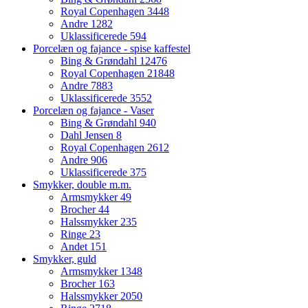
Royal Copenhagen
3448
Andre
1282
Uklassificerede
594
Porcelæn og fajance - spise kaffestel
Bing & Grøndahl
12476
Royal Copenhagen
21848
Andre
7883
Uklassificerede
3552
Porcelæn og fajance - Vaser
Bing & Grøndahl
940
Dahl Jensen
8
Royal Copenhagen
2612
Andre
906
Uklassificerede
375
Smykker, double m.m.
Armsmykker
49
Brocher
44
Halssmykker
235
Ringe
23
Andet
151
Smykker, guld
Armsmykker
1348
Brocher
163
Halssmykker
2050