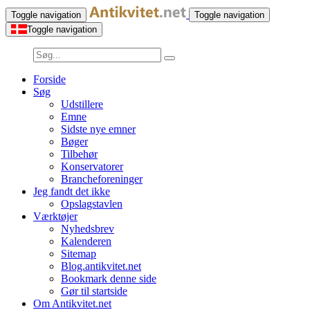
Toggle navigation
Toggle navigation
Toggle navigation
Forside
Søg
Udstillere
Emne
Sidste nye emner
Bøger
Tilbehør
Konservatorer
Brancheforeninger
Jeg fandt det ikke
Opslagstavlen
Værktøjer
Nyhedsbrev
Kalenderen
Sitemap
Blog.antikvitet.net
Bookmark denne side
Gør til startside
Om Antikvitet.net