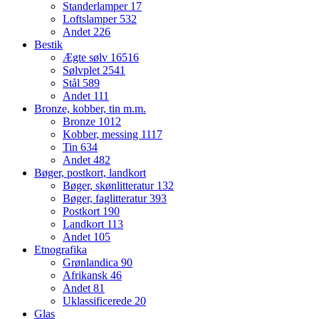
Standerlamper
17
Loftslamper
532
Andet
226
Bestik
Ægte sølv
16516
Sølvplet
2541
Stål
589
Andet
111
Bronze, kobber, tin m.m.
Bronze
1012
Kobber, messing
1117
Tin
634
Andet
482
Bøger, postkort, landkort
Bøger, skønlitteratur
132
Bøger, faglitteratur
393
Postkort
190
Landkort
113
Andet
105
Etnografika
Grønlandica
90
Afrikansk
46
Andet
81
Uklassificerede
20
Glas