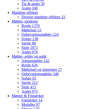
Tin & andet
39
Andet
168
Maritime effekter
Diverse maritime effekter
22
Møbler, moderne
Borde
1370
Møbelsæt
53
Opbevaringsmøbler
224
Sofaer
238
Spejle
88
Stole
1871
Andet
976
Møbler, ældre og antik
Almuemøbler
142
Borde
626
Møbelsæt og spisestuer
27
Opbevaringsmøbler
348
Sofaer
65
Spejle
212
Stole
415
Andet
975
Mønter & Frimærker
Frimærker
14
Medaljer
97
Mønter
170