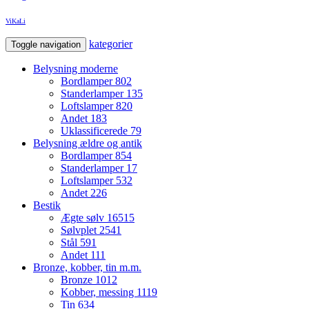
ViKaLi
kategorier
Toggle navigation
Belysning moderne
Bordlamper
802
Standerlamper
135
Loftslamper
820
Andet
183
Uklassificerede
79
Belysning ældre og antik
Bordlamper
854
Standerlamper
17
Loftslamper
532
Andet
226
Bestik
Ægte sølv
16515
Sølvplet
2541
Stål
591
Andet
111
Bronze, kobber, tin m.m.
Bronze
1012
Kobber, messing
1119
Tin
634