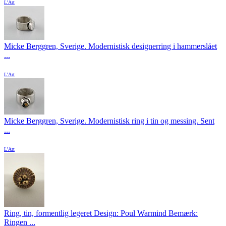
L'Art
Micke Berggren, Sverige. Modernistisk designerring i hammerslået
...
L'Art
Micke Berggren, Sverige. Modernistisk ring i tin og messing. Sent
...
L'Art
Ring, tin, formentlig legeret Design: Poul Warmind Bemærk:
Ringen ...