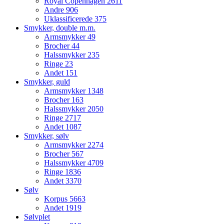
Royal Copenhagen
2611
Andre
906
Uklassificerede
375
Smykker, double m.m.
Armsmykker
49
Brocher
44
Halssmykker
235
Ringe
23
Andet
151
Smykker, guld
Armsmykker
1348
Brocher
163
Halssmykker
2050
Ringe
2717
Andet
1087
Smykker, sølv
Armsmykker
2274
Brocher
567
Halssmykker
4709
Ringe
1836
Andet
3370
Sølv
Korpus
5663
Andet
1919
Sølvplet