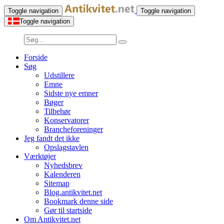
Toggle navigation
Toggle navigation
Toggle navigation
Forside
Søg
Udstillere
Emne
Sidste nye emner
Bøger
Tilbehør
Konservatorer
Brancheforeninger
Jeg fandt det ikke
Opslagstavlen
Værktøjer
Nyhedsbrev
Kalenderen
Sitemap
Blog.antikvitet.net
Bookmark denne side
Gør til startside
Om Antikvitet.net