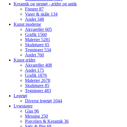
Keramik og stentøj - ældre og antik
Figurer
87
Vaser & skåle
134
Andet
348
Kunst moderne
Akvareller
605
Grafik
1560
Malerier
5281
Skulpturer
65
Tegninger
534
Andet
760
Kunst ældre
Akvareller
408
Andet
175
Grafik
1876
Malerier
2678
Skulpturer
85
Tegninger
483
Legetøj
Diverse legetøj
1044
Lysestager
Glas
96
Messing
250
Porcelæn & Keramik
36
Sølv & Plet
68