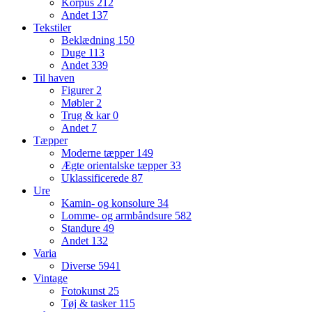
Korpus
212
Andet
137
Tekstiler
Beklædning
150
Duge
113
Andet
339
Til haven
Figurer
2
Møbler
2
Trug & kar
0
Andet
7
Tæpper
Moderne tæpper
149
Ægte orientalske tæpper
33
Uklassificerede
87
Ure
Kamin- og konsolure
34
Lomme- og armbåndsure
582
Standure
49
Andet
132
Varia
Diverse
5941
Vintage
Fotokunst
25
Tøj & tasker
115