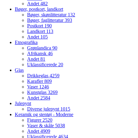
Andet
482
Bøger, postkort, landkort
Bøger, skønlitteratur
132
Bøger, faglitteratur
393
Postkort
190
Landkort
113
Andet
105
Etnografika
Grønlandica
90
Afrikansk
46
Andet
81
Uklassificerede
20
Glas
Drikkeglas
4259
Karafler
809
Vaser
1246
Kunstglas
3269
Andet
2584
Julepynt
Diverse julepynt
1015
Keramik og stentøj - Moderne
Figurer
2520
Vaser & skåle
5038
Andet
4909
Uklassificerede
4634