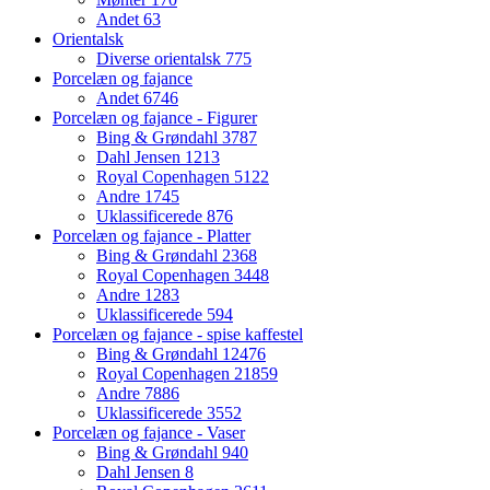
Andet
63
Orientalsk
Diverse orientalsk
775
Porcelæn og fajance
Andet
6746
Porcelæn og fajance - Figurer
Bing & Grøndahl
3787
Dahl Jensen
1213
Royal Copenhagen
5122
Andre
1745
Uklassificerede
876
Porcelæn og fajance - Platter
Bing & Grøndahl
2368
Royal Copenhagen
3448
Andre
1283
Uklassificerede
594
Porcelæn og fajance - spise kaffestel
Bing & Grøndahl
12476
Royal Copenhagen
21859
Andre
7886
Uklassificerede
3552
Porcelæn og fajance - Vaser
Bing & Grøndahl
940
Dahl Jensen
8