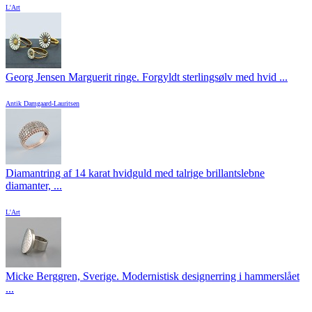
L'Art
Georg Jensen Marguerit ringe. Forgyldt sterlingsølv med hvid ...
Antik Damgaard-Lauritsen
Diamantring af 14 karat hvidguld med talrige brillantslebne
diamanter, ...
L'Art
Micke Berggren, Sverige. Modernistisk designerring i hammerslået
...