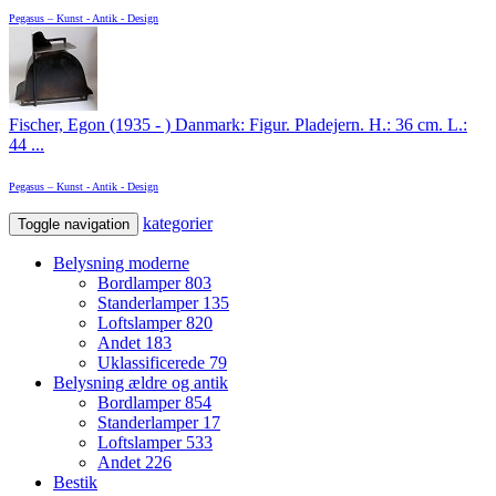
Pegasus – Kunst - Antik - Design
Fischer, Egon (1935 - ) Danmark: Figur. Pladejern. H.: 36 cm. L.:
44 ...
Pegasus – Kunst - Antik - Design
kategorier
Toggle navigation
Belysning moderne
Bordlamper
803
Standerlamper
135
Loftslamper
820
Andet
183
Uklassificerede
79
Belysning ældre og antik
Bordlamper
854
Standerlamper
17
Loftslamper
533
Andet
226
Bestik