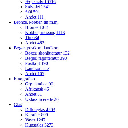
Ægte sølv
16516
Sølvplet
2541
Stål
591
Andet
111
Bronze, kobber, tin m.m.
Bronze
1014
Kobber, messing
1119
Tin
634
Andet
482
Bøger, postkort, landkort
Bøger, skønlitteratur
132
Bøger, faglitteratur
393
Postkort
190
Landkort
113
Andet
105
Etnografika
Grønlandica
90
Afrikansk
46
Andet
81
Uklassificerede
20
Glas
Drikkeglas
4263
Karafler
809
Vaser
1247
Kunstglas
3273