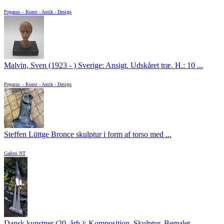
Pegasus – Kunst - Antik - Design
Malvin, Sven (1923 - ) Sverige: Ansigt. Udskåret træ. H.: 10 ...
Pegasus – Kunst - Antik - Design
Steffen Lüttge Bronce skulptur i form af torso med ...
Galleri NT
Dansk kunstner (20. årh.): Komposition. Skulptur. Bemalet ...