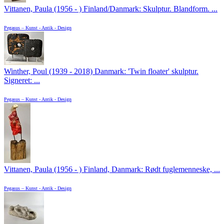
Vittanen, Paula (1956 - ) Finland/Danmark: Skulptur. Blandform. ...
Pegasus – Kunst - Antik - Design
Winther, Poul (1939 - 2018) Danmark: 'Twin floater' skulptur.
Signeret: ...
Pegasus – Kunst - Antik - Design
Vittanen, Paula (1956 - ) Finland, Danmark: Rødt fuglemenneske, ...
Pegasus – Kunst - Antik - Design