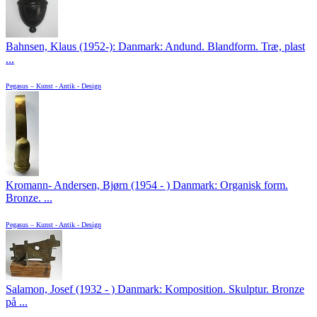
Bahnsen, Klaus (1952-): Danmark: Andund. Blandform. Træ, plast
...
Pegasus – Kunst - Antik - Design
Kromann- Andersen, Bjørn (1954 - ) Danmark: Organisk form.
Bronze. ...
Pegasus – Kunst - Antik - Design
Salamon, Josef (1932 - ) Danmark: Komposition. Skulptur. Bronze
på ...