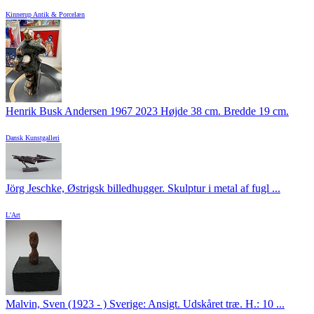
Kinnerup Antik & Porcelæn
Henrik Busk Andersen 1967 2023 Højde 38 cm. Bredde 19 cm.
Dansk Kunstgalleri
Jörg Jeschke, Østrigsk billedhugger. Skulptur i metal af fugl ...
L'Art
Malvin, Sven (1923 - ) Sverige: Ansigt. Udskåret træ. H.: 10 ...