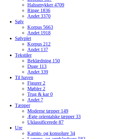
Halssmykker
4709
Ringe
1836
Andet
3370
Sølv
Korpus
5663
Andet
1918
Sølvplet
Korpus
212
Andet
137
Tekstiler
Beklædning
150
Duge
113
Andet
339
Til haven
Figurer
2
Møbler
2
Trug & kar
0
Andet
7
Tæpper
Moderne tæpper
149
Ægte orientalske tæpper
33
Uklassificerede
87
Ure
Kamin- og konsolure
34
Lomme- og armbåndsure
582