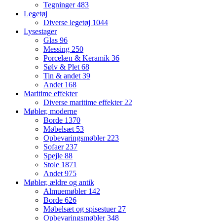
Tegninger
483
Legetøj
Diverse legetøj
1044
Lysestager
Glas
96
Messing
250
Porcelæn & Keramik
36
Sølv & Plet
68
Tin & andet
39
Andet
168
Maritime effekter
Diverse maritime effekter
22
Møbler, moderne
Borde
1370
Møbelsæt
53
Opbevaringsmøbler
223
Sofaer
237
Spejle
88
Stole
1871
Andet
975
Møbler, ældre og antik
Almuemøbler
142
Borde
626
Møbelsæt og spisestuer
27
Opbevaringsmøbler
348