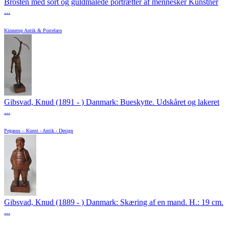
Brosten med sort og guldmalede portrætter af mennesker Kunstner
...
Kinnerup Antik & Porcelæn
Gibsvad, Knud (1891 - ) Danmark: Bueskytte. Udskåret og lakeret
...
Pegasus – Kunst - Antik - Design
Gibsvad, Knud (1889 - ) Danmark: Skæring af en mand. H.: 19 cm.
...