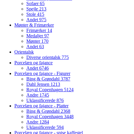
Sofaer
65
Spejle
213
Stole
415
Andet
975
Mønter & Frimærker
Frimærker
14
Medaljer
97
Mønter
170
Andet
63
Orientalsk
Diverse orientalsk
775
Porcelæn og fajance
Andet
6746
Porcelæn og fajance - Figurer
Bing & Grøndahl
3787
Dahl Jensen
1213
Royal Copenhagen
5124
Andre
1745
Uklassificerede
876
Porcelæn og fajance - Platter
Bing & Grøndahl
2368
Royal Copenhagen
3448
Andre
1284
Uklassificerede
594
Porcelæn og fajance - spise kaffestel