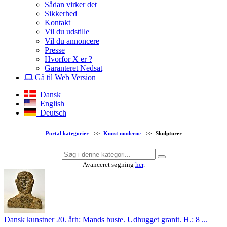
Sådan virker det
Sikkerhed
Kontakt
Vil du udstille
Vil du annoncere
Presse
Hvorfor X er ?
Garanteret Nedsat
Gå til Web Version
Dansk
English
Deutsch
Portal kategorier
>>
Kunst moderne
>>
Skulpturer
Avanceret søgning
her
.
Dansk kunstner 20. årh: Mands buste. Udhugget granit. H.: 8 ...