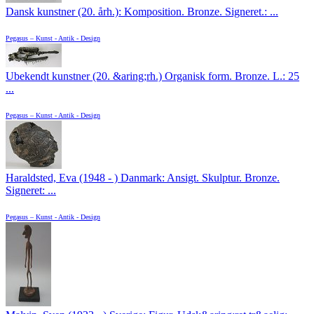
Dansk kunstner (20. årh.): Komposition. Bronze. Signeret.: ...
Pegasus – Kunst - Antik - Design
Ubekendt kunstner (20. &aring;rh.) Organisk form. Bronze. L.: 25
...
Pegasus – Kunst - Antik - Design
Haraldsted, Eva (1948 - ) Danmark: Ansigt. Skulptur. Bronze.
Signeret: ...
Pegasus – Kunst - Antik - Design