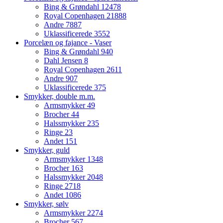
Bing & Grøndahl
12478
Royal Copenhagen
21888
Andre
7887
Uklassificerede
3552
Porcelæn og fajance - Vaser
Bing & Grøndahl
940
Dahl Jensen
8
Royal Copenhagen
2611
Andre
907
Uklassificerede
375
Smykker, double m.m.
Armsmykker
49
Brocher
44
Halssmykker
235
Ringe
23
Andet
151
Smykker, guld
Armsmykker
1348
Brocher
163
Halssmykker
2048
Ringe
2718
Andet
1086
Smykker, sølv
Armsmykker
2274
Brocher
567