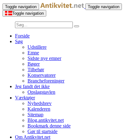
Toggle navigation
Toggle navigation
Toggle navigation
Forside
Søg
Udstillere
Emne
Sidste nye emner
Bøger
Tilbehør
Konservatorer
Brancheforeninger
Jeg fandt det ikke
Opslagstavlen
Værktøjer
Nyhedsbrev
Kalenderen
Sitemap
Blog.antikvitet.net
Bookmark denne side
Gør til startside
Om Antikvitet.net