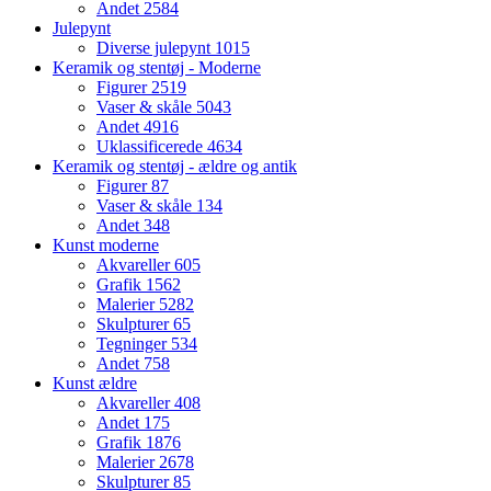
Andet
2584
Julepynt
Diverse julepynt
1015
Keramik og stentøj - Moderne
Figurer
2519
Vaser & skåle
5043
Andet
4916
Uklassificerede
4634
Keramik og stentøj - ældre og antik
Figurer
87
Vaser & skåle
134
Andet
348
Kunst moderne
Akvareller
605
Grafik
1562
Malerier
5282
Skulpturer
65
Tegninger
534
Andet
758
Kunst ældre
Akvareller
408
Andet
175
Grafik
1876
Malerier
2678
Skulpturer
85