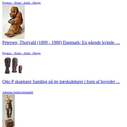
Pegasus – Kunst - Antik - Design
Petersen, Thorvald (1899 - 1988) Danmark: En gående kvinde. ...
Pegasus – Kunst - Antik - Design
Otto P skupturer Samling på tre træskulpturer i form af hoveder ...
Aabenraa Antikvitetshandel