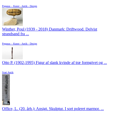
Pegasus – Kunst - Antik - Design
Winther, Poul (1939 - 2018) Danmark: Driftwood. Delvist
strandsand fra ...
Pegasus – Kunst - Antik - Design
Otto P. (1902-1995) Figur af slank kvinde af træ formgivet og ...
Stari Antik
Office, L. (20. årh.): Ansigt. Skulptur. I sort poleret marmor. ...