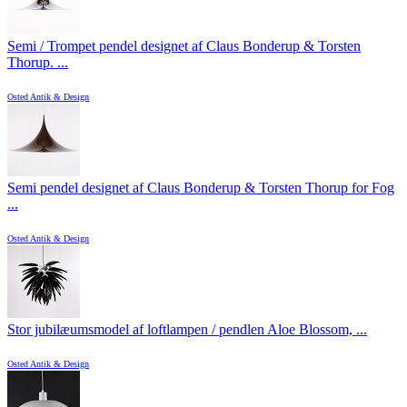
Semi / Trompet pendel designet af Claus Bonderup & Torsten
Thorup. ...
Osted Antik & Design
Semi pendel designet af Claus Bonderup & Torsten Thorup for Fog
...
Osted Antik & Design
Stor jubilæumsmodel af loftlampen / pendlen Aloe Blossom, ...
Osted Antik & Design