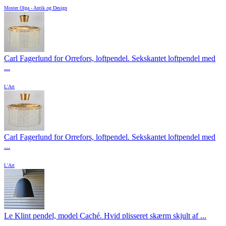
Moster Olga - Antik og Design
Carl Fagerlund for Orrefors, loftpendel. Sekskantet loftpendel med
...
L'Art
Carl Fagerlund for Orrefors, loftpendel. Sekskantet loftpendel med
...
L'Art
Le Klint pendel, model Caché. Hvid plisseret skærm skjult af ...