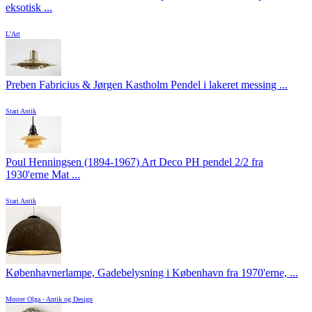
eksotisk ...
L'Art
Preben Fabricius & Jørgen Kastholm Pendel i lakeret messing ...
Stari Antik
Poul Henningsen (1894-1967) Art Deco PH pendel 2/2 fra
1930'erne Mat ...
Stari Antik
Københavnerlampe, Gadebelysning i København fra 1970'erne, ...
Moster Olga - Antik og Design