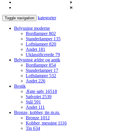
kategorier
Toggle navigation
Belysning moderne
Bordlamper
802
Standerlamper
135
Loftslamper
820
Andet
181
Uklassificerede
79
Belysning ældre og antik
Bordlamper
854
Standerlamper
17
Loftslamper
532
Andet
226
Bestik
Ægte sølv
16518
Sølvplet
2539
Stål
591
Andet
111
Bronze, kobber, tin m.m.
Bronze
1012
Kobber, messing
1116
Tin
634