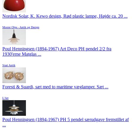
Nordisk Solar, K. Kewo design, Rød plastic lampe, Højde ca. 20 ...
Moster Olga - Antik og Design
Poul Henningsen (1894-1967) Art Deco PH pendel 2/2 fra
1930'erne Matglas ...
Stari Antik
Foresti & Suardi, sæt med to maritime væglamper. Sæt ...
L'Art
Poul Henningsen (1894-1967) PH 5 pendel særudgave fremstillet af
...