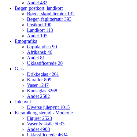
Andet
482
Bøger, postkort, landkort
Bøger, skønlitteratur
132
Bøger, faglitteratur
393
Postkort
190
Landkort
113
Andet
105
Etnografika
Grønlandica
90
Afrikansk
46
Andet
81
Uklassificerede
20
Glas
Drikkeglas
4261
Karafler
809
Vaser
1247
Kunstglas
3268
Andet
2582
Julepynt
Diverse julepynt
1015
Keramik og stentøj - Moderne
Figurer
2523
Vaser & skåle
5033
Andet
4908
Uklassificerede
4634