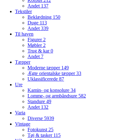
Korpus
212
Andet
137
Tekstiler
Beklædning
150
Duge
113
Andet
339
Til haven
Figurer
2
Møbler
2
Trug & kar
0
Andet
7
Tæpper
Moderne tæpper
149
Ægte orientalske tæpper
33
Uklassificerede
87
Ure
Kamin- og konsolure
34
Lomme- og armbåndsure
582
Standure
49
Andet
132
Varia
Diverse
5939
Vintage
Fotokunst
25
Tøj & tasker
115