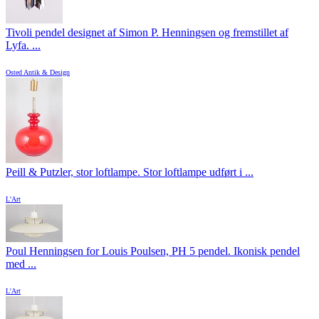
Tivoli pendel designet af Simon P. Henningsen og fremstillet af
Lyfa. ...
Osted Antik & Design
Peill & Putzler, stor loftlampe. Stor loftlampe udført i ...
L'Art
Poul Henningsen for Louis Poulsen, PH 5 pendel. Ikonisk pendel
med ...
L'Art