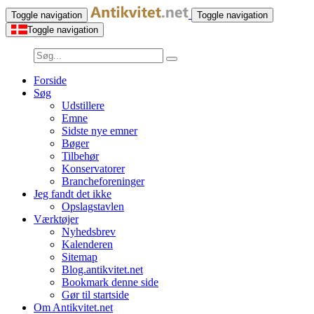
Toggle navigation
Toggle navigation
Toggle navigation
Forside
Søg
Udstillere
Emne
Sidste nye emner
Bøger
Tilbehør
Konservatorer
Brancheforeninger
Jeg fandt det ikke
Opslagstavlen
Værktøjer
Nyhedsbrev
Kalenderen
Sitemap
Blog.antikvitet.net
Bookmark denne side
Gør til startside
Om Antikvitet.net