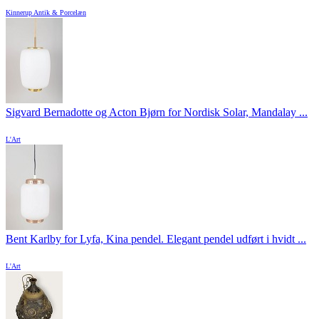
Kinnerup Antik & Porcelæn
Sigvard Bernadotte og Acton Bjørn for Nordisk Solar, Mandalay ...
L'Art
Bent Karlby for Lyfa, Kina pendel. Elegant pendel udført i hvidt ...
L'Art