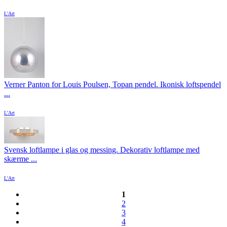
L'Art
Verner Panton for Louis Poulsen, Topan pendel. Ikonisk loftspendel
...
L'Art
Svensk loftlampe i glas og messing. Dekorativ loftlampe med
skærme ...
L'Art
1
2
3
4