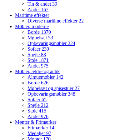
Tin & andet
39
Andet
167
Maritime effekter
Diverse maritime effekter
22
Møbler, moderne
Borde
1370
Møbelsæt
53
Opbevaringsmøbler
224
Sofaer
239
Spejle
88
Stole
1871
Andet
975
Møbler, ældre og antik
Almuemøbler
142
Borde
626
Møbelsæt og spisestuer
27
Opbevaringsmøbler
348
Sofaer
65
Spejle
212
Stole
415
Andet
976
Mønter & Frimærker
Frimærker
14
Medaljer
97
Mønter
170