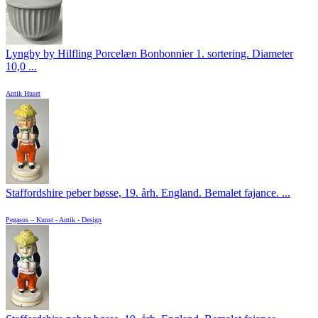
Lyngby by Hilfling Porcelæn Bonbonnier 1. sortering. Diameter
10,0 ...
Antik Huset
Staffordshire peber bøsse, 19. årh. England. Bemalet fajance. ...
Pegasus – Kunst - Antik - Design