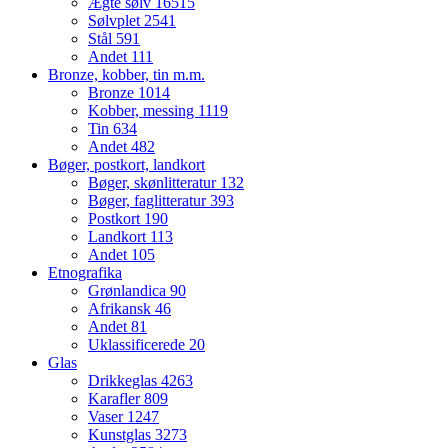
Ægte sølv
16515
Sølvplet
2541
Stål
591
Andet
111
Bronze, kobber, tin m.m.
Bronze
1014
Kobber, messing
1119
Tin
634
Andet
482
Bøger, postkort, landkort
Bøger, skønlitteratur
132
Bøger, faglitteratur
393
Postkort
190
Landkort
113
Andet
105
Etnografika
Grønlandica
90
Afrikansk
46
Andet
81
Uklassificerede
20
Glas
Drikkeglas
4263
Karafler
809
Vaser
1247
Kunstglas
3273