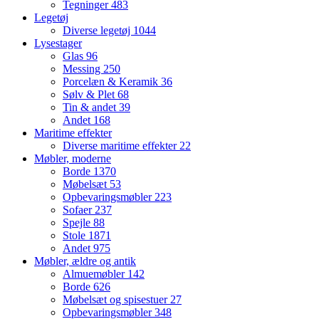
Tegninger
483
Legetøj
Diverse legetøj
1044
Lysestager
Glas
96
Messing
250
Porcelæn & Keramik
36
Sølv & Plet
68
Tin & andet
39
Andet
168
Maritime effekter
Diverse maritime effekter
22
Møbler, moderne
Borde
1370
Møbelsæt
53
Opbevaringsmøbler
223
Sofaer
237
Spejle
88
Stole
1871
Andet
975
Møbler, ældre og antik
Almuemøbler
142
Borde
626
Møbelsæt og spisestuer
27
Opbevaringsmøbler
348