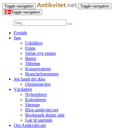
Toggle navigation
Toggle navigation
Toggle navigation
Forside
Søg
Udstillere
Emne
Sidste nye emner
Bøger
Tilbehør
Konservatorer
Brancheforeninger
Jeg fandt det ikke
Opslagstavlen
Værktøjer
Nyhedsbrev
Kalenderen
Sitemap
Blog.antikvitet.net
Bookmark denne side
Gør til startside
Om Antikvitet.net