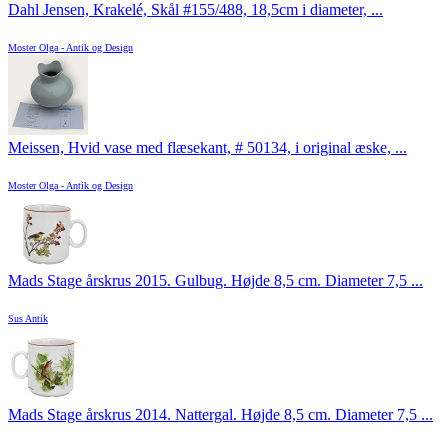
Dahl Jensen, Krakelé, Skål #155/488, 18,5cm i diameter, ...
Moster Olga - Antik og Design
Meissen, Hvid vase med flæsekant, # 50134, i original æske, ...
Moster Olga - Antik og Design
Mads Stage årskrus 2015. Gulbug. Højde 8,5 cm. Diameter 7,5 ...
Sus Antik
Mads Stage årskrus 2014. Nattergal. Højde 8,5 cm. Diameter 7,5 ...