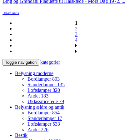
Bing og Grøndahl Plaquette til Halskæde - Mors Dag 1972. ...
Danam Antik
1
2
3
4
kategorier
Toggle navigation
Belysning moderne
Bordlamper
803
Standerlamper
135
Loftslamper
820
Andet
183
Uklassificerede
79
Belysning ældre og antik
Bordlamper
854
Standerlamper
17
Loftslamper
533
Andet
226
Bestik