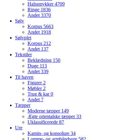
Halssmykker
4709
Ringe
1836
Andet
3370
Sølv
Korpus
5663
Andet
1918
Sølvplet
Korpus
212
Andet
137
Tekstiler
Beklædning
150
Duge
113
Andet
339
Til haven
Figurer
2
Møbler
2
Trug & kar
0
Andet
7
Tæpper
Moderne tæpper
149
Ægte orientalske tæpper
33
Uklassificerede
87
Ure
Kamin- og konsolure
34
Lomme- og armbåndsure
582