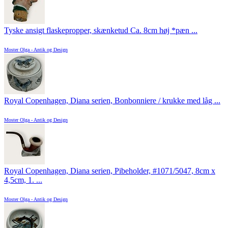
Tyske ansigt flaskepropper, skænketud Ca. 8cm høj *pæn ...
Moster Olga - Antik og Design
Royal Copenhagen, Diana serien, Bonbonniere / krukke med låg ...
Moster Olga - Antik og Design
Royal Copenhagen, Diana serien, Pibeholder, #1071/5047, 8cm x
4,5cm, 1. ...
Moster Olga - Antik og Design