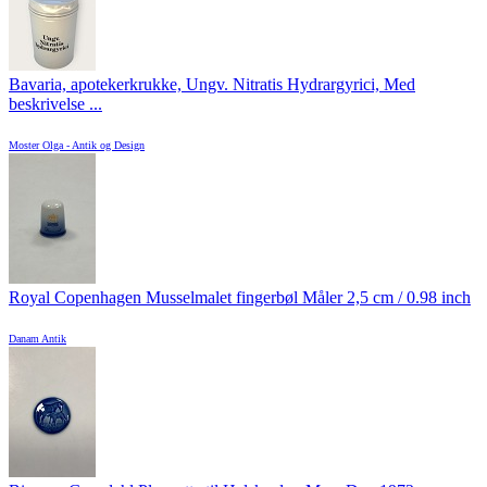
Bavaria, apotekerkrukke, Ungv. Nitratis Hydrargyrici, Med
beskrivelse ...
Moster Olga - Antik og Design
Royal Copenhagen Musselmalet fingerbøl Måler 2,5 cm / 0.98 inch
Danam Antik