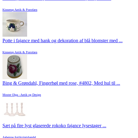
Kinnerup Antik & Porcelæn
Potte i fajance med hank og dekoration af blå blomster med ...
Kinnerup Antik & Porcelæn
Bing & Grøndahl, Fingerbøl med rose, #4802, Med hul til ...
Moster Olga - Antik og Design
Sæt på fire lyst glaserede rokoko fajance lysestager ...
Aabenraa Antikvitetshandel