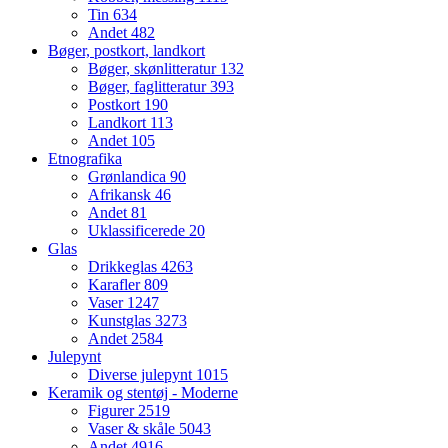
Tin
634
Andet
482
Bøger, postkort, landkort
Bøger, skønlitteratur
132
Bøger, faglitteratur
393
Postkort
190
Landkort
113
Andet
105
Etnografika
Grønlandica
90
Afrikansk
46
Andet
81
Uklassificerede
20
Glas
Drikkeglas
4263
Karafler
809
Vaser
1247
Kunstglas
3273
Andet
2584
Julepynt
Diverse julepynt
1015
Keramik og stentøj - Moderne
Figurer
2519
Vaser & skåle
5043
Andet
4916