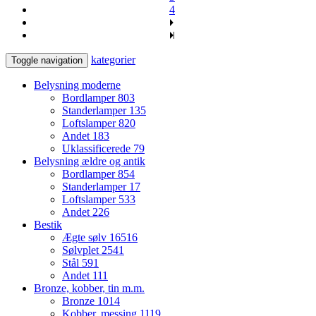
4
kategorier
Toggle navigation
Belysning moderne
Bordlamper
803
Standerlamper
135
Loftslamper
820
Andet
183
Uklassificerede
79
Belysning ældre og antik
Bordlamper
854
Standerlamper
17
Loftslamper
533
Andet
226
Bestik
Ægte sølv
16516
Sølvplet
2541
Stål
591
Andet
111
Bronze, kobber, tin m.m.
Bronze
1014
Kobber, messing
1119