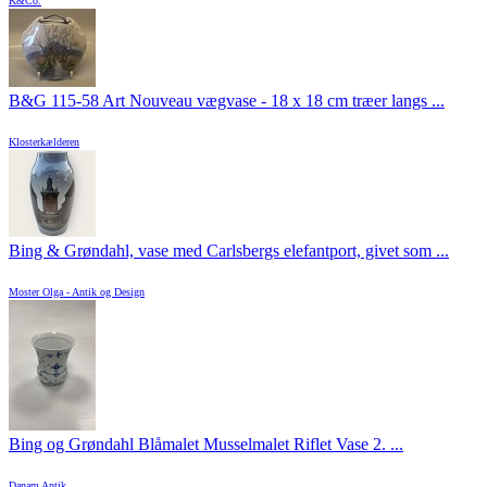
K&Co.
B&G 115-58 Art Nouveau vægvase - 18 x 18 cm træer langs ...
Klosterkælderen
Bing & Grøndahl, vase med Carlsbergs elefantport, givet som ...
Moster Olga - Antik og Design
Bing og Grøndahl Blåmalet Musselmalet Riflet Vase 2. ...
Danam Antik