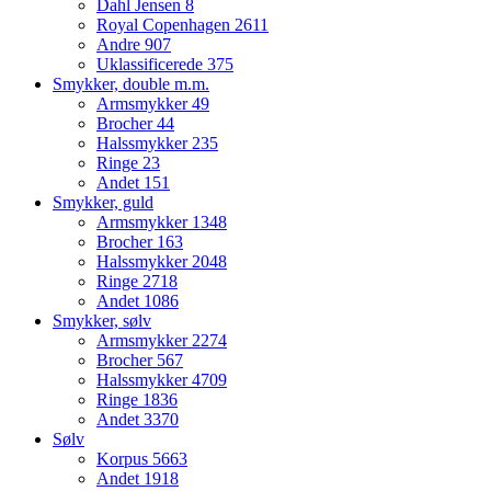
Dahl Jensen
8
Royal Copenhagen
2611
Andre
907
Uklassificerede
375
Smykker, double m.m.
Armsmykker
49
Brocher
44
Halssmykker
235
Ringe
23
Andet
151
Smykker, guld
Armsmykker
1348
Brocher
163
Halssmykker
2048
Ringe
2718
Andet
1086
Smykker, sølv
Armsmykker
2274
Brocher
567
Halssmykker
4709
Ringe
1836
Andet
3370
Sølv
Korpus
5663
Andet
1918