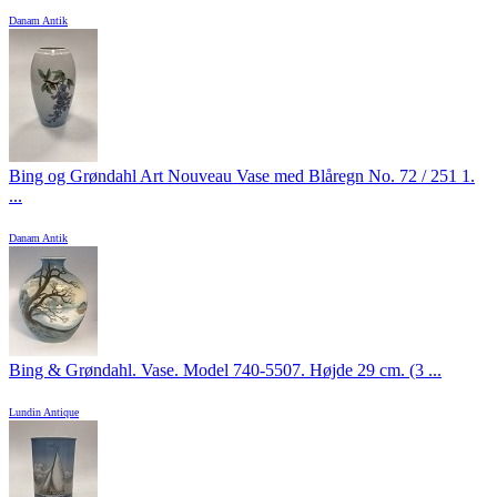
Danam Antik
Bing og Grøndahl Art Nouveau Vase med Blåregn No. 72 / 251 1.
...
Danam Antik
Bing & Grøndahl. Vase. Model 740-5507. Højde 29 cm. (3 ...
Lundin Antique