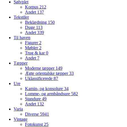
Sølvplet
Korpus
212
Andet
137
Tekstiler
Beklædning
150
Duge
113
Andet
339
Til haven
Figurer
2
Møbler
2
Trug & kar
0
Andet
7
Tæpper
Moderne tæpper
149
Ægte orientalske tæpper
33
Uklassificerede
87
Ure
Kamin- og konsolure
34
Lomme- og armbåndsure
582
Standure
49
Andet
132
Varia
Diverse
5941
Vintage
Fotokunst
25