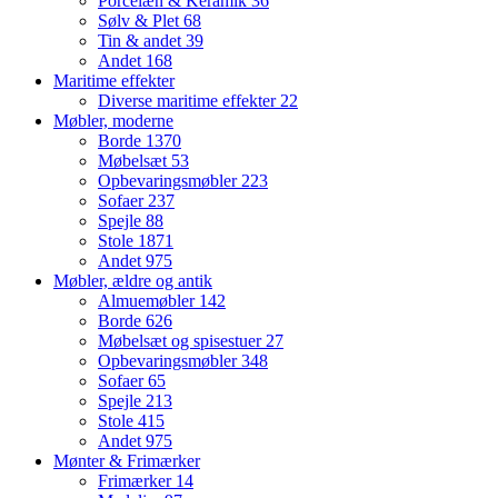
Porcelæn & Keramik
36
Sølv & Plet
68
Tin & andet
39
Andet
168
Maritime effekter
Diverse maritime effekter
22
Møbler, moderne
Borde
1370
Møbelsæt
53
Opbevaringsmøbler
223
Sofaer
237
Spejle
88
Stole
1871
Andet
975
Møbler, ældre og antik
Almuemøbler
142
Borde
626
Møbelsæt og spisestuer
27
Opbevaringsmøbler
348
Sofaer
65
Spejle
213
Stole
415
Andet
975
Mønter & Frimærker
Frimærker
14