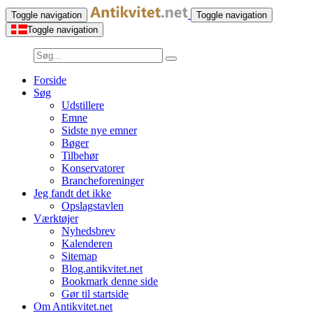
Toggle navigation
Toggle navigation
Toggle navigation
Forside
Søg
Udstillere
Emne
Sidste nye emner
Bøger
Tilbehør
Konservatorer
Brancheforeninger
Jeg fandt det ikke
Opslagstavlen
Værktøjer
Nyhedsbrev
Kalenderen
Sitemap
Blog.antikvitet.net
Bookmark denne side
Gør til startside
Om Antikvitet.net