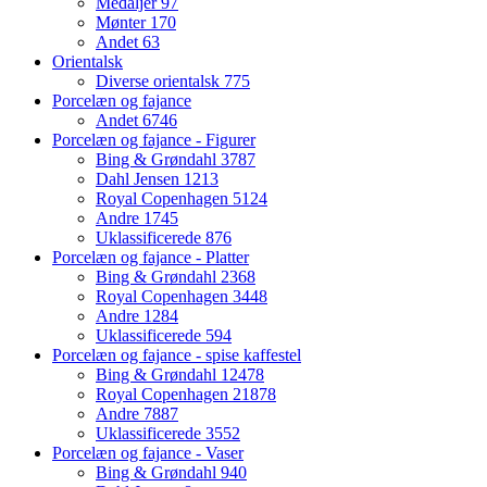
Medaljer
97
Mønter
170
Andet
63
Orientalsk
Diverse orientalsk
775
Porcelæn og fajance
Andet
6746
Porcelæn og fajance - Figurer
Bing & Grøndahl
3787
Dahl Jensen
1213
Royal Copenhagen
5124
Andre
1745
Uklassificerede
876
Porcelæn og fajance - Platter
Bing & Grøndahl
2368
Royal Copenhagen
3448
Andre
1284
Uklassificerede
594
Porcelæn og fajance - spise kaffestel
Bing & Grøndahl
12478
Royal Copenhagen
21878
Andre
7887
Uklassificerede
3552
Porcelæn og fajance - Vaser
Bing & Grøndahl
940