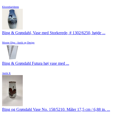
Klosterkælderen
Bing & Grøndahl, Vase med Storkerede, # 1302/6250, højde ...
Moster Olga - Antik og Design
Bing & Grøndahl Futura høj vase med ...
Antik K
Bing og Grøndahl Vase No. 158/5210. Måler 17,5 cm / 6,88 in. ...