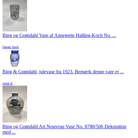
Bing og Grøndahl Vase af Annegrete Halling-Koch No. ...
Danam Antik
Bing & Grøndahl, julevase fra 1923. Bemærk denne vare er ...
Antik K
Bing og Grøndahl Art Nouveau Vase No. 8788/506 Dekoration
med ...