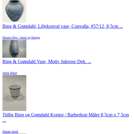
Bing & Grøndahl, Liljekonval vase, Convalla, #57/12, 8,5cm ...
Moster Olga - Antik og Design
Bing & Grøndahl Vase, Motiv Julerose Dek. ...
Antik Huset
Tidlig Bing og Grøndahl Kontor / Barberkop Måler 8,5cm x 7,5cm
...
Danam Antik