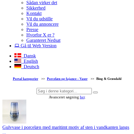
Sådan virker det
Sikkerhed
Kontakt
Vil du udstille
Vil du annoncere
Presse
Hvorfor X er ?
Garanteret Nedsat
Gå til Web Version
Dansk
English
Deutsch
Portal kategorier
>>
Porcelæn og fajance - Vaser
>>
Bing & Grøndahl
Avanceret søgning
her
.
Gulvvase i porcelæn med maritimt motiv af sten i vandkanten langs
...