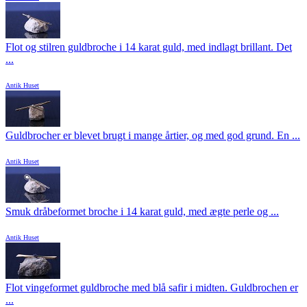
Flot og stilren guldbroche i 14 karat guld, med indlagt brillant. Det
...
Antik Huset
Guldbrocher er blevet brugt i mange årtier, og med god grund. En ...
Antik Huset
Smuk dråbeformet broche i 14 karat guld, med ægte perle og ...
Antik Huset
Flot vingeformet guldbroche med blå safir i midten. Guldbrochen er
...