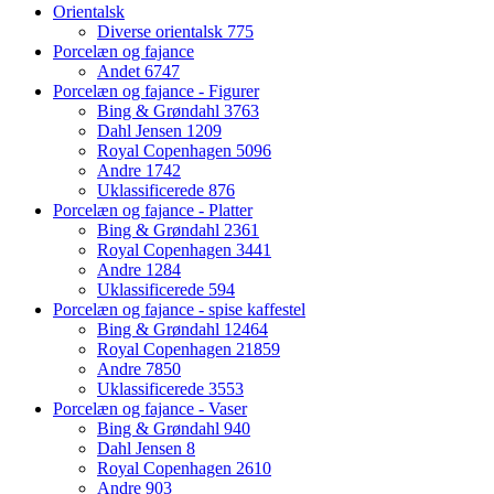
Orientalsk
Diverse orientalsk
775
Porcelæn og fajance
Andet
6747
Porcelæn og fajance - Figurer
Bing & Grøndahl
3763
Dahl Jensen
1209
Royal Copenhagen
5096
Andre
1742
Uklassificerede
876
Porcelæn og fajance - Platter
Bing & Grøndahl
2361
Royal Copenhagen
3441
Andre
1284
Uklassificerede
594
Porcelæn og fajance - spise kaffestel
Bing & Grøndahl
12464
Royal Copenhagen
21859
Andre
7850
Uklassificerede
3553
Porcelæn og fajance - Vaser
Bing & Grøndahl
940
Dahl Jensen
8
Royal Copenhagen
2610
Andre
903