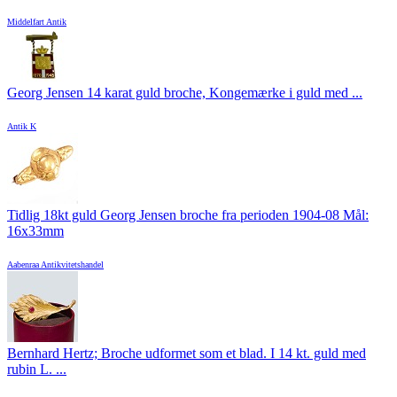
Middelfart Antik
Georg Jensen 14 karat guld broche, Kongemærke i guld med ...
Antik K
Tidlig 18kt guld Georg Jensen broche fra perioden 1904-08 Mål:
16x33mm
Aabenraa Antikvitetshandel
Bernhard Hertz; Broche udformet som et blad. I 14 kt. guld med
rubin L. ...