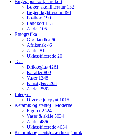
Bøger, postkort, landkort
Bøger, skønlitteratur
132
Bøger, faglitteratur
393
Postkort
190
Landkort
113
Andet
105
Etnografika
Grønlandica
90
Afrikansk
46
Andet
81
Uklassificerede
20
Glas
Drikkeglas
4261
Karafler
809
Vaser
1248
Kunstglas
3268
Andet
2582
Julepynt
Diverse julepynt
1015
Keramik og stentøj - Moderne
Figurer
2524
Vaser & skåle
5034
Andet
4896
Uklassificerede
4634
Keramik og stentøj - ældre og antik