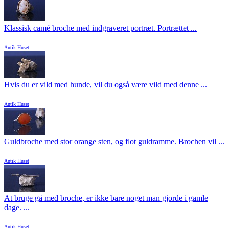
Klassisk camé broche med indgraveret portræt. Portrættet ...
Antik Huset
Hvis du er vild med hunde, vil du også være vild med denne ...
Antik Huset
Guldbroche med stor orange sten, og flot guldramme. Brochen vil ...
Antik Huset
At bruge gå med broche, er ikke bare noget man gjorde i gamle
dage. ...
Antik Huset