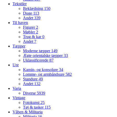
Tekstiler
Beklædning
150
Duge
113
Andet
339
Til haven
Figurer
2
Møbler
2
Trug & kar
0
Andet
7
Tæpper
Moderne tæpper
149
Ægte orientalske tæpper
33
Uklassificerede
87
Ure
Kamin- og konsolure
34
Lomme- og armbåndsure
582
Standure
49
Andet
132
Varia
Diverse
5939
Vintage
Fotokunst
25
Tøj & tasker
115
Våben & Militaria
Militaria
16