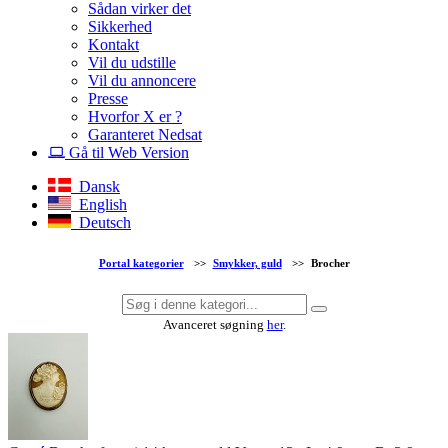
Sådan virker det
Sikkerhed
Kontakt
Vil du udstille
Vil du annoncere
Presse
Hvorfor X er ?
Garanteret Nedsat
Gå til Web Version
Dansk
English
Deutsch
Portal kategorier
>>
Smykker, guld
>>
Brocher
Avanceret søgning
her
.