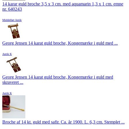
14 karar guld broche 3,5 x 3 cm. med aquamarin 1,3 x 1 cm. emne
nr. 640243
Middelfart Antik
Georg Jensen 14 karat guld broche, Kongemærke i guld med ...
Antik K
Georg Jensen 14 karat guld broche, Kongemærke i guld med
skraveret ...
Antik K
Broche af 14 kt. guld med safir. Ca. år 1900. L. 6,3 cm. Stemplet ...