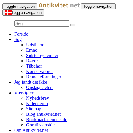
Toggle navigation
Toggle navigation
Toggle navigation
Forside
Søg
Udstillere
Emne
Sidste nye emner
Bøger
Tilbehør
Konservatorer
Brancheforeninger
Jeg fandt det ikke
Opslagstavlen
Værktøjer
Nyhedsbrev
Kalenderen
Sitemap
Blog.antikvitet.net
Bookmark denne side
Gør til startside
Om Antikvitet.net