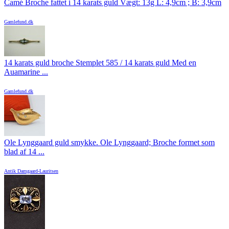
Camé Broche fattet i 14 karats guld Vægt: 13g L: 4,9cm ; B: 3,9cm
Gamlefund.dk
14 karats guld broche Stemplet 585 / 14 karats guld Med en
Auamarine ...
Gamlefund.dk
Ole Lynggaard guld smykke. Ole Lynggaard; Broche formet som
blad af 14 ...
Antik Damgaard-Lauritsen