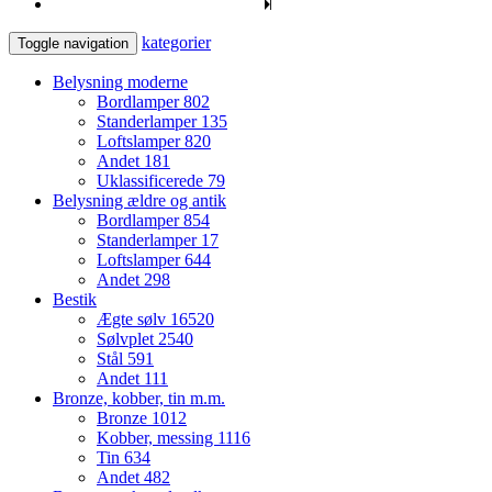
kategorier
Toggle navigation
Belysning moderne
Bordlamper
802
Standerlamper
135
Loftslamper
820
Andet
181
Uklassificerede
79
Belysning ældre og antik
Bordlamper
854
Standerlamper
17
Loftslamper
644
Andet
298
Bestik
Ægte sølv
16520
Sølvplet
2540
Stål
591
Andet
111
Bronze, kobber, tin m.m.
Bronze
1012
Kobber, messing
1116
Tin
634
Andet
482