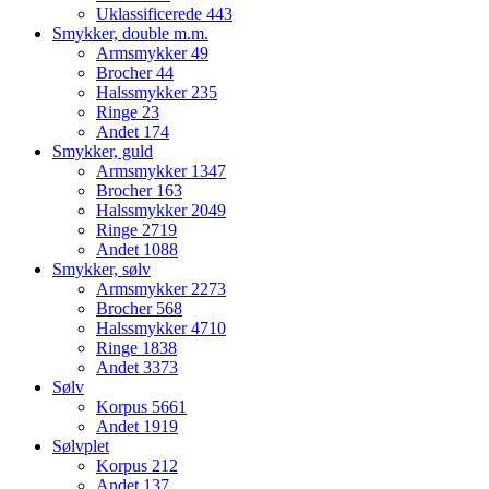
Uklassificerede
443
Smykker, double m.m.
Armsmykker
49
Brocher
44
Halssmykker
235
Ringe
23
Andet
174
Smykker, guld
Armsmykker
1347
Brocher
163
Halssmykker
2049
Ringe
2719
Andet
1088
Smykker, sølv
Armsmykker
2273
Brocher
568
Halssmykker
4710
Ringe
1838
Andet
3373
Sølv
Korpus
5661
Andet
1919
Sølvplet
Korpus
212
Andet
137