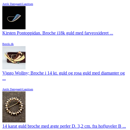
Antik Damgaard-Lauritsen
Kirsten Pontoppidan. Broche i18k guld med farveoxideret ...
Bestik.dk
Viggo Wollny; Broche i 14 kt. guld og rosa guld med diamanter og
...
Antik Damgaard-Lauritsen
14 karat guld broche med ægte perler D. 3,2 cm. fra hofjuveler B ...