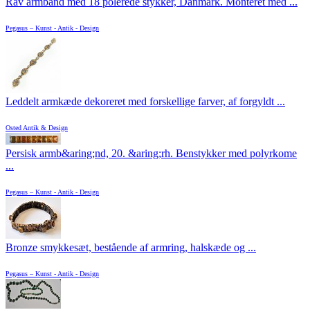
Rav armbånd med 18 polerede stykker, Danmark. Monteret med ...
Pegasus – Kunst - Antik - Design
Leddelt armkæde dekoreret med forskellige farver, af forgyldt ...
Osted Antik & Design
Persisk armb&aring;nd, 20. &aring;rh. Benstykker med polyrkome
...
Pegasus – Kunst - Antik - Design
Bronze smykkesæt, bestående af armring, halskæde og ...
Pegasus – Kunst - Antik - Design