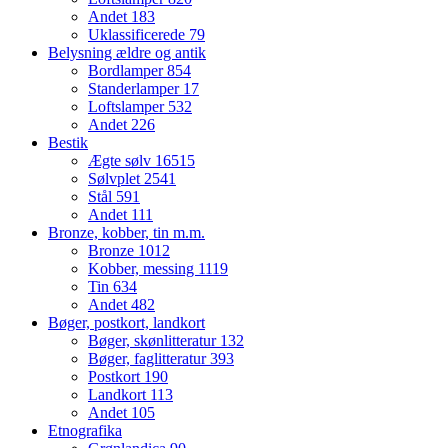
Andet
183
Uklassificerede
79
Belysning ældre og antik
Bordlamper
854
Standerlamper
17
Loftslamper
532
Andet
226
Bestik
Ægte sølv
16515
Sølvplet
2541
Stål
591
Andet
111
Bronze, kobber, tin m.m.
Bronze
1012
Kobber, messing
1119
Tin
634
Andet
482
Bøger, postkort, landkort
Bøger, skønlitteratur
132
Bøger, faglitteratur
393
Postkort
190
Landkort
113
Andet
105
Etnografika