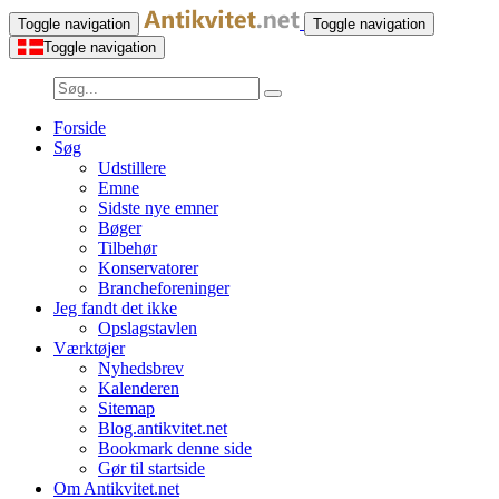
Toggle navigation
Toggle navigation
Toggle navigation
Forside
Søg
Udstillere
Emne
Sidste nye emner
Bøger
Tilbehør
Konservatorer
Brancheforeninger
Jeg fandt det ikke
Opslagstavlen
Værktøjer
Nyhedsbrev
Kalenderen
Sitemap
Blog.antikvitet.net
Bookmark denne side
Gør til startside
Om Antikvitet.net