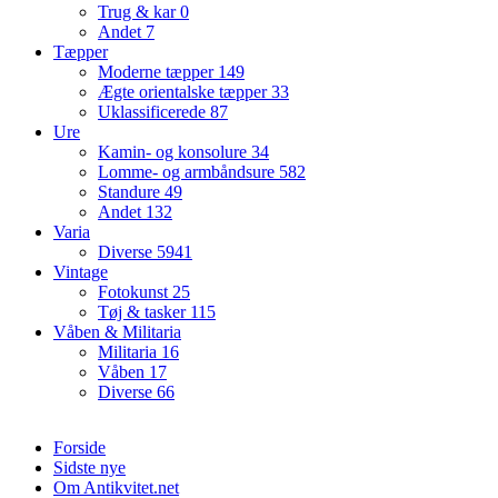
Trug & kar
0
Andet
7
Tæpper
Moderne tæpper
149
Ægte orientalske tæpper
33
Uklassificerede
87
Ure
Kamin- og konsolure
34
Lomme- og armbåndsure
582
Standure
49
Andet
132
Varia
Diverse
5941
Vintage
Fotokunst
25
Tøj & tasker
115
Våben & Militaria
Militaria
16
Våben
17
Diverse
66
Forside
Sidste nye
Om Antikvitet.net