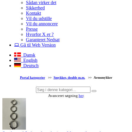
Sådan virker det
Sikkerhed
Kontakt
Vil du udstille
Vil du annoncere
Presse
Hvorfor X er ?
Garanteret Nedsat
Gå til Web Version
Dansk
English
Deutsch
Portal kategorier
>>
Smykker, double m.m.
>>
Armsmykker
Avanceret søgning
her
.