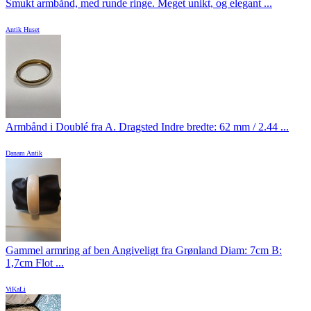
Smukt armbånd, med runde ringe. Meget unikt, og elegant ...
Antik Huset
Armbånd i Doublé fra A. Dragsted Indre bredte: 62 mm / 2.44 ...
Danam Antik
Gammel armring af ben Angiveligt fra Grønland Diam: 7cm B:
1,7cm Flot ...
ViKaLi