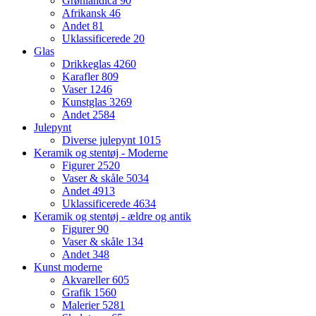
Grønlandica
90
Afrikansk
46
Andet
81
Uklassificerede
20
Glas
Drikkeglas
4260
Karafler
809
Vaser
1246
Kunstglas
3269
Andet
2584
Julepynt
Diverse julepynt
1015
Keramik og stentøj - Moderne
Figurer
2520
Vaser & skåle
5034
Andet
4913
Uklassificerede
4634
Keramik og stentøj - ældre og antik
Figurer
90
Vaser & skåle
134
Andet
348
Kunst moderne
Akvareller
605
Grafik
1560
Malerier
5281