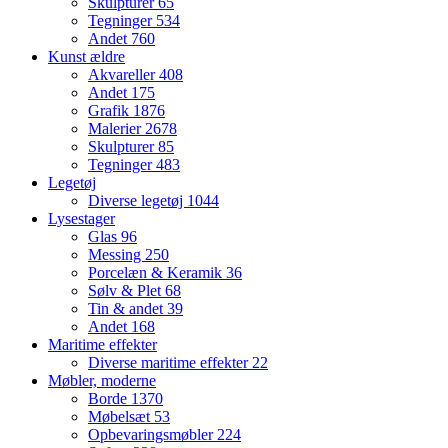
Skulpturer
65
Tegninger
534
Andet
760
Kunst ældre
Akvareller
408
Andet
175
Grafik
1876
Malerier
2678
Skulpturer
85
Tegninger
483
Legetøj
Diverse legetøj
1044
Lysestager
Glas
96
Messing
250
Porcelæn & Keramik
36
Sølv & Plet
68
Tin & andet
39
Andet
168
Maritime effekter
Diverse maritime effekter
22
Møbler, moderne
Borde
1370
Møbelsæt
53
Opbevaringsmøbler
224