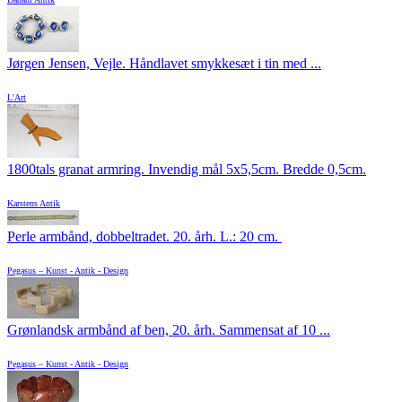
Jørgen Jensen, Vejle. Håndlavet smykkesæt i tin med ...
L'Art
1800tals granat armring. Invendig mål 5x5,5cm. Bredde 0,5cm.
Karstens Antik
Perle armbånd, dobbeltradet. 20. årh. L.: 20 cm.
Pegasus – Kunst - Antik - Design
Grønlandsk armbånd af ben, 20. årh. Sammensat af 10 ...
Pegasus – Kunst - Antik - Design