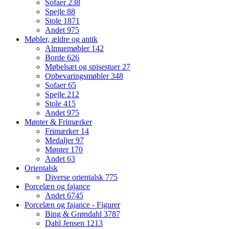
Sofaer
238
Spejle
88
Stole
1871
Andet
975
Møbler, ældre og antik
Almuemøbler
142
Borde
626
Møbelsæt og spisestuer
27
Opbevaringsmøbler
348
Sofaer
65
Spejle
212
Stole
415
Andet
975
Mønter & Frimærker
Frimærker
14
Medaljer
97
Mønter
170
Andet
63
Orientalsk
Diverse orientalsk
775
Porcelæn og fajance
Andet
6745
Porcelæn og fajance - Figurer
Bing & Grøndahl
3787
Dahl Jensen
1213