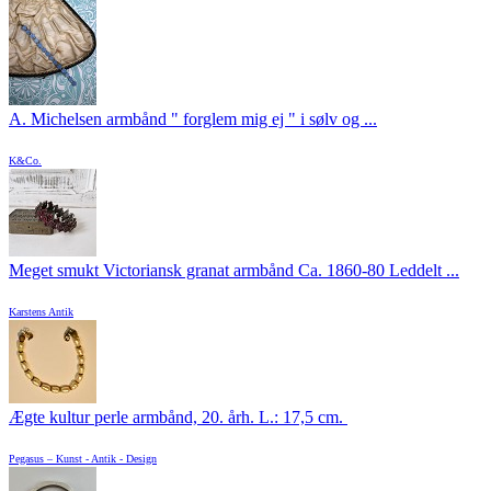
A. Michelsen armbånd " forglem mig ej " i sølv og ...
K&Co.
Meget smukt Victoriansk granat armbånd Ca. 1860-80 Leddelt ...
Karstens Antik
Ægte kultur perle armbånd, 20. årh. L.: 17,5 cm.
Pegasus – Kunst - Antik - Design