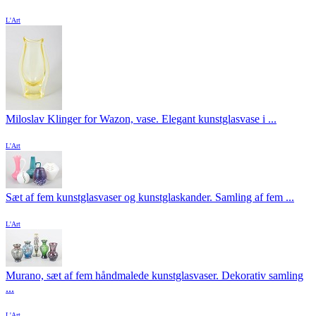
L'Art
Miloslav Klinger for Wazon, vase. Elegant kunstglasvase i ...
L'Art
Sæt af fem kunstglasvaser og kunstglaskander. Samling af fem ...
L'Art
Murano, sæt af fem håndmalede kunstglasvaser. Dekorativ samling
...
L'Art