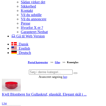
Sådan virker det
Sikkerhed
Kontakt
Vil du udstille
Vil du annoncere
Presse
Hvorfor X er ?
Garanteret Nedsat
Gå til Web Version
Dansk
English
Deutsch
Portal kategorier
>>
Glas
>>
Kunstglas
Avanceret søgning
her
.
Kjell Blomberg for Gullaskruf, glasskål. Elegant skål i ...
L'Art