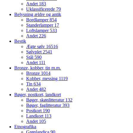
Andet
183
Uklassificerede
79
Belysning ældre og antik
Bordlamper
854
Standerlamper
17
Loftslamper
533
Andet
226
Bestik
Ægte sølv
16516
Sølvplet
2541
Stål
590
Andet
111
Bronze, kobber, tin m.m.
Bronze
1014
Kobber, messing
1119
Tin
634
Andet
482
Bøger, postkort, landkort
Bøger, skønlitteratur
132
Bøger, faglitteratur
393
Postkort
190
Landkort
113
Andet
105
Etnografika
Grønlandica
90