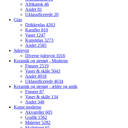
Afrikansk
46
Andet
81
Uklassificerede
20
Glas
Drikkeglas
4263
Karafler
810
Vaser
1247
Kunstglas
3273
Andet
2585
Julepynt
Diverse julepynt
1016
Keramik og stentøj - Moderne
Figurer
2519
Vaser & skåle
5043
Andet
4918
Uklassificerede
4634
Keramik og stentøj - ældre og antik
Figurer
87
Vaser & skåle
134
Andet
348
Kunst moderne
Akvareller
605
Grafik
1562
Malerier
5282
Skulpturer
65