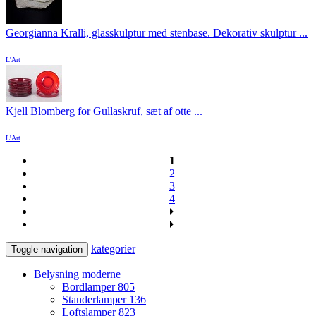
Georgianna Kralli, glasskulptur med stenbase. Dekorativ skulptur ...
L'Art
Kjell Blomberg for Gullaskruf, sæt af otte ...
L'Art
1
2
3
4
kategorier
Toggle navigation
Belysning moderne
Bordlamper
805
Standerlamper
136
Loftslamper
823