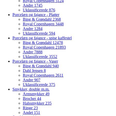
Royal Copenhagen
5124
Andre
1745
Uklassificerede
876
Porcelæn og fajance - Platter
Bing & Grøndahl
2368
Royal Copenhagen
3448
Andre
1284
Uklassificerede
594
Porcelæn og fajance - spise kaffestel
Bing & Grøndahl
12478
Royal Copenhagen
21893
Andre
7888
Uklassificerede
3552
Porcelæn og fajance - Vaser
Bing & Grøndahl
940
Dahl Jensen
8
Royal Copenhagen
2611
Andre
907
Uklassificerede
375
Smykker, double m.m.
Armsmykker
49
Brocher
44
Halssmykker
235
Ringe
23
Andet
151