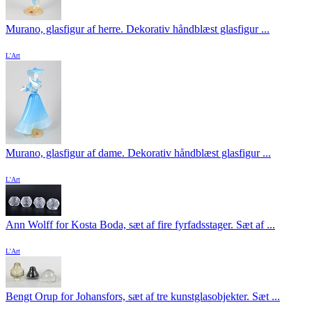
Murano, glasfigur af herre. Dekorativ håndblæst glasfigur ...
L'Art
Murano, glasfigur af dame. Dekorativ håndblæst glasfigur ...
L'Art
Ann Wolff for Kosta Boda, sæt af fire fyrfadsstager. Sæt af ...
L'Art
Bengt Orup for Johansfors, sæt af tre kunstglasobjekter. Sæt ...