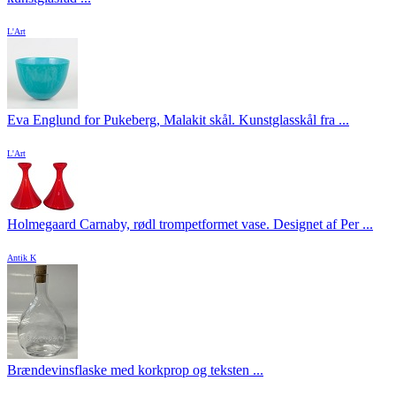
L'Art
Eva Englund for Pukeberg, Malakit skål. Kunstglasskål fra ...
L'Art
Holmegaard Carnaby, rødl trompetformet vase. Designet af Per ...
Antik K
Brændevinsflaske med korkprop og teksten ...