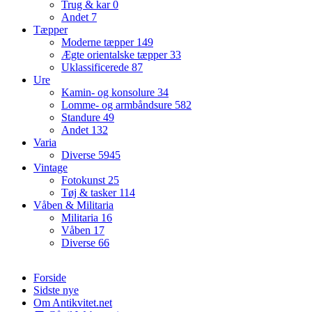
Trug & kar
0
Andet
7
Tæpper
Moderne tæpper
149
Ægte orientalske tæpper
33
Uklassificerede
87
Ure
Kamin- og konsolure
34
Lomme- og armbåndsure
582
Standure
49
Andet
132
Varia
Diverse
5945
Vintage
Fotokunst
25
Tøj & tasker
114
Våben & Militaria
Militaria
16
Våben
17
Diverse
66
Forside
Sidste nye
Om Antikvitet.net