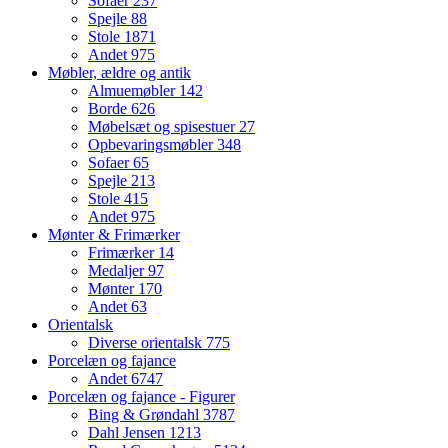
Sofaer
237
Spejle
88
Stole
1871
Andet
975
Møbler, ældre og antik
Almuemøbler
142
Borde
626
Møbelsæt og spisestuer
27
Opbevaringsmøbler
348
Sofaer
65
Spejle
213
Stole
415
Andet
975
Mønter & Frimærker
Frimærker
14
Medaljer
97
Mønter
170
Andet
63
Orientalsk
Diverse orientalsk
775
Porcelæn og fajance
Andet
6747
Porcelæn og fajance - Figurer
Bing & Grøndahl
3787
Dahl Jensen
1213