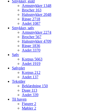
Smykker, guld
Armsmykker
1348
Brocher
163
Halssmykker
2048
Ringe
2718
Andet
1087
Smykker, sølv
Armsmykker
2274
Brocher
567
Halssmykker
4709
Ringe
1836
Andet
3370
Sølv
Korpus
5663
Andet
1919
Sølvplet
Korpus
212
Andet
137
Tekstiler
Beklædning
150
Duge
113
Andet
339
Til haven
Figurer
2
Møbler
2