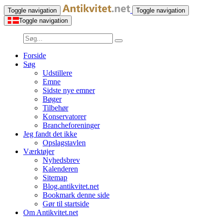
Toggle navigation
Toggle navigation
Toggle navigation
Forside
Søg
Udstillere
Emne
Sidste nye emner
Bøger
Tilbehør
Konservatorer
Brancheforeninger
Jeg fandt det ikke
Opslagstavlen
Værktøjer
Nyhedsbrev
Kalenderen
Sitemap
Blog.antikvitet.net
Bookmark denne side
Gør til startside
Om Antikvitet.net