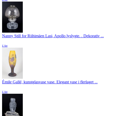
Nanny Still for Riihimäen Lasi, Apollo lyslygte. . Dekorativ ...
L'Art
Émile Gallé, kunstglasvase vase. Elegant vase i flerlaget ...
L'Art