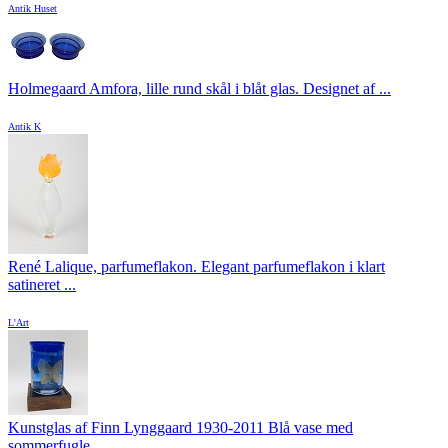
Antik Huset
Holmegaard Amfora, lille rund skål i blåt glas. Designet af ...
Antik K
René Lalique, parfumeflakon. Elegant parfumeflakon i klart
satineret ...
L'Art
Kunstglas af Finn Lynggaard 1930-2011 Blå vase med
sommerfugle, ...