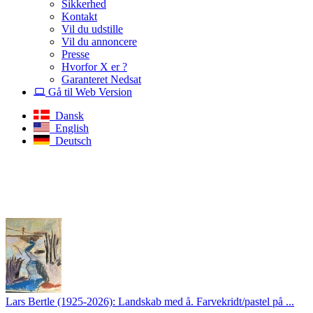
Sikkerhed
Kontakt
Vil du udstille
Vil du annoncere
Presse
Hvorfor X er ?
Garanteret Nedsat
Gå til Web Version
Dansk
English
Deutsch
Lars Bertle (1925-2026): Landskab med å. Farvekridt/pastel på ...