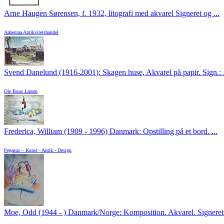
Arne Haugen Sørensen, f. 1932, litografi med akvarel Signeret og ...
Aabenraa Antikvitetshandel
Svend Danelund (1916-2001): Skagen huse, Akvarel på papir. Sign.: .
Ole Buus Larsen
Frederica, William (1909 - 1996) Danmark: Opstilling på et bord. ...
Pegasus – Kunst - Antik - Design
Moe, Odd (1944 - ) Danmark/Norge: Komposition. Akvarel. Signeret: