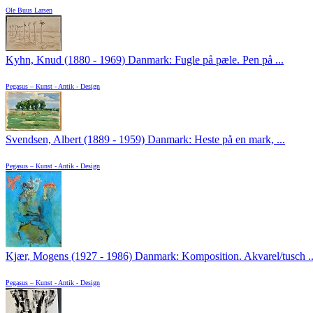
Ole Buus Larsen
Kyhn, Knud (1880 - 1969) Danmark: Fugle på pæle. Pen på ...
Pegasus – Kunst - Antik - Design
Svendsen, Albert (1889 - 1959) Danmark: Heste på en mark, ...
Pegasus – Kunst - Antik - Design
Kjær, Mogens (1927 - 1986) Danmark: Komposition. Akvarel/tusch ..
Pegasus – Kunst - Antik - Design