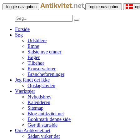
Toggle navigation
Toggle navigation
Tog
Forside
Søg
Udstillere
Emne
Sidste nye emner
Bøger
Tilbehør
Konservatorer
Brancheforeninger
Jeg fandt det ikke
Opslagstavlen
Værktøjer
Nyhedsbrev
Kalenderen
Sitemap
Blog.antikvitet.net
Bookmark denne side
Gør til startside
Om Antikvitet.net
Sådan virker det