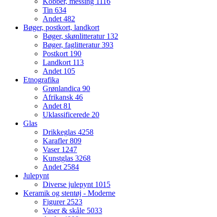
Kobber, messing
1116
Tin
634
Andet
482
Bøger, postkort, landkort
Bøger, skønlitteratur
132
Bøger, faglitteratur
393
Postkort
190
Landkort
113
Andet
105
Etnografika
Grønlandica
90
Afrikansk
46
Andet
81
Uklassificerede
20
Glas
Drikkeglas
4258
Karafler
809
Vaser
1247
Kunstglas
3268
Andet
2584
Julepynt
Diverse julepynt
1015
Keramik og stentøj - Moderne
Figurer
2523
Vaser & skåle
5033