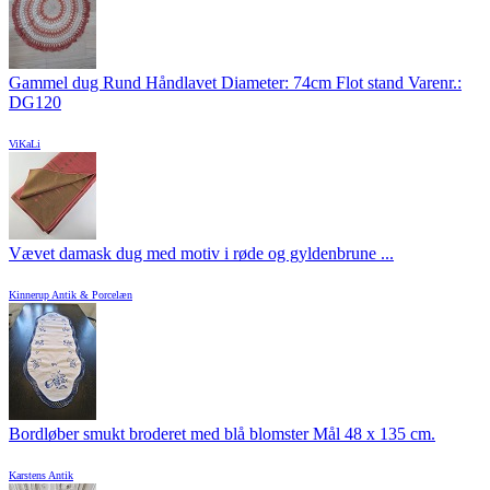
Gammel dug Rund Håndlavet Diameter: 74cm Flot stand Varenr.:
DG120
ViKaLi
Vævet damask dug med motiv i røde og gyldenbrune ...
Kinnerup Antik & Porcelæn
Bordløber smukt broderet med blå blomster Mål 48 x 135 cm.
Karstens Antik