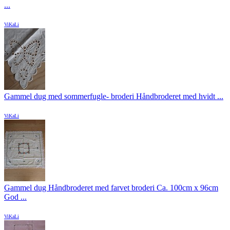
...
ViKaLi
Gammel dug med sommerfugle- broderi Håndbroderet med hvidt ...
ViKaLi
Gammel dug Håndbroderet med farvet broderi Ca. 100cm x 96cm
God ...
ViKaLi