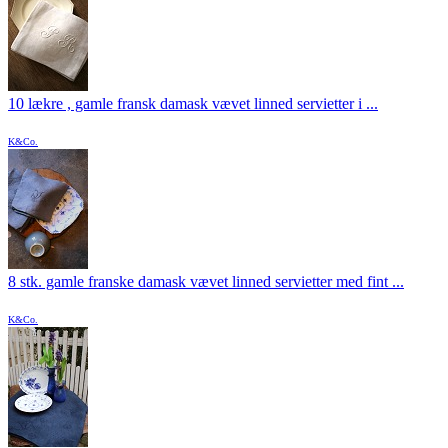
10 lækre , gamle fransk damask vævet linned servietter i ...
K&Co.
8 stk. gamle franske damask vævet linned servietter med fint ...
K&Co.