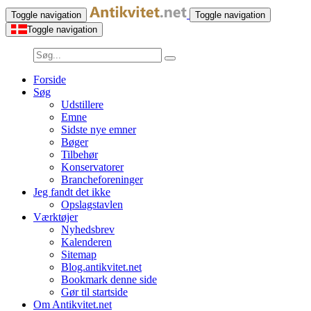
Toggle navigation
Toggle navigation
Toggle navigation
Forside
Søg
Udstillere
Emne
Sidste nye emner
Bøger
Tilbehør
Konservatorer
Brancheforeninger
Jeg fandt det ikke
Opslagstavlen
Værktøjer
Nyhedsbrev
Kalenderen
Sitemap
Blog.antikvitet.net
Bookmark denne side
Gør til startside
Om Antikvitet.net