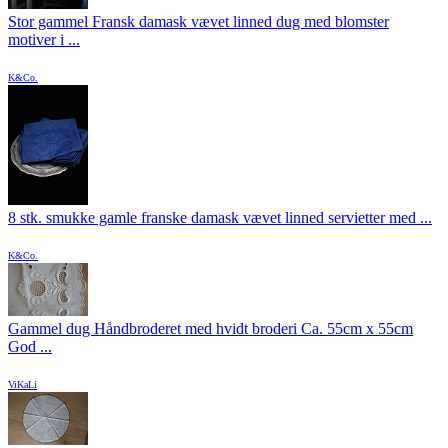
Stor gammel Fransk damask vævet linned dug med blomster
motiver i ...
K&Co.
8 stk. smukke gamle franske damask vævet linned servietter med ...
K&Co.
Gammel dug Håndbroderet med hvidt broderi Ca. 55cm x 55cm
God ...
ViKaLi