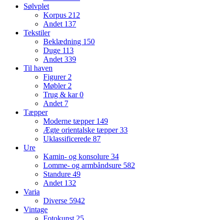
Sølvplet
Korpus
212
Andet
137
Tekstiler
Beklædning
150
Duge
113
Andet
339
Til haven
Figurer
2
Møbler
2
Trug & kar
0
Andet
7
Tæpper
Moderne tæpper
149
Ægte orientalske tæpper
33
Uklassificerede
87
Ure
Kamin- og konsolure
34
Lomme- og armbåndsure
582
Standure
49
Andet
132
Varia
Diverse
5942
Vintage
Fotokunst
25