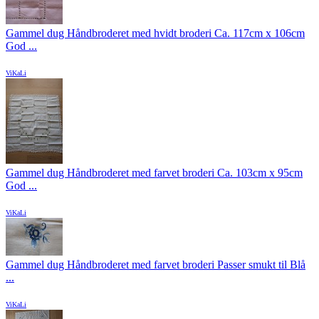
Gammel dug Håndbroderet med hvidt broderi Ca. 117cm x 106cm
God ...
ViKaLi
Gammel dug Håndbroderet med farvet broderi Ca. 103cm x 95cm
God ...
ViKaLi
Gammel dug Håndbroderet med farvet broderi Passer smukt til Blå
...
ViKaLi