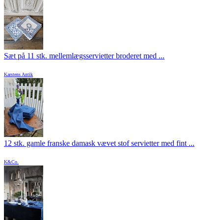
Sæt på 11 stk. mellemlægsservietter broderet med ...
Karstens Antik
12 stk. gamle franske damask vævet stof servietter med fint ...
K&Co.