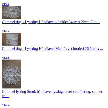
ViKaLi
Gammel dug - Lysedug Håndlavet - hæklet 34cm x 22cm Flot ...
ViKaLi
Gammel dug - Lysedug Håndlavet Med farvet broderi 26,5cm x ...
ViKaLi
Gammel lysdug Smuk håndlavet lysdug, lavet ved filering, som er
en ...
ViKaLi