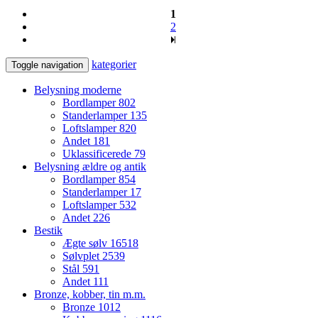
1
2
kategorier
Toggle navigation
Belysning moderne
Bordlamper
802
Standerlamper
135
Loftslamper
820
Andet
181
Uklassificerede
79
Belysning ældre og antik
Bordlamper
854
Standerlamper
17
Loftslamper
532
Andet
226
Bestik
Ægte sølv
16518
Sølvplet
2539
Stål
591
Andet
111
Bronze, kobber, tin m.m.
Bronze
1012