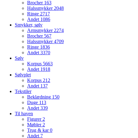
Brocher
163
Halssmykker
2048
Ringe
2717
Andet
1086
Smykker, sølv
Armsmykker
2274
Brocher
567
Halssmykker
4709
Ringe
1836
Andet
3370
Sølv
Korpus
5663
Andet
1918
Sølvplet
Korpus
212
Andet
137
Tekstiler
Beklædning
150
Duge
113
Andet
339
Til haven
Figurer
2
Møbler
2
Trug & kar
0
Andet
7