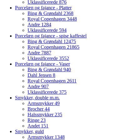
Uklassificerede
876
Porcelæn og fajance - Platter
Bing & Grøndahl
2368
Royal Copenhagen
3448
Andre
1284
Uklassificerede
594
Porcelæn og fajance - spise kaffestel
Bing & Grøndahl
12475
Royal Copenhagen
21865
Andre
7887
Uklassificerede
3552
Porcelæn og fajance - Vaser
Bing & Grøndahl
940
Dahl Jensen
8
Royal Copenhagen
2611
Andre
907
Uklassificerede
375
Smykker, double m.m.
Armsmykker
49
Brocher
44
Halssmykker
235
Ringe
23
Andet
151
Smykker, guld
Armsmykker
1348