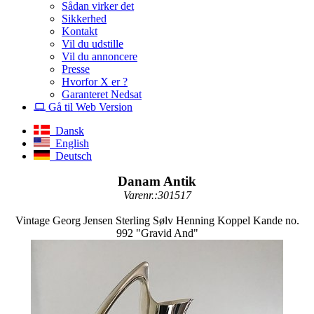
Sådan virker det
Sikkerhed
Kontakt
Vil du udstille
Vil du annoncere
Presse
Hvorfor X er ?
Garanteret Nedsat
Gå til Web Version
Dansk
English
Deutsch
Danam Antik
Varenr.:301517
Vintage Georg Jensen Sterling Sølv Henning Koppel Kande no.
992 "Gravid And"