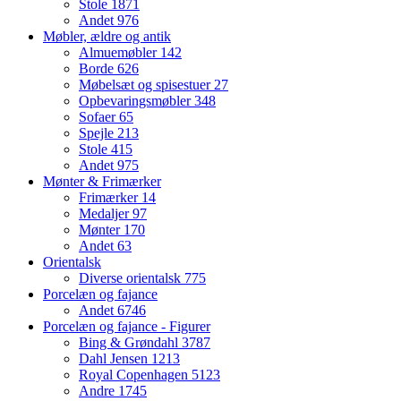
Stole
1871
Andet
976
Møbler, ældre og antik
Almuemøbler
142
Borde
626
Møbelsæt og spisestuer
27
Opbevaringsmøbler
348
Sofaer
65
Spejle
213
Stole
415
Andet
975
Mønter & Frimærker
Frimærker
14
Medaljer
97
Mønter
170
Andet
63
Orientalsk
Diverse orientalsk
775
Porcelæn og fajance
Andet
6746
Porcelæn og fajance - Figurer
Bing & Grøndahl
3787
Dahl Jensen
1213
Royal Copenhagen
5123
Andre
1745