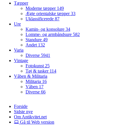
Tæpper
Moderne tæpper
149
Ægte orientalske tæpper
33
Uklassificerede
87
Ure
Kamin- og konsolure
34
Lomme- og armbåndsure
582
Standure
49
Andet
132
Varia
Diverse
5941
Vintage
Fotokunst
25
Tøj & tasker
114
Våben & Militaria
Militaria
16
Våben
17
Diverse
66
Forside
Sidste nye
Om Antikvitet.net
Gå til Web version