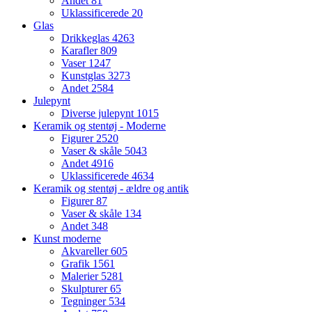
Andet
81
Uklassificerede
20
Glas
Drikkeglas
4263
Karafler
809
Vaser
1247
Kunstglas
3273
Andet
2584
Julepynt
Diverse julepynt
1015
Keramik og stentøj - Moderne
Figurer
2520
Vaser & skåle
5043
Andet
4916
Uklassificerede
4634
Keramik og stentøj - ældre og antik
Figurer
87
Vaser & skåle
134
Andet
348
Kunst moderne
Akvareller
605
Grafik
1561
Malerier
5281
Skulpturer
65
Tegninger
534