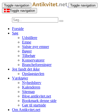
Toggle navigation
Toggle navigation
Toggle navigation
Forside
Søg
Udstillere
Emne
Sidste nye emner
Bøger
Tilbehør
Konservatorer
Brancheforeninger
Jeg fandt det ikke
Opslagstavlen
Værktøjer
Nyhedsbrev
Kalenderen
Sitemap
Blog.antikvitet.net
Bookmark denne side
Gør til startside
Om Antikvitet.net