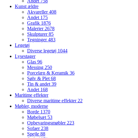
Andet
758
Kunst ældre
Akvareller
408
Andet
175
Grafik
1876
Malerier
2678
Skulpturer
85
Tegninger
483
Legetøj
Diverse legetøj
1044
Lysestager
Glas
96
Messing
250
Porcelæn & Keramik
36
Sølv & Plet
68
Tin & andet
39
Andet
168
Maritime effekter
Diverse maritime effekter
22
Møbler, moderne
Borde
1370
Møbelsæt
53
Opbevaringsmøbler
223
Sofaer
238
Spejle
88