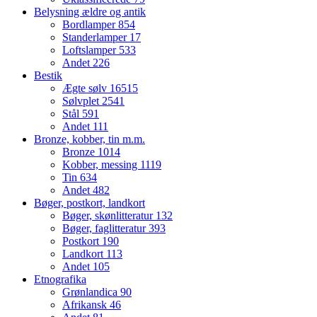
Belysning ældre og antik
Bordlamper
854
Standerlamper
17
Loftslamper
533
Andet
226
Bestik
Ægte sølv
16515
Sølvplet
2541
Stål
591
Andet
111
Bronze, kobber, tin m.m.
Bronze
1014
Kobber, messing
1119
Tin
634
Andet
482
Bøger, postkort, landkort
Bøger, skønlitteratur
132
Bøger, faglitteratur
393
Postkort
190
Landkort
113
Andet
105
Etnografika
Grønlandica
90
Afrikansk
46