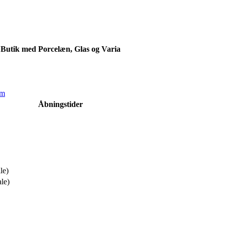
Butik med Porcelæn, Glas og Varia
om
Åbningstider
le)
ale)