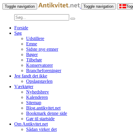
Toggle navigation
Toggle navigation
Tog
Forside
Søg
Udstillere
Emne
Sidste nye emner
Bøger
Tilbehør
Konservatorer
Brancheforeninger
Jeg fandt det ikke
Opslagstavlen
Værktøjer
Nyhedsbrev
Kalenderen
Sitemap
Blog.antikvitet.net
Bookmark denne side
Gør til startside
Om Antikvitet.net
Sådan virker det