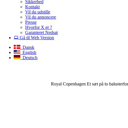
Sikkerhed
Kontakt
Vil du udstille
Vil du annoncere
Presse
Hvorfor X er ?
Garanteret Nedsat
Gå til Web Version
Dansk
English
Deutsch
Royal Copenhagen Et sæt på to balusterfo