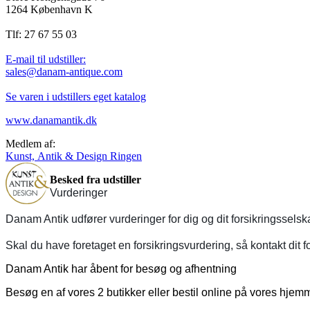
1264 København K
Tlf: 27 67 55 03
E-mail til udstiller:
sales@danam-antique.com
Se varen i udstillers eget katalog
www.danamantik.dk
Medlem af:
Kunst, Antik & Design Ringen
Besked fra udstiller
Vurderinger
Danam Antik udfører vurderinger for dig og dit forsikringssels
Skal du have foretaget en forsikringsvurdering, så kontakt dit f
Danam Antik har åbent for besøg og afhentning
Besøg en af vores 2 butikker eller bestil online på vores hje