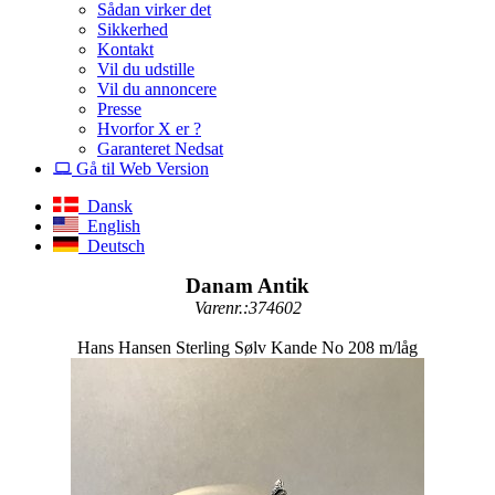
Sådan virker det
Sikkerhed
Kontakt
Vil du udstille
Vil du annoncere
Presse
Hvorfor X er ?
Garanteret Nedsat
Gå til Web Version
Dansk
English
Deutsch
Danam Antik
Varenr.:374602
Hans Hansen Sterling Sølv Kande No 208 m/låg