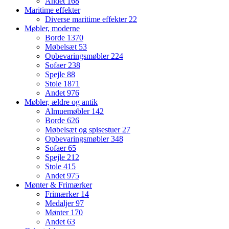
Andet
168
Maritime effekter
Diverse maritime effekter
22
Møbler, moderne
Borde
1370
Møbelsæt
53
Opbevaringsmøbler
224
Sofaer
238
Spejle
88
Stole
1871
Andet
976
Møbler, ældre og antik
Almuemøbler
142
Borde
626
Møbelsæt og spisestuer
27
Opbevaringsmøbler
348
Sofaer
65
Spejle
212
Stole
415
Andet
975
Mønter & Frimærker
Frimærker
14
Medaljer
97
Mønter
170
Andet
63