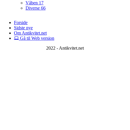
Våben
17
Diverse
66
Forside
Sidste nye
Om Antikvitet.net
Gå til Web version
2022 - Antikvitet.net