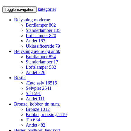
kategorier
Toggle navigation
Belysning moderne
Bordlamper
802
Standerlamper
135
Loftslamper
820
Andet
183
Uklassificerede
79
Belysning ældre og antik
Bordlamper
854
Standerlamper
17
Loftslamper
532
Andet
226
Bestik
Ægte sølv
16515
Sølvplet
2541
Stål
591
Andet
111
Bronze, kobber, tin m.m.
Bronze
1012
Kobber, messing
1119
Tin
634
Andet
482
Bøger, postkort, landkort