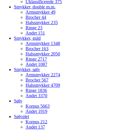
Uklassificerede
375
Smykker, double m.m.
Armsmykker
49
Brocher
44
Halssmykker
235
Ringe
23
Andet
151
Smykker, guld
Armsmykker
1348
Brocher
163
Halssmykker
2050
Ringe
2717
Andet
1087
Smykker, sølv
Armsmykker
2274
Brocher
567
Halssmykker
4709
Ringe
1836
Andet
3370
Sølv
Korpus
5663
Andet
1919
Sølvplet
Korpus
212
Andet
137