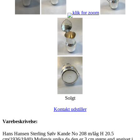
Solgt
Kontakt udstiller
Varebeskrivelse:
Hans Hansen Sterling Sølv Kande No 208 m/låg H 20.5
cm(1936/1940) Muligvis unika da den er 3 cm større end angivet i