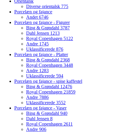
Orientalsk
Diverse orientalsk
775
Porcelæn og fajance
Andet
6746
Porcelæn og fajance - Figurer
Bing & Grøndahl
3787
Dahl Jensen
1213
Royal Copenhagen
5122
Andre
1745
Uklassificerede
876
Porcelæn og fajance - Platter
Bing & Grøndahl
2368
Royal Copenhagen
3448
Andre
1283
Uklassificerede
594
Porcelæn og fajance - spise kaffestel
Bing & Grøndahl
12476
Royal Copenhagen
21859
Andre
7886
Uklassificerede
3552
Porcelæn og fajance - Vaser
Bing & Grøndahl
940
Dahl Jensen
8
Royal Copenhagen
2611
Andre
906