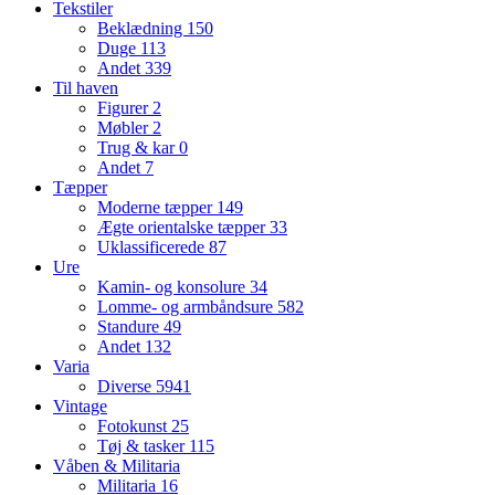
Tekstiler
Beklædning
150
Duge
113
Andet
339
Til haven
Figurer
2
Møbler
2
Trug & kar
0
Andet
7
Tæpper
Moderne tæpper
149
Ægte orientalske tæpper
33
Uklassificerede
87
Ure
Kamin- og konsolure
34
Lomme- og armbåndsure
582
Standure
49
Andet
132
Varia
Diverse
5941
Vintage
Fotokunst
25
Tøj & tasker
115
Våben & Militaria
Militaria
16