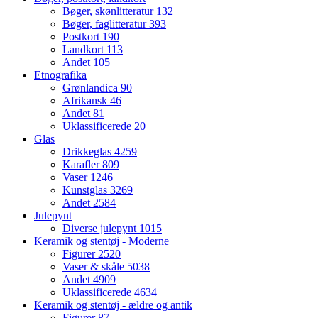
Bøger, skønlitteratur
132
Bøger, faglitteratur
393
Postkort
190
Landkort
113
Andet
105
Etnografika
Grønlandica
90
Afrikansk
46
Andet
81
Uklassificerede
20
Glas
Drikkeglas
4259
Karafler
809
Vaser
1246
Kunstglas
3269
Andet
2584
Julepynt
Diverse julepynt
1015
Keramik og stentøj - Moderne
Figurer
2520
Vaser & skåle
5038
Andet
4909
Uklassificerede
4634
Keramik og stentøj - ældre og antik
Figurer
87