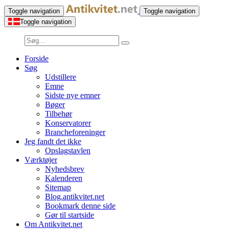
Toggle navigation
Toggle navigation
Toggle navigation
Forside
Søg
Udstillere
Emne
Sidste nye emner
Bøger
Tilbehør
Konservatorer
Brancheforeninger
Jeg fandt det ikke
Opslagstavlen
Værktøjer
Nyhedsbrev
Kalenderen
Sitemap
Blog.antikvitet.net
Bookmark denne side
Gør til startside
Om Antikvitet.net