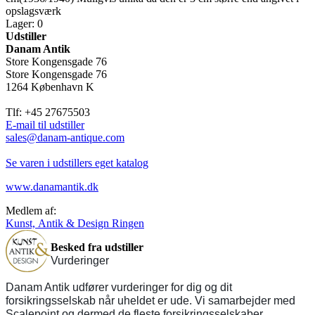
opslagsværk
Lager: 0
Udstiller
Danam Antik
Store Kongensgade 76
Store Kongensgade 76
1264 København K
Tlf: +45 27675503
E-mail til udstiller
sales@danam-antique.com
Se varen i udstillers eget katalog
www.danamantik.dk
Medlem af:
Kunst, Antik & Design Ringen
Besked fra udstiller
Vurderinger
Danam Antik udfører vurderinger for dig og dit
forsikringsselskab når uheldet er ude. Vi samarbejder med
Scalepoint og dermed de fleste forsikringsselskaber.