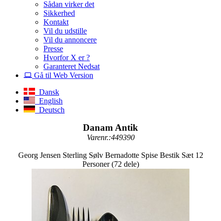
Sådan virker det
Sikkerhed
Kontakt
Vil du udstille
Vil du annoncere
Presse
Hvorfor X er ?
Garanteret Nedsat
Gå til Web Version
Dansk
English
Deutsch
Danam Antik
Varenr.:449390
Georg Jensen Sterling Sølv Bernadotte Spise Bestik Sæt 12
Personer (72 dele)