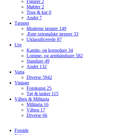
Figurer
2
Møbler
2
Trug & kar
0
Andet
7
Tæpper
Moderne tæpper
149
Ægte orientalske tæpper
33
Uklassificerede
87
Ure
Kamin- og konsolure
34
Lomme- og armbåndsure
582
Standure
49
Andet
132
Varia
Diverse
5942
Vintage
Fotokunst
25
Tøj & tasker
115
Våben & Militaria
Militaria
16
Våben
17
Diverse
66
Forside