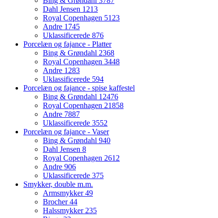
Bing & Grøndahl
3787
Dahl Jensen
1213
Royal Copenhagen
5123
Andre
1745
Uklassificerede
876
Porcelæn og fajance - Platter
Bing & Grøndahl
2368
Royal Copenhagen
3448
Andre
1283
Uklassificerede
594
Porcelæn og fajance - spise kaffestel
Bing & Grøndahl
12476
Royal Copenhagen
21858
Andre
7887
Uklassificerede
3552
Porcelæn og fajance - Vaser
Bing & Grøndahl
940
Dahl Jensen
8
Royal Copenhagen
2612
Andre
906
Uklassificerede
375
Smykker, double m.m.
Armsmykker
49
Brocher
44
Halssmykker
235