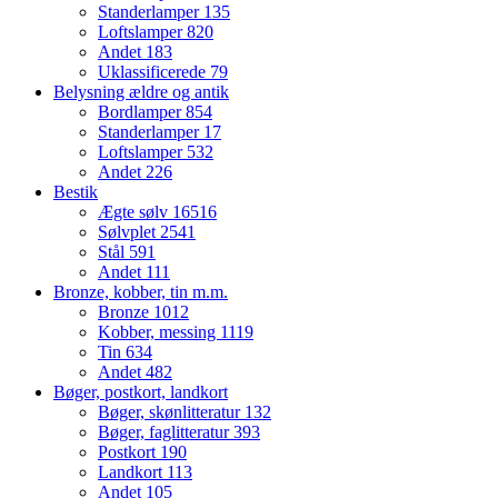
Standerlamper
135
Loftslamper
820
Andet
183
Uklassificerede
79
Belysning ældre og antik
Bordlamper
854
Standerlamper
17
Loftslamper
532
Andet
226
Bestik
Ægte sølv
16516
Sølvplet
2541
Stål
591
Andet
111
Bronze, kobber, tin m.m.
Bronze
1012
Kobber, messing
1119
Tin
634
Andet
482
Bøger, postkort, landkort
Bøger, skønlitteratur
132
Bøger, faglitteratur
393
Postkort
190
Landkort
113
Andet
105