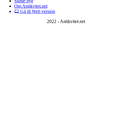
Sidste nye
Om Antikvitet.net
Gå til Web version
2022 - Antikvitet.net