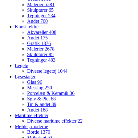
Malerier
5281
Skulpturer
65
Tegninger
534
Andet
760
Kunst ældre
Akvareller
408
Andet
175
Grafik
1876
Malerier
2678
Skulpturer
85
Tegninger
483
Legetøj
Diverse legetøj
1044
Lysestager
Glas
96
Messing
250
Porcelæn & Keramik
36
Sølv & Plet
68
Tin & andet
39
Andet
168
Maritime effekter
Diverse maritime effekter
22
Møbler, moderne
Borde
1370
Møbelsæt
53