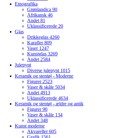
Etnografika
Grønlandica
90
Afrikansk
46
Andet
81
Uklassificerede
20
Glas
Drikkeglas
4260
Karafler
809
Vaser
1247
Kunstglas
3269
Andet
2584
Julepynt
Diverse julepynt
1015
Keramik og stentøj - Moderne
Figurer
2523
Vaser & skåle
5034
Andet
4913
Uklassificerede
4634
Keramik og stentøj - ældre og antik
Figurer
90
Vaser & skåle
134
Andet
348
Kunst moderne
Akvareller
605
Grafik
1561