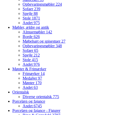
Opbevaringsmøbler
224
Sofaer
239
Spejle
88
Stole
1871
Andet
975
Møbler, ældre og antik
Almuemøbler
142
Borde
626
Møbelsæt og spisestuer
27
Opbevaringsmøbler
348
Sofaer
65
Spejle
212
Stole
415
Andet
976
Mønter & Frimærker
Frimærker
14
Medaljer
97
Mønter
170
Andet
63
Orientalsk
Diverse orientalsk
775
Porcelæn og fajance
Andet
6745
Porcelæn og fajance - Figurer