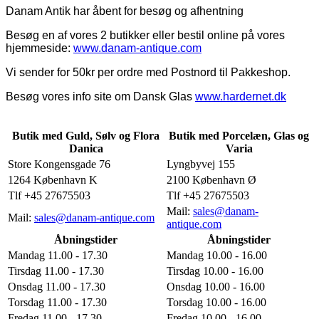
Danam Antik har åbent for besøg og afhentning
Besøg en af vores 2 butikker eller bestil online på vores
hjemmeside:
www.danam-antique.com
Vi sender for 50kr per ordre med Postnord til Pakkeshop.
Besøg vores info site om Dansk Glas
www.hardernet.dk
Butik med Guld, Sølv og Flora
Butik med Porcelæn, Glas og
Danica
Varia
Store Kongensgade 76
Lyngbyvej 155
1264 København K
2100 København Ø
Tlf +45 27675503
Tlf +45 27675503
Mail:
sales@danam-
Mail:
sales@danam-antique.com
antique.com
Åbningstider
Åbningstider
Mandag 11.00 - 17.30
Mandag 10.00 - 16.00
Tirsdag 11.00 - 17.30
Tirsdag 10.00 - 16.00
Onsdag 11.00 - 17.30
Onsdag 10.00 - 16.00
Torsdag 11.00 - 17.30
Torsdag 10.00 - 16.00
Fredag 11.00 - 17.30
Fredag 10.00 - 16.00