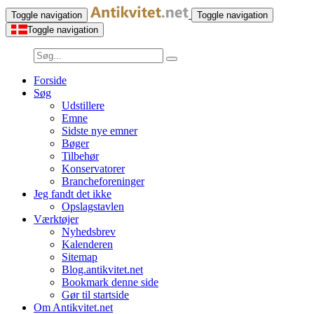
Toggle navigation
Toggle navigation
Toggle navigation
Forside
Søg
Udstillere
Emne
Sidste nye emner
Bøger
Tilbehør
Konservatorer
Brancheforeninger
Jeg fandt det ikke
Opslagstavlen
Værktøjer
Nyhedsbrev
Kalenderen
Sitemap
Blog.antikvitet.net
Bookmark denne side
Gør til startside
Om Antikvitet.net