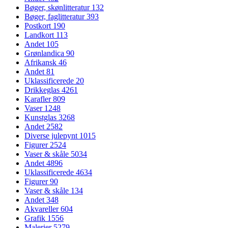
Bøger, skønlitteratur
132
Bøger, faglitteratur
393
Postkort
190
Landkort
113
Andet
105
Grønlandica
90
Afrikansk
46
Andet
81
Uklassificerede
20
Drikkeglas
4261
Karafler
809
Vaser
1248
Kunstglas
3268
Andet
2582
Diverse julepynt
1015
Figurer
2524
Vaser & skåle
5034
Andet
4896
Uklassificerede
4634
Figurer
90
Vaser & skåle
134
Andet
348
Akvareller
604
Grafik
1556
Malerier
5279