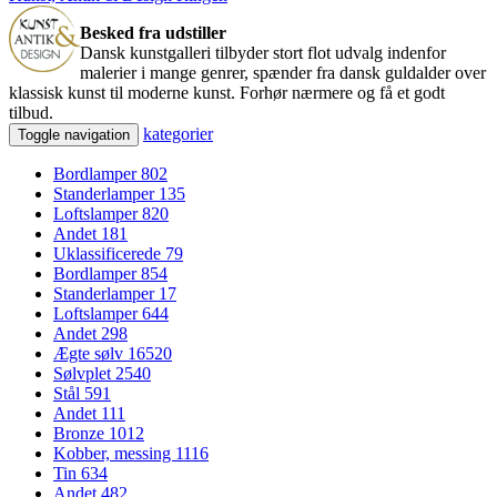
Besked fra udstiller
Dansk kunstgalleri tilbyder stort flot udvalg indenfor
malerier i mange genrer, spænder fra dansk guldalder over
klassisk kunst til moderne kunst. Forhør nærmere og få et godt
tilbud.
kategorier
Toggle navigation
Bordlamper
802
Standerlamper
135
Loftslamper
820
Andet
181
Uklassificerede
79
Bordlamper
854
Standerlamper
17
Loftslamper
644
Andet
298
Ægte sølv
16520
Sølvplet
2540
Stål
591
Andet
111
Bronze
1012
Kobber, messing
1116
Tin
634
Andet
482