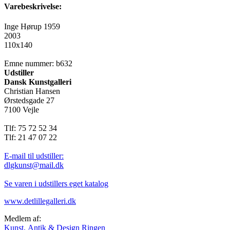
Varebeskrivelse:
Inge Hørup 1959
2003
110x140
Emne nummer: b632
Udstiller
Dansk Kunstgalleri
Christian Hansen
Ørstedsgade 27
7100 Vejle
Tlf: 75 72 52 34
Tlf: 21 47 07 22
E-mail til udstiller:
dlgkunst@mail.dk
Se varen i udstillers eget katalog
www.detlillegalleri.dk
Medlem af:
Kunst, Antik & Design Ringen