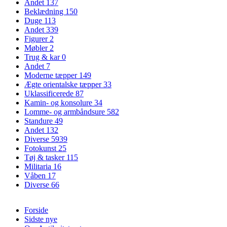
Andet
137
Beklædning
150
Duge
113
Andet
339
Figurer
2
Møbler
2
Trug & kar
0
Andet
7
Moderne tæpper
149
Ægte orientalske tæpper
33
Uklassificerede
87
Kamin- og konsolure
34
Lomme- og armbåndsure
582
Standure
49
Andet
132
Diverse
5939
Fotokunst
25
Tøj & tasker
115
Militaria
16
Våben
17
Diverse
66
Forside
Sidste nye