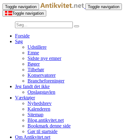
Toggle navigation
Toggle navigation
Toggle navigation
Forside
Søg
Udstillere
Emne
Sidste nye emner
Bøger
Tilbehør
Konservatorer
Brancheforeninger
Jeg fandt det ikke
Opslagstavlen
Værktøjer
Nyhedsbrev
Kalenderen
Sitemap
Blog.antikvitet.net
Bookmark denne side
Gør til startside
Om Antikvitet.net