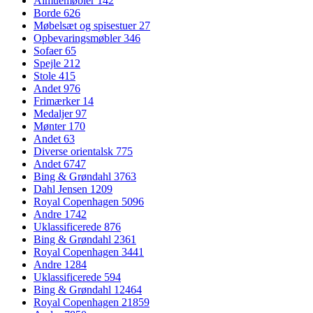
Almuemøbler
142
Borde
626
Møbelsæt og spisestuer
27
Opbevaringsmøbler
346
Sofaer
65
Spejle
212
Stole
415
Andet
976
Frimærker
14
Medaljer
97
Mønter
170
Andet
63
Diverse orientalsk
775
Andet
6747
Bing & Grøndahl
3763
Dahl Jensen
1209
Royal Copenhagen
5096
Andre
1742
Uklassificerede
876
Bing & Grøndahl
2361
Royal Copenhagen
3441
Andre
1284
Uklassificerede
594
Bing & Grøndahl
12464
Royal Copenhagen
21859