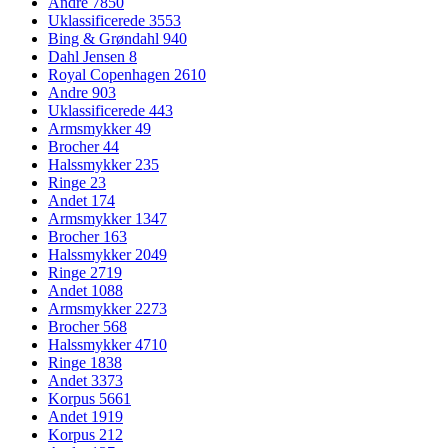
Andre
7850
Uklassificerede
3553
Bing & Grøndahl
940
Dahl Jensen
8
Royal Copenhagen
2610
Andre
903
Uklassificerede
443
Armsmykker
49
Brocher
44
Halssmykker
235
Ringe
23
Andet
174
Armsmykker
1347
Brocher
163
Halssmykker
2049
Ringe
2719
Andet
1088
Armsmykker
2273
Brocher
568
Halssmykker
4710
Ringe
1838
Andet
3373
Korpus
5661
Andet
1919
Korpus
212