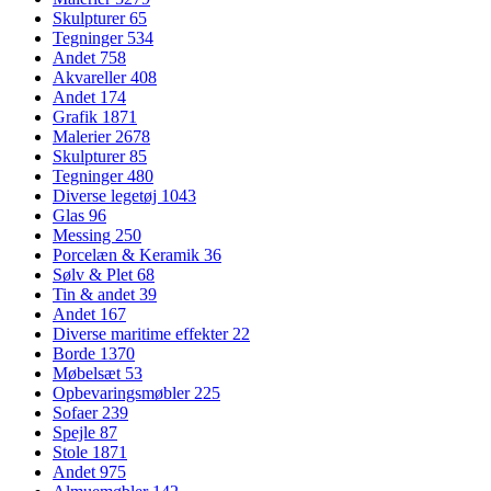
Skulpturer
65
Tegninger
534
Andet
758
Akvareller
408
Andet
174
Grafik
1871
Malerier
2678
Skulpturer
85
Tegninger
480
Diverse legetøj
1043
Glas
96
Messing
250
Porcelæn & Keramik
36
Sølv & Plet
68
Tin & andet
39
Andet
167
Diverse maritime effekter
22
Borde
1370
Møbelsæt
53
Opbevaringsmøbler
225
Sofaer
239
Spejle
87
Stole
1871
Andet
975