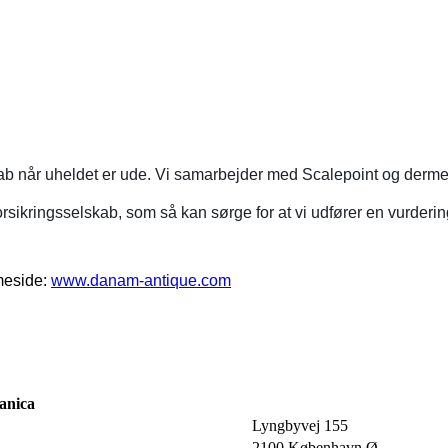
kab når uheldet er ude. Vi samarbejder med Scalepoint og dermed
orsikringsselskab, som så kan sørge for at vi udfører en vurdering
mmeside:
www.danam-antique.com
anica
Lyngbyvej 155
2100 København Ø