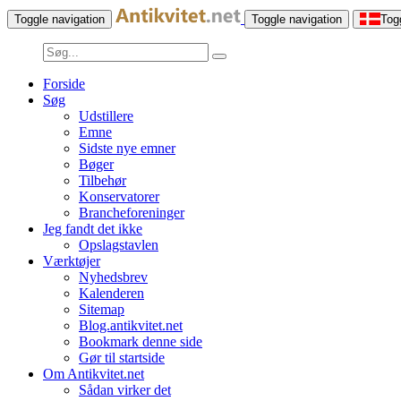
Toggle navigation
Toggle navigation
Tog
Forside
Søg
Udstillere
Emne
Sidste nye emner
Bøger
Tilbehør
Konservatorer
Brancheforeninger
Jeg fandt det ikke
Opslagstavlen
Værktøjer
Nyhedsbrev
Kalenderen
Sitemap
Blog.antikvitet.net
Bookmark denne side
Gør til startside
Om Antikvitet.net
Sådan virker det