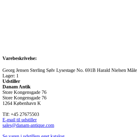
Varebeskrivelse:
Georg Jensen Sterling Sølv Lysestage No. 691B Harald Nielsen Mål
Lager: 1
Udstiller
Danam Antik
Store Kongensgade 76
Store Kongensgade 76
1264 København K
Tlf: +45 27675503
E-mail til udstiller
sales@danam-antique.com
Se varen i udstillers eget katalog