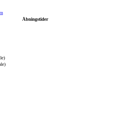
om
Åbningstider
le)
ale)