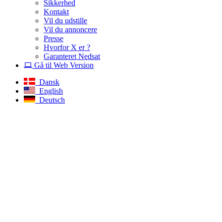
Sikkerhed
Kontakt
Vil du udstille
Vil du annoncere
Presse
Hvorfor X er ?
Garanteret Nedsat
Gå til Web Version
Dansk
English
Deutsch