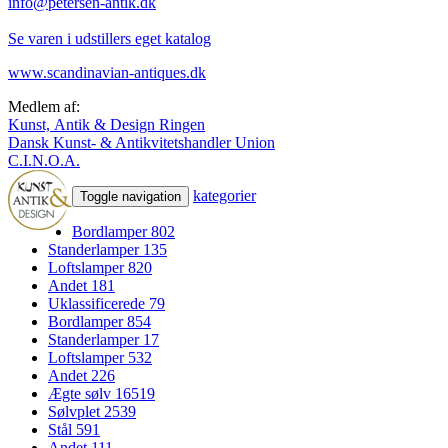
info@petersen-antik.dk
Se varen i udstillers eget katalog
www.scandinavian-antiques.dk
Medlem af:
Kunst, Antik & Design Ringen
Dansk Kunst- & Antikvitetshandler Union
C.I.N.O.A.
kategorier
Toggle navigation
Bordlamper
802
Standerlamper
135
Loftslamper
820
Andet
181
Uklassificerede
79
Bordlamper
854
Standerlamper
17
Loftslamper
532
Andet
226
Ægte sølv
16519
Sølvplet
2539
Stål
591
Andet
111