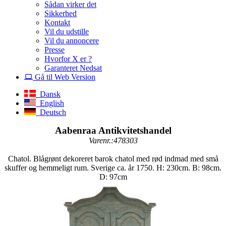
Sådan virker det
Sikkerhed
Kontakt
Vil du udstille
Vil du annoncere
Presse
Hvorfor X er ?
Garanteret Nedsat
Gå til Web Version
Dansk
English
Deutsch
Aabenraa Antikvitetshandel
Varenr.:478303
Chatol. Blågrønt dekoreret barok chatol med rød indmad med små
skuffer og hemmeligt rum. Sverige ca. år 1750. H: 230cm. B: 98cm.
D: 97cm