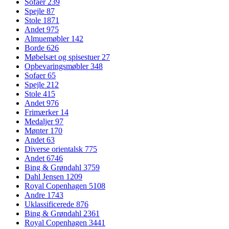
Sofaer
239
Spejle
87
Stole
1871
Andet
975
Almuemøbler
142
Borde
626
Møbelsæt og spisestuer
27
Opbevaringsmøbler
348
Sofaer
65
Spejle
212
Stole
415
Andet
976
Frimærker
14
Medaljer
97
Mønter
170
Andet
63
Diverse orientalsk
775
Andet
6746
Bing & Grøndahl
3759
Dahl Jensen
1209
Royal Copenhagen
5108
Andre
1743
Uklassificerede
876
Bing & Grøndahl
2361
Royal Copenhagen
3441