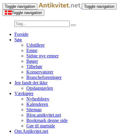
Toggle navigation
Toggle navigation
Toggle navigation
Forside
Søg
Udstillere
Emne
Sidste nye emner
Bøger
Tilbehør
Konservatorer
Brancheforeninger
Jeg fandt det ikke
Opslagstavlen
Værktøjer
Nyhedsbrev
Kalenderen
Sitemap
Blog.antikvitet.net
Bookmark denne side
Gør til startside
Om Antikvitet.net