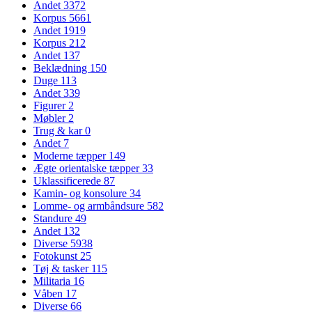
Andet
3372
Korpus
5661
Andet
1919
Korpus
212
Andet
137
Beklædning
150
Duge
113
Andet
339
Figurer
2
Møbler
2
Trug & kar
0
Andet
7
Moderne tæpper
149
Ægte orientalske tæpper
33
Uklassificerede
87
Kamin- og konsolure
34
Lomme- og armbåndsure
582
Standure
49
Andet
132
Diverse
5938
Fotokunst
25
Tøj & tasker
115
Militaria
16
Våben
17
Diverse
66