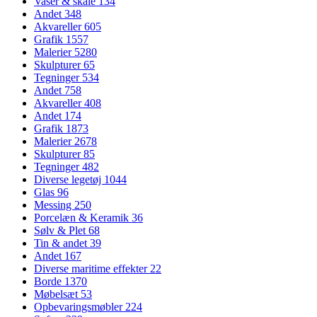
Vaser & skåle
134
Andet
348
Akvareller
605
Grafik
1557
Malerier
5280
Skulpturer
65
Tegninger
534
Andet
758
Akvareller
408
Andet
174
Grafik
1873
Malerier
2678
Skulpturer
85
Tegninger
482
Diverse legetøj
1044
Glas
96
Messing
250
Porcelæn & Keramik
36
Sølv & Plet
68
Tin & andet
39
Andet
167
Diverse maritime effekter
22
Borde
1370
Møbelsæt
53
Opbevaringsmøbler
224