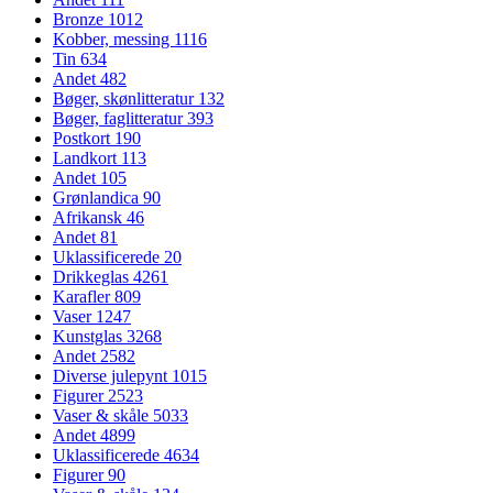
Bronze
1012
Kobber, messing
1116
Tin
634
Andet
482
Bøger, skønlitteratur
132
Bøger, faglitteratur
393
Postkort
190
Landkort
113
Andet
105
Grønlandica
90
Afrikansk
46
Andet
81
Uklassificerede
20
Drikkeglas
4261
Karafler
809
Vaser
1247
Kunstglas
3268
Andet
2582
Diverse julepynt
1015
Figurer
2523
Vaser & skåle
5033
Andet
4899
Uklassificerede
4634
Figurer
90