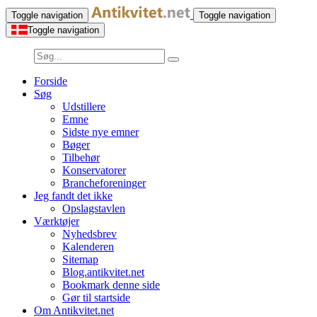
Toggle navigation
Toggle navigation
Toggle navigation
Forside
Søg
Udstillere
Emne
Sidste nye emner
Bøger
Tilbehør
Konservatorer
Brancheforeninger
Jeg fandt det ikke
Opslagstavlen
Værktøjer
Nyhedsbrev
Kalenderen
Sitemap
Blog.antikvitet.net
Bookmark denne side
Gør til startside
Om Antikvitet.net