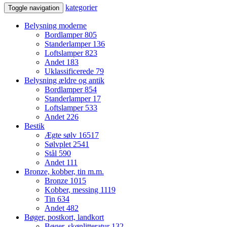
kategorier
Toggle navigation
Belysning moderne
Bordlamper
805
Standerlamper
136
Loftslamper
823
Andet
183
Uklassificerede
79
Belysning ældre og antik
Bordlamper
854
Standerlamper
17
Loftslamper
533
Andet
226
Bestik
Ægte sølv
16517
Sølvplet
2541
Stål
590
Andet
111
Bronze, kobber, tin m.m.
Bronze
1015
Kobber, messing
1119
Tin
634
Andet
482
Bøger, postkort, landkort
Bøger, skønlitteratur
132