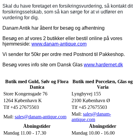
Skal du have foretaget en forsikringsvurdering, så kontakt dit
forsikringsselskab, som så kan sørge for at vi udfører en
vurdering for dig.
Danam Antik har åbent for besøg og afhentning
Besøg en af vores 2 butikker eller bestil online på vores
hjemmeside:
www.danam-antique.com
Vi sender for 50kr per ordre med Postnord til Pakkeshop.
Besøg vores info site om Dansk Glas
www.hardernet.dk
Butik med Guld, Sølv og Flora
Butik med Porcelæn, Glas og
Danica
Varia
Store Kongensgade 76
Lyngbyvej 155
1264 København K
2100 København Ø
Tlf +45 27675503
Tlf +45 27675503
Mail:
sales@danam-
Mail:
sales@danam-antique.com
antique.com
Åbningstider
Åbningstider
Mandag 11.00 - 17.30
Mandag 10.00 - 16.00