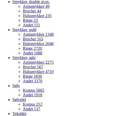
Smykker, double m.m.
Armsmykker
49
Brocher
44
Halssmykker
235
Ringe
23
Andet
151
Smykker, guld
Armsmykker
1348
Brocher
163
Halssmykker
2048
Ringe
2720
Andet
1088
Smykker, sølv
Armsmykker
2275
Brocher
567
Halssmykker
4710
Ringe
1836
Andet
3370
Sølv
Korpus
5665
Andet
1918
Sølvplet
Korpus
212
Andet
137
Tekstiler