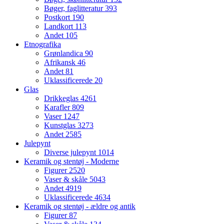
Bøger, faglitteratur
393
Postkort
190
Landkort
113
Andet
105
Etnografika
Grønlandica
90
Afrikansk
46
Andet
81
Uklassificerede
20
Glas
Drikkeglas
4261
Karafler
809
Vaser
1247
Kunstglas
3273
Andet
2585
Julepynt
Diverse julepynt
1014
Keramik og stentøj - Moderne
Figurer
2520
Vaser & skåle
5043
Andet
4919
Uklassificerede
4634
Keramik og stentøj - ældre og antik
Figurer
87