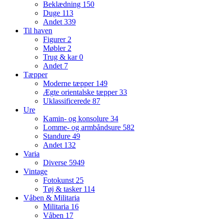
Beklædning
150
Duge
113
Andet
339
Til haven
Figurer
2
Møbler
2
Trug & kar
0
Andet
7
Tæpper
Moderne tæpper
149
Ægte orientalske tæpper
33
Uklassificerede
87
Ure
Kamin- og konsolure
34
Lomme- og armbåndsure
582
Standure
49
Andet
132
Varia
Diverse
5949
Vintage
Fotokunst
25
Tøj & tasker
114
Våben & Militaria
Militaria
16
Våben
17