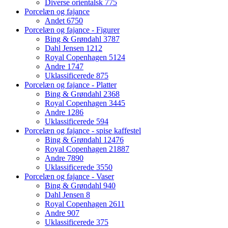
Diverse orientalsk
775
Porcelæn og fajance
Andet
6750
Porcelæn og fajance - Figurer
Bing & Grøndahl
3787
Dahl Jensen
1212
Royal Copenhagen
5124
Andre
1747
Uklassificerede
875
Porcelæn og fajance - Platter
Bing & Grøndahl
2368
Royal Copenhagen
3445
Andre
1286
Uklassificerede
594
Porcelæn og fajance - spise kaffestel
Bing & Grøndahl
12476
Royal Copenhagen
21887
Andre
7890
Uklassificerede
3550
Porcelæn og fajance - Vaser
Bing & Grøndahl
940
Dahl Jensen
8
Royal Copenhagen
2611
Andre
907
Uklassificerede
375