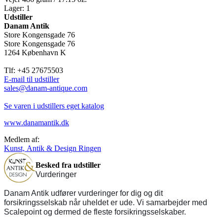
Lager: 1
Udstiller
Danam Antik
Store Kongensgade 76
Store Kongensgade 76
1264 København K
Tlf: +45 27675503
E-mail til udstiller
sales@danam-antique.com
Se varen i udstillers eget katalog
www.danamantik.dk
Medlem af:
Kunst, Antik & Design Ringen
Besked fra udstiller
Vurderinger
Danam Antik udfører vurderinger for dig og dit
forsikringsselskab når uheldet er ude. Vi samarbejder med
Scalepoint og dermed de fleste forsikringsselskaber.