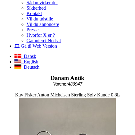
Sådan virker det
Sikkerhed
Kontakt
Vil du udstille
Vil du annoncere
Presse
Hvorfor X er ?
Garanteret Nedsat
Gå til Web Version
Dansk
English
Deutsch
Danam Antik
Varenr.:480947
Kay Fisker Anton Michelsen Sterling Sølv Kande 0,8L