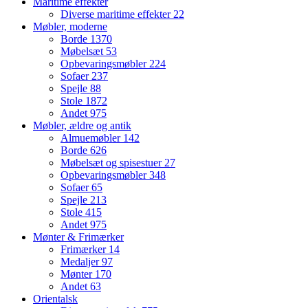
Maritime effekter
Diverse maritime effekter
22
Møbler, moderne
Borde
1370
Møbelsæt
53
Opbevaringsmøbler
224
Sofaer
237
Spejle
88
Stole
1872
Andet
975
Møbler, ældre og antik
Almuemøbler
142
Borde
626
Møbelsæt og spisestuer
27
Opbevaringsmøbler
348
Sofaer
65
Spejle
213
Stole
415
Andet
975
Mønter & Frimærker
Frimærker
14
Medaljer
97
Mønter
170
Andet
63
Orientalsk