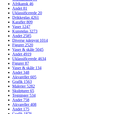
Afrikansk
46
Andet
81
Uklassificerede
20
Drikkeglas
4261
Karafler
809
Vaser
1247
Kunstglas
3273
Andet
2585
Diverse julepynt
1014
Figurer
2520
Vaser & skåle
5045
Andet
4919
Uklassificerede
4634
Figurer
87
Vaser & skåle
134
Andet
348
Akvareller
605
Grafik
1563
Malerier
5282
Skulpturer
65
Tegninger
534
Andet
758
Akvareller
408
Andet
175
Grafik
1876