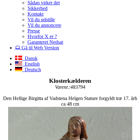
Sådan virker det
Sikkerhed
Kontakt
Vil du udstille
Vil du annoncere
Presse
Hvorfor X er ?
Garanteret Nedsat
Gå til Web Version
Dansk
English
Deutsch
Klosterkælderen
Varenr.:483794
Den Hellige Birgitta af Vadstena Helgen Stature forgyldt træ 17. årh
ca 48 cm