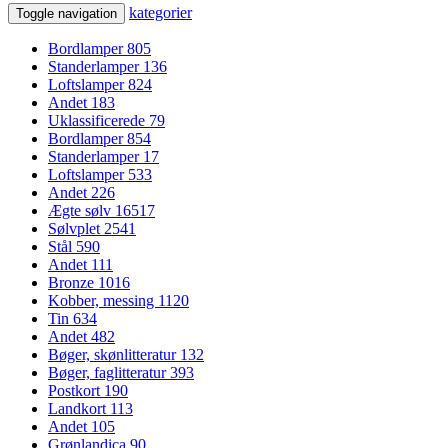
kategorier
Toggle navigation
Bordlamper
805
Standerlamper
136
Loftslamper
824
Andet
183
Uklassificerede
79
Bordlamper
854
Standerlamper
17
Loftslamper
533
Andet
226
Ægte sølv
16517
Sølvplet
2541
Stål
590
Andet
111
Bronze
1016
Kobber, messing
1120
Tin
634
Andet
482
Bøger, skønlitteratur
132
Bøger, faglitteratur
393
Postkort
190
Landkort
113
Andet
105
Grønlandica
90