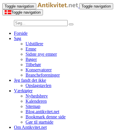
Toggle navigation
Toggle navigation
Toggle navigation
Forside
Søg
Udstillere
Emne
Sidste nye emner
Bøger
Tilbehør
Konservatorer
Brancheforeninger
Jeg fandt det ikke
Opslagstavlen
Værktøjer
Nyhedsbrev
Kalenderen
Sitemap
Blog.antikvitet.net
Bookmark denne side
Gør til startside
Om Antikvitet.net