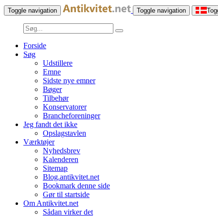
Toggle navigation
Toggle navigation
Tog
Forside
Søg
Udstillere
Emne
Sidste nye emner
Bøger
Tilbehør
Konservatorer
Brancheforeninger
Jeg fandt det ikke
Opslagstavlen
Værktøjer
Nyhedsbrev
Kalenderen
Sitemap
Blog.antikvitet.net
Bookmark denne side
Gør til startside
Om Antikvitet.net
Sådan virker det