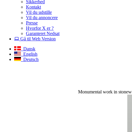
Sikkerhed
Kontakt
Vil du udstille
Vil du annoncere
Presse
Hvorfor X er ?
Garanteret Nedsat
Gå til Web Version
Dansk
English
Deutsch
Monumental work in stoneware