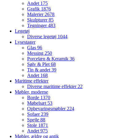
Andet
175
Grafik
1876
Malerier
2678
Skulpturer
85
Tegninger
483
Legetøj
Diverse legetøj
1044
Lysestager
Glas
96
Messing
250
Porcelæn & Keramik
36
Sølv & Plet
68
Tin & andet
39
Andet
168
Maritime effekter
Diverse maritime effekter
22
Møbler, moderne
Borde
1370
Møbelsæt
53
Opbevaringsmøbler
224
Sofaer
239
Spejle
88
Stole
1871
Andet
975
Møbler, ældre og antik