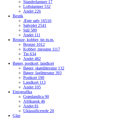
Standerlamper
17
Loftslamper
532
Andet
226
Bestik
Ægte sølv
16516
Sølvplet
2541
Stål
589
Andet
111
Bronze, kobber, tin m.m.
Bronze
1012
Kobber, messing
1117
Tin
634
Andet
482
Bøger, postkort, landkort
Bøger, skønlitteratur
132
Bøger, faglitteratur
393
Postkort
190
Landkort
113
Andet
105
Etnografika
Grønlandica
90
Afrikansk
46
Andet
81
Uklassificerede
20
Glas