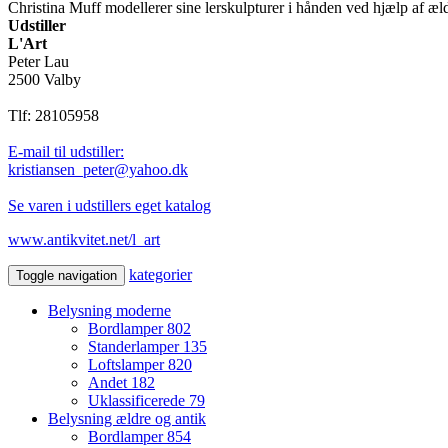
Christina Muff modellerer sine lerskulpturer i hånden ved hjælp af æ
Udstiller
L'Art
Peter Lau
2500 Valby
Tlf: 28105958
E-mail til udstiller:
kristiansen_peter@yahoo.dk
Se varen i udstillers eget katalog
www.antikvitet.net/l_art
kategorier
Toggle navigation
Belysning moderne
Bordlamper
802
Standerlamper
135
Loftslamper
820
Andet
182
Uklassificerede
79
Belysning ældre og antik
Bordlamper
854