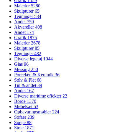
Grafik
1559
Malerier
5280
Skulpturer
65
Tegninger
534
Andet
759
Akvareller
408
Andet
174
Grafik
1875
Malerier
2678
Skulpturer
85
Tegninger
482
Diverse legetøj
1044
Glas
96
Messing
250
Porcelæn & Keramik
36
Sølv & Plet
68
Tin & andet
39
Andet
167
Diverse maritime effekter
22
Borde
1370
Møbelsæt
53
Opbevaringsmøbler
224
Sofaer
239
Spejle
88
Stole
1871