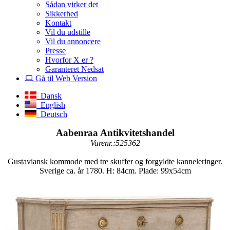
Sådan virker det
Sikkerhed
Kontakt
Vil du udstille
Vil du annoncere
Presse
Hvorfor X er ?
Garanteret Nedsat
Gå til Web Version
Dansk
English
Deutsch
Aabenraa Antikvitetshandel
Varenr.:525362
Gustaviansk kommode med tre skuffer og forgyldte kanneleringer.
Sverige ca. år 1780. H: 84cm. Plade: 99x54cm