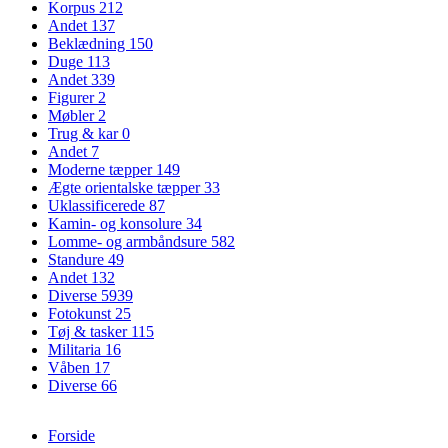
Korpus
212
Andet
137
Beklædning
150
Duge
113
Andet
339
Figurer
2
Møbler
2
Trug & kar
0
Andet
7
Moderne tæpper
149
Ægte orientalske tæpper
33
Uklassificerede
87
Kamin- og konsolure
34
Lomme- og armbåndsure
582
Standure
49
Andet
132
Diverse
5939
Fotokunst
25
Tøj & tasker
115
Militaria
16
Våben
17
Diverse
66
Forside