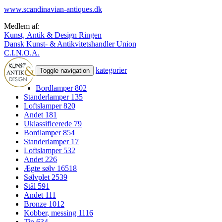
www.scandinavian-antiques.dk
Medlem af:
Kunst, Antik & Design Ringen
Dansk Kunst- & Antikvitetshandler Union
C.I.N.O.A.
kategorier
Toggle navigation
Bordlamper
802
Standerlamper
135
Loftslamper
820
Andet
181
Uklassificerede
79
Bordlamper
854
Standerlamper
17
Loftslamper
532
Andet
226
Ægte sølv
16518
Sølvplet
2539
Stål
591
Andet
111
Bronze
1012
Kobber, messing
1116
Tin
634