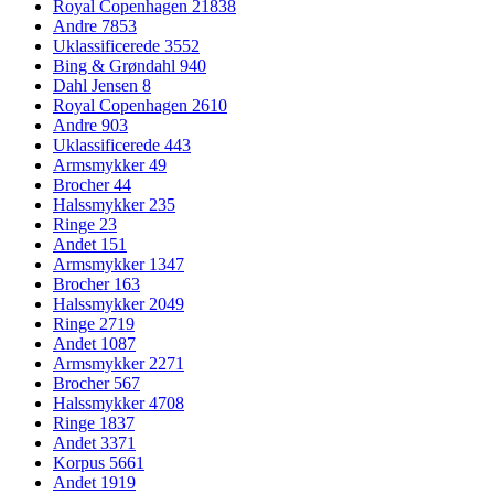
Royal Copenhagen
21838
Andre
7853
Uklassificerede
3552
Bing & Grøndahl
940
Dahl Jensen
8
Royal Copenhagen
2610
Andre
903
Uklassificerede
443
Armsmykker
49
Brocher
44
Halssmykker
235
Ringe
23
Andet
151
Armsmykker
1347
Brocher
163
Halssmykker
2049
Ringe
2719
Andet
1087
Armsmykker
2271
Brocher
567
Halssmykker
4708
Ringe
1837
Andet
3371
Korpus
5661
Andet
1919