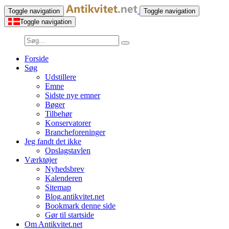
Toggle navigation
Toggle navigation
Toggle navigation
Forside
Søg
Udstillere
Emne
Sidste nye emner
Bøger
Tilbehør
Konservatorer
Brancheforeninger
Jeg fandt det ikke
Opslagstavlen
Værktøjer
Nyhedsbrev
Kalenderen
Sitemap
Blog.antikvitet.net
Bookmark denne side
Gør til startside
Om Antikvitet.net