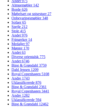
Andet
975
Almuemøbler
142
Borde
626
Møbelsæt og spisestuer
27
Opbevaringsmøbler
348
Sofaer
65
Spejle
212
Stole
415
Andet
976
Frimærker
14
Medaljer
97
Mønter
170
Andet
63
Diverse orientalsk
775
Andet
6746
Bing & Grøndahl
3759
Dahl Jensen
1209
Royal Copenhagen
5108
Andre
1743
Uklassificerede
876
Bing & Grøndahl
2361
Royal Copenhagen
3441
Andre
1282
Uklassificerede
594
Bing & Grøndahl
12462