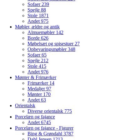
Sofaer
239
Spejle
88
Stole
1871
Andet
975
Møbler, ældre og antik
Almuemøbler
142
Borde
626
Møbelsæt og spisestuer
27
Opbevaringsmøbler
348
Sofaer
65
Spejle
212
Stole
415
Andet
976
Mønter & Frimærker
Frimærker
14
Medaljer
97
Mønter
170
Andet
63
Orientalsk
Diverse orientalsk
775
Porcelæn og fajance
Andet
6745
Porcelæn og fajance - Figurer
Bing & Grøndahl
3787
Dahl Jensen
1213