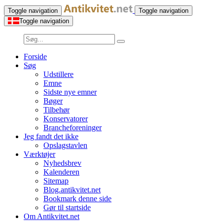
Toggle navigation
Toggle navigation
Toggle navigation
Forside
Søg
Udstillere
Emne
Sidste nye emner
Bøger
Tilbehør
Konservatorer
Brancheforeninger
Jeg fandt det ikke
Opslagstavlen
Værktøjer
Nyhedsbrev
Kalenderen
Sitemap
Blog.antikvitet.net
Bookmark denne side
Gør til startside
Om Antikvitet.net