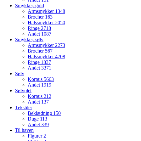
Smykker, guld
Armsmykker
1348
Brocher
163
Halssmykker
2050
Ringe
2718
Andet
1087
Smykker, sølv
Armsmykker
2273
Brocher
567
Halssmykker
4708
Ringe
1837
Andet
3371
Sølv
Korpus
5663
Andet
1919
Sølvplet
Korpus
212
Andet
137
Tekstiler
Beklædning
150
Duge
113
Andet
339
Til haven
Figurer
2