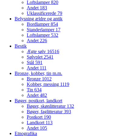
Loftslamper
820
Andet
183
Uklassificerede
79
Belysning ældre og antik
Bordlamper
854
Standerlamper
17
Loftslamper
532
Andet
226
Bestik
Ægte sølv
16516
Sølvplet
2541
Stål
591
Andet
111
Bronze, kobber, tin m.m.
Bronze
1012
Kobber, messing
1119
Tin
634
Andet
482
Bøger, postkort, landkort
Bøger, skønlitteratur
132
Bøger, faglitteratur
393
Postkort
190
Landkort
113
Andet
105
Etnografika