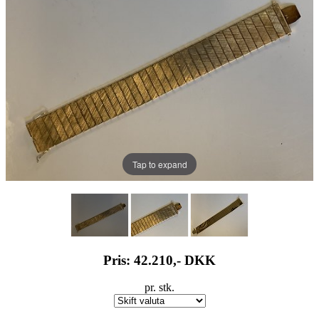
Tap to expand
Pris: 42.210,-
DKK
pr. stk.