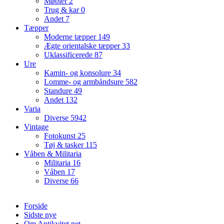
Møbler
2
Trug & kar
0
Andet
7
Tæpper
Moderne tæpper
149
Ægte orientalske tæpper
33
Uklassificerede
87
Ure
Kamin- og konsolure
34
Lomme- og armbåndsure
582
Standure
49
Andet
132
Varia
Diverse
5942
Vintage
Fotokunst
25
Tøj & tasker
115
Våben & Militaria
Militaria
16
Våben
17
Diverse
66
Forside
Sidste nye
Om Antikvitet.net