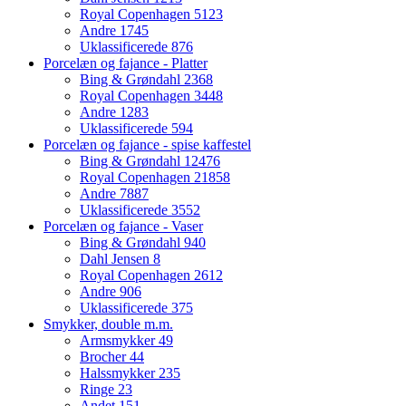
Royal Copenhagen
5123
Andre
1745
Uklassificerede
876
Porcelæn og fajance - Platter
Bing & Grøndahl
2368
Royal Copenhagen
3448
Andre
1283
Uklassificerede
594
Porcelæn og fajance - spise kaffestel
Bing & Grøndahl
12476
Royal Copenhagen
21858
Andre
7887
Uklassificerede
3552
Porcelæn og fajance - Vaser
Bing & Grøndahl
940
Dahl Jensen
8
Royal Copenhagen
2612
Andre
906
Uklassificerede
375
Smykker, double m.m.
Armsmykker
49
Brocher
44
Halssmykker
235
Ringe
23
Andet
151