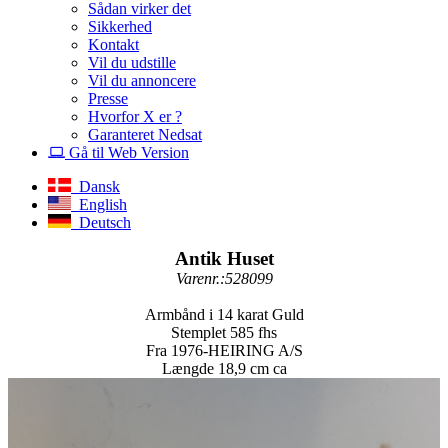
Sådan virker det
Sikkerhed
Kontakt
Vil du udstille
Vil du annoncere
Presse
Hvorfor X er ?
Garanteret Nedsat
Gå til Web Version
Dansk
English
Deutsch
Antik Huset
Varenr.:528099
Armbånd i 14 karat Guld
Stemplet 585 fhs
Fra 1976-HEIRING A/S
Længde 18,9 cm ca