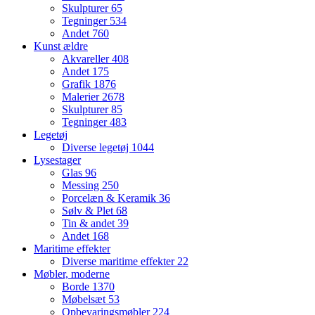
Skulpturer
65
Tegninger
534
Andet
760
Kunst ældre
Akvareller
408
Andet
175
Grafik
1876
Malerier
2678
Skulpturer
85
Tegninger
483
Legetøj
Diverse legetøj
1044
Lysestager
Glas
96
Messing
250
Porcelæn & Keramik
36
Sølv & Plet
68
Tin & andet
39
Andet
168
Maritime effekter
Diverse maritime effekter
22
Møbler, moderne
Borde
1370
Møbelsæt
53
Opbevaringsmøbler
224