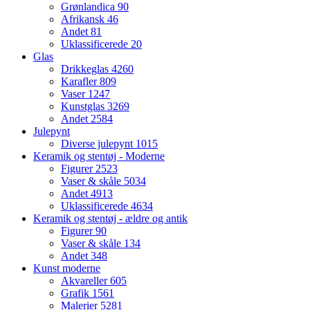
Grønlandica
90
Afrikansk
46
Andet
81
Uklassificerede
20
Glas
Drikkeglas
4260
Karafler
809
Vaser
1247
Kunstglas
3269
Andet
2584
Julepynt
Diverse julepynt
1015
Keramik og stentøj - Moderne
Figurer
2523
Vaser & skåle
5034
Andet
4913
Uklassificerede
4634
Keramik og stentøj - ældre og antik
Figurer
90
Vaser & skåle
134
Andet
348
Kunst moderne
Akvareller
605
Grafik
1561
Malerier
5281