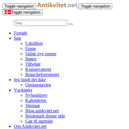
Toggle navigation
Toggle navigation
Toggle navigation
Forside
Søg
Udstillere
Emne
Sidste nye emner
Bøger
Tilbehør
Konservatorer
Brancheforeninger
Jeg fandt det ikke
Opslagstavlen
Værktøjer
Nyhedsbrev
Kalenderen
Sitemap
Blog.antikvitet.net
Bookmark denne side
Gør til startside
Om Antikvitet.net