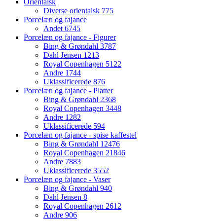
Orientalsk
Diverse orientalsk
775
Porcelæn og fajance
Andet
6745
Porcelæn og fajance - Figurer
Bing & Grøndahl
3787
Dahl Jensen
1213
Royal Copenhagen
5122
Andre
1744
Uklassificerede
876
Porcelæn og fajance - Platter
Bing & Grøndahl
2368
Royal Copenhagen
3448
Andre
1282
Uklassificerede
594
Porcelæn og fajance - spise kaffestel
Bing & Grøndahl
12476
Royal Copenhagen
21846
Andre
7883
Uklassificerede
3552
Porcelæn og fajance - Vaser
Bing & Grøndahl
940
Dahl Jensen
8
Royal Copenhagen
2612
Andre
906