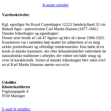
Kontakt udstiller
Varebeskrivelse:
Kgl. egnsfigur fra Royal Copenhagen 12223 Sønderjylland 32 cm
Biskuit figur - prøveversion Carl Martin-Hansen (1877-1941)
Danske folkedragter og egnsdragter:
Denne serie består af i alt 47 figurer og blev til i årene 1906-1925.
Kunstneren var i samtiden højt skattet for udførelsen af en lang
række portrætbuster og offentlige mindesmærker. Han hørte til en
kreds af danske kunstnere, der efter århundredskiftet videreførte de
naturalistiske traditioner i arbejder, der vidner om både smag og
evne til karakteristik. Serien af danske folkedragter blev uden tvivl
en af Karl Martin Hansens største succes'er.
Udstiller
Klosterkælderen
Fuglsangsgade 4
9550 Mariager
E-mail til udstiller: