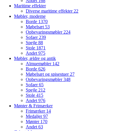
Andet
168
Maritime effekter
Diverse maritime effekter
22
Møbler, moderne
Borde
1370
Møbelsæt
53
Opbevaringsmøbler
224
Sofaer
239
Spejle
88
Stole
1871
Andet
975
Møbler, ældre og antik
Almuemøbler
142
Borde
626
Møbelsæt og spisestuer
27
Opbevaringsmøbler
348
Sofaer
65
Spejle
212
Stole
415
Andet
976
Mønter & Frimærker
Frimærker
14
Medaljer
97
Mønter
170
Andet
63