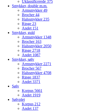
Uklassificerede
375
Smykker, double m.m.
Armsmykker
49
Brocher
44
Halssmykker
235
Ringe
23
Andet
151
Smykker, guld
Armsmykker
1348
Brocher
163
Halssmykker
2050
Ringe
2718
Andet
1087
Smykker, sølv
Armsmykker
2271
Brocher
567
Halssmykker
4708
Ringe
1837
Andet
3371
Sølv
Korpus
5661
Andet
1919
Sølvplet
Korpus
212
Andet
137