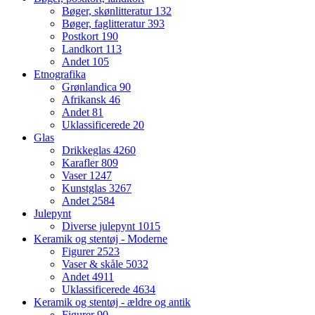
Bøger, skønlitteratur
132
Bøger, faglitteratur
393
Postkort
190
Landkort
113
Andet
105
Etnografika
Grønlandica
90
Afrikansk
46
Andet
81
Uklassificerede
20
Glas
Drikkeglas
4260
Karafler
809
Vaser
1247
Kunstglas
3267
Andet
2584
Julepynt
Diverse julepynt
1015
Keramik og stentøj - Moderne
Figurer
2523
Vaser & skåle
5032
Andet
4911
Uklassificerede
4634
Keramik og stentøj - ældre og antik
Figurer
90