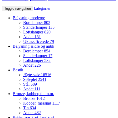
kategorier
Toggle navigation
Belysning moderne
Bordlamper
802
Standerlamper
135
Loftslamper
820
Andet
181
Uklassificerede
79
Belysning ældre og antik
Bordlamper
854
Standerlamper
17
Loftslamper
532
Andet
226
Bestik
Ægte sølv
16516
Sølvplet
2541
Stål
589
Andet
111
Bronze, kobber, tin m.m.
Bronze
1012
Kobber, messing
1117
Tin
634
Andet
482
Bøger, postkort, landkort