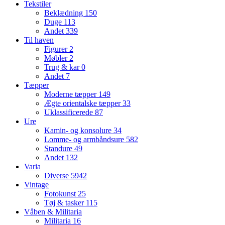
Tekstiler
Beklædning
150
Duge
113
Andet
339
Til haven
Figurer
2
Møbler
2
Trug & kar
0
Andet
7
Tæpper
Moderne tæpper
149
Ægte orientalske tæpper
33
Uklassificerede
87
Ure
Kamin- og konsolure
34
Lomme- og armbåndsure
582
Standure
49
Andet
132
Varia
Diverse
5942
Vintage
Fotokunst
25
Tøj & tasker
115
Våben & Militaria
Militaria
16