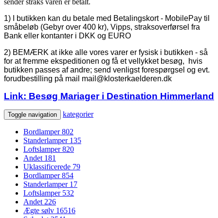
sender straks varen er betalt.
1) I butikken kan du betale med Betalingskort - MobilePay til
småbeløb (Gebyr over 400 kr), Vipps, straksoverførsel fra
Bank eller kontanter i DKK og EURO
2) BEMÆRK at ikke alle vores varer er fysisk i butikken - så
for at fremme ekspeditionen og få et vellykket besøg, hvis
butikken passes af andre; send venligst forespørgsel og evt.
forudbestilling på mail mail@klosterkaelderen.dk
Link: Besøg Mariager i Destination Himmerland
kategorier
Toggle navigation
Bordlamper
802
Standerlamper
135
Loftslamper
820
Andet
181
Uklassificerede
79
Bordlamper
854
Standerlamper
17
Loftslamper
532
Andet
226
Ægte sølv
16516