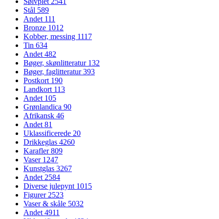
Sølvplet
2541
Stål
589
Andet
111
Bronze
1012
Kobber, messing
1117
Tin
634
Andet
482
Bøger, skønlitteratur
132
Bøger, faglitteratur
393
Postkort
190
Landkort
113
Andet
105
Grønlandica
90
Afrikansk
46
Andet
81
Uklassificerede
20
Drikkeglas
4260
Karafler
809
Vaser
1247
Kunstglas
3267
Andet
2584
Diverse julepynt
1015
Figurer
2523
Vaser & skåle
5032
Andet
4911