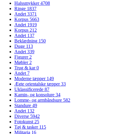
Halssmykker
4708
Ringe
1837
Andet
3371
Korpus
5663
Andet
1919
Korpus
212
Andet
137
Beklædning
150
Duge
113
Andet
339
Figurer
2
Møbler
2
Trug & kar
0
Andet
7
Moderne tæpper
149
Ægte orientalske tæpper
33
Uklassificerede
87
Kamin- og konsolure
34
Lomme- og armbåndsure
582
Standure
49
Andet
132
Diverse
5942
Fotokunst
25
Tøj & tasker
115
Militaria
16