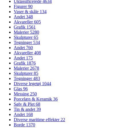
Uklassificerede
4634
Figurer
90
Vaser & skåle
134
Andet
348
Akvareller
605
Grafik
1561
Malerier
5280
Skulpturer
65
Tegninger
534
Andet
760
Akvareller
408
Andet
175
Grafik
1876
Malerier
2678
Skulpturer
85
Tegninger
483
Diverse legetøj
1044
Glas
96
Messing
250
Porcelæn & Keramik
36
Sølv & Plet
68
Tin & andet
39
Andet
168
Diverse maritime effekter
22
Borde
1370