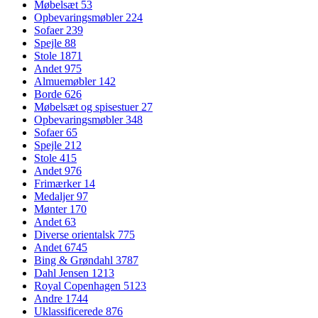
Møbelsæt
53
Opbevaringsmøbler
224
Sofaer
239
Spejle
88
Stole
1871
Andet
975
Almuemøbler
142
Borde
626
Møbelsæt og spisestuer
27
Opbevaringsmøbler
348
Sofaer
65
Spejle
212
Stole
415
Andet
976
Frimærker
14
Medaljer
97
Mønter
170
Andet
63
Diverse orientalsk
775
Andet
6745
Bing & Grøndahl
3787
Dahl Jensen
1213
Royal Copenhagen
5123
Andre
1744
Uklassificerede
876