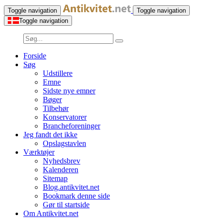
Toggle navigation
Toggle navigation
Toggle navigation
Forside
Søg
Udstillere
Emne
Sidste nye emner
Bøger
Tilbehør
Konservatorer
Brancheforeninger
Jeg fandt det ikke
Opslagstavlen
Værktøjer
Nyhedsbrev
Kalenderen
Sitemap
Blog.antikvitet.net
Bookmark denne side
Gør til startside
Om Antikvitet.net