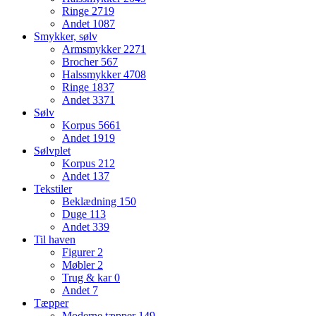
Ringe
2719
Andet
1087
Smykker, sølv
Armsmykker
2271
Brocher
567
Halssmykker
4708
Ringe
1837
Andet
3371
Sølv
Korpus
5661
Andet
1919
Sølvplet
Korpus
212
Andet
137
Tekstiler
Beklædning
150
Duge
113
Andet
339
Til haven
Figurer
2
Møbler
2
Trug & kar
0
Andet
7
Tæpper
Moderne tæpper
149