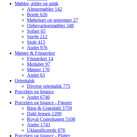
Møbler, ældre og antik
Almuemøbler
142
Borde
626
Møbelsæt og spisestuer
27
Opbevaringsmøbler
348
Sofaer
65
Spejle
212
Stole
415
Andet
976
Mønter & Frimærker
Frimærker
14
Medaljer
97
Mønter
170
Andet
63
Orientalsk
Diverse orientalsk
775
Porcelæn og fajance
Andet
6746
Porcelæn og fajance - Figurer
Bing & Grøndahl
3759
Dahl Jensen
1209
Royal Copenhagen
5108
Andre
1743
Uklassificerede
876
Porcelæn og fajance - Platter