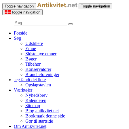
Toggle navigation
Toggle navigation
Toggle navigation
Forside
Søg
Udstillere
Emne
Sidste nye emner
Bøger
Tilbehør
Konservatorer
Brancheforeninger
Jeg fandt det ikke
Opslagstavlen
Værktøjer
Nyhedsbrev
Kalenderen
Sitemap
Blog.antikvitet.net
Bookmark denne side
Gør til startside
Om Antikvitet.net