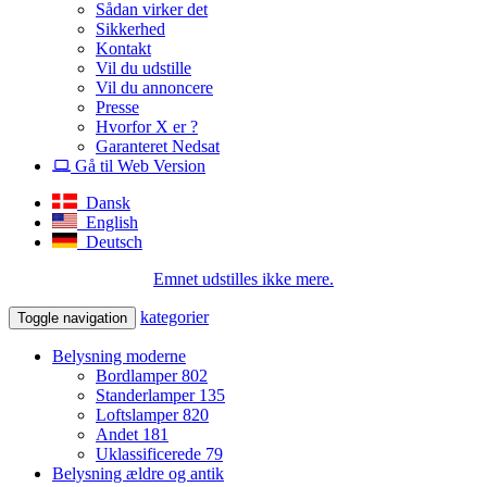
Sådan virker det
Sikkerhed
Kontakt
Vil du udstille
Vil du annoncere
Presse
Hvorfor X er ?
Garanteret Nedsat
Gå til Web Version
Dansk
English
Deutsch
Emnet udstilles ikke mere.
kategorier
Toggle navigation
Belysning moderne
Bordlamper
802
Standerlamper
135
Loftslamper
820
Andet
181
Uklassificerede
79
Belysning ældre og antik