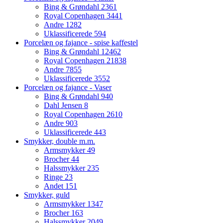
Bing & Grøndahl
2361
Royal Copenhagen
3441
Andre
1282
Uklassificerede
594
Porcelæn og fajance - spise kaffestel
Bing & Grøndahl
12462
Royal Copenhagen
21838
Andre
7855
Uklassificerede
3552
Porcelæn og fajance - Vaser
Bing & Grøndahl
940
Dahl Jensen
8
Royal Copenhagen
2610
Andre
903
Uklassificerede
443
Smykker, double m.m.
Armsmykker
49
Brocher
44
Halssmykker
235
Ringe
23
Andet
151
Smykker, guld
Armsmykker
1347
Brocher
163
Halssmykker
2049