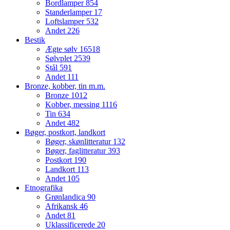
Bordlamper
854
Standerlamper
17
Loftslamper
532
Andet
226
Bestik
Ægte sølv
16518
Sølvplet
2539
Stål
591
Andet
111
Bronze, kobber, tin m.m.
Bronze
1012
Kobber, messing
1116
Tin
634
Andet
482
Bøger, postkort, landkort
Bøger, skønlitteratur
132
Bøger, faglitteratur
393
Postkort
190
Landkort
113
Andet
105
Etnografika
Grønlandica
90
Afrikansk
46
Andet
81
Uklassificerede
20