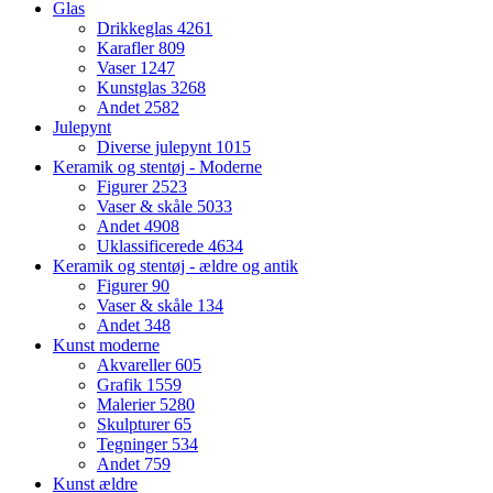
Glas
Drikkeglas
4261
Karafler
809
Vaser
1247
Kunstglas
3268
Andet
2582
Julepynt
Diverse julepynt
1015
Keramik og stentøj - Moderne
Figurer
2523
Vaser & skåle
5033
Andet
4908
Uklassificerede
4634
Keramik og stentøj - ældre og antik
Figurer
90
Vaser & skåle
134
Andet
348
Kunst moderne
Akvareller
605
Grafik
1559
Malerier
5280
Skulpturer
65
Tegninger
534
Andet
759
Kunst ældre