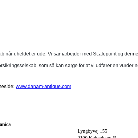
kab når uheldet er ude. Vi samarbejder med Scalepoint og dermed
orsikringsselskab, som så kan sørge for at vi udfører en vurdering
mmeside:
www.danam-antique.com
anica
Lyngbyvej 155
2100 København Ø