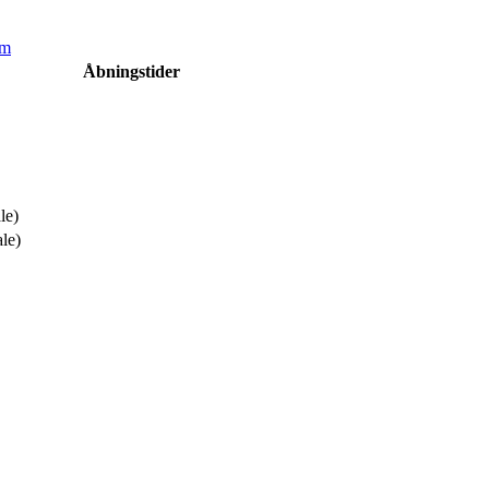
om
Åbningstider
le)
ale)