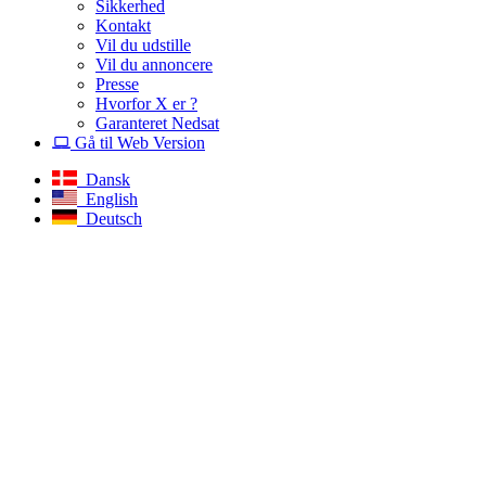
Sikkerhed
Kontakt
Vil du udstille
Vil du annoncere
Presse
Hvorfor X er ?
Garanteret Nedsat
Gå til Web Version
Dansk
English
Deutsch