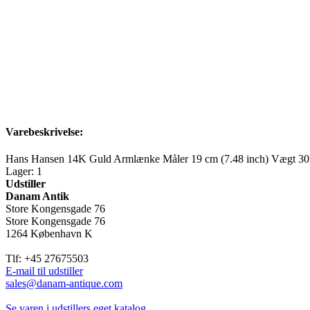
Varebeskrivelse:
Hans Hansen 14K Guld Armlænke Måler 19 cm (7.48 inch) Vægt 30.6
Lager: 1
Udstiller
Danam Antik
Store Kongensgade 76
Store Kongensgade 76
1264 København K
Tlf: +45 27675503
E-mail til udstiller
sales@danam-antique.com
Se varen i udstillers eget katalog