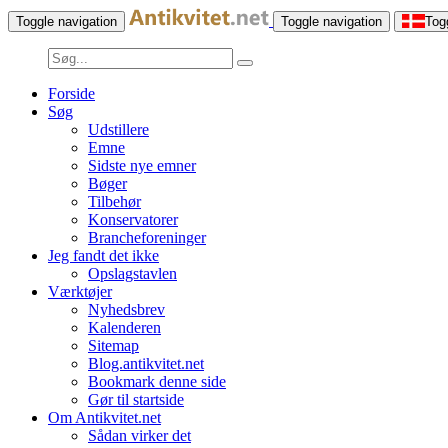
Toggle navigation
Toggle navigation
Tog
Forside
Søg
Udstillere
Emne
Sidste nye emner
Bøger
Tilbehør
Konservatorer
Brancheforeninger
Jeg fandt det ikke
Opslagstavlen
Værktøjer
Nyhedsbrev
Kalenderen
Sitemap
Blog.antikvitet.net
Bookmark denne side
Gør til startside
Om Antikvitet.net
Sådan virker det