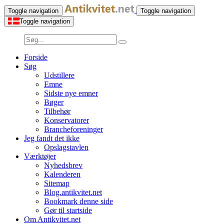
Toggle navigation
Toggle navigation
Toggle navigation
Forside
Søg
Udstillere
Emne
Sidste nye emner
Bøger
Tilbehør
Konservatorer
Brancheforeninger
Jeg fandt det ikke
Opslagstavlen
Værktøjer
Nyhedsbrev
Kalenderen
Sitemap
Blog.antikvitet.net
Bookmark denne side
Gør til startside
Om Antikvitet.net