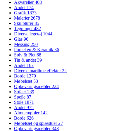
Akvareller
408
Andet
174
Grafik
1873
Malerier
2678
Skulpturer
85
Tegninger
482
Diverse legetøj
1044
Glas
96
Messing
250
Porcelæn & Keramik
36
Sølv & Plet
68
Tin & andet
39
Andet
167
Diverse maritime effekter
22
Borde
1370
Møbelsæt
53
Opbevaringsmøbler
224
Sofaer
239
Spejle
87
Stole
1871
Andet
975
Almuemøbler
142
Borde
626
Møbelsæt og spisestuer
27
Opbevaringsmøbler
348