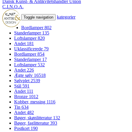
Dansk Kunst- & Antikvitetshandler Union
C.I.N.O.A.
kategorier
Toggle navigation
Bordlamper
802
Standerlamper
135
Loftslamper
820
Andet
181
Uklassificerede
79
Bordlamper
854
Standerlamper
17
Loftslamper
532
Andet
226
Ægte sølv
16518
Sølvplet
2539
Stål
591
Andet
111
Bronze
1012
Kobber, messing
1116
Tin
634
Andet
482
Bøger, skønlitteratur
132
Bøger, faglitteratur
393
Postkort
190