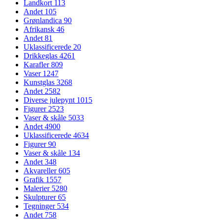
Landkort
113
Andet
105
Grønlandica
90
Afrikansk
46
Andet
81
Uklassificerede
20
Drikkeglas
4261
Karafler
809
Vaser
1247
Kunstglas
3268
Andet
2582
Diverse julepynt
1015
Figurer
2523
Vaser & skåle
5033
Andet
4900
Uklassificerede
4634
Figurer
90
Vaser & skåle
134
Andet
348
Akvareller
605
Grafik
1557
Malerier
5280
Skulpturer
65
Tegninger
534
Andet
758