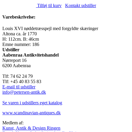
Tilføj til kurv
Kontakt udstiller
Varebeskrivelse:
Louis XVI nøddetræsspejl med forgyldte skæringer
Altona ca. år 1770
H: 112cm. B: 46cm
Emne nummer: 186
Udstiller
Aabenraa Antikvitetshandel
Nørreport 16
6200 Aabenraa
Tlf: 74 62 24 79
Tlf: +45 40 83 55 83
E-mail til udstiller
info@petersen-antik.dk
Se varen i udstillers eget katalog
www.scandinavian-antiques.dk
Medlem af:
Kunst, Antik & Design Ringen