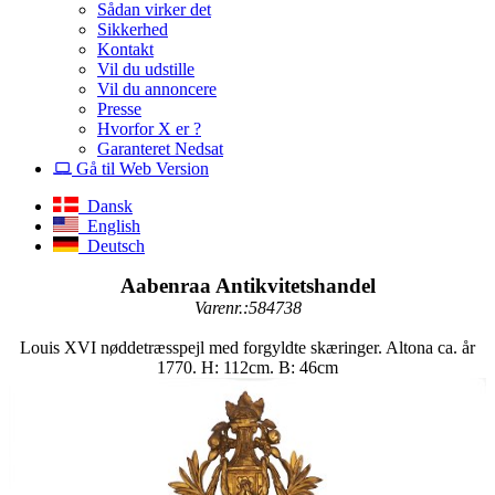
Sådan virker det
Sikkerhed
Kontakt
Vil du udstille
Vil du annoncere
Presse
Hvorfor X er ?
Garanteret Nedsat
Gå til Web Version
Dansk
English
Deutsch
Aabenraa Antikvitetshandel
Varenr.:584738
Louis XVI nøddetræsspejl med forgyldte skæringer. Altona ca. år
1770. H: 112cm. B: 46cm