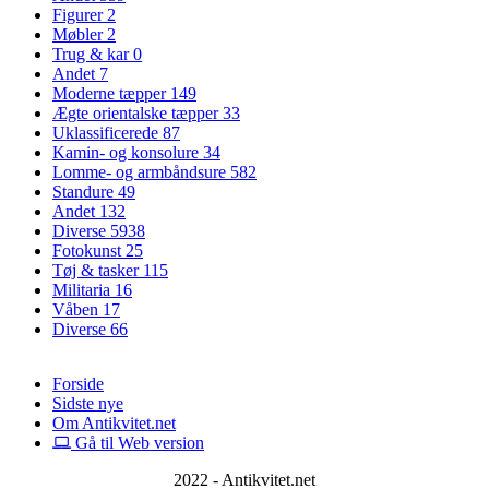
Figurer
2
Møbler
2
Trug & kar
0
Andet
7
Moderne tæpper
149
Ægte orientalske tæpper
33
Uklassificerede
87
Kamin- og konsolure
34
Lomme- og armbåndsure
582
Standure
49
Andet
132
Diverse
5938
Fotokunst
25
Tøj & tasker
115
Militaria
16
Våben
17
Diverse
66
Forside
Sidste nye
Om Antikvitet.net
Gå til Web version
2022 - Antikvitet.net