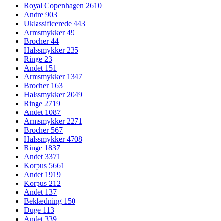
Royal Copenhagen
2610
Andre
903
Uklassificerede
443
Armsmykker
49
Brocher
44
Halssmykker
235
Ringe
23
Andet
151
Armsmykker
1347
Brocher
163
Halssmykker
2049
Ringe
2719
Andet
1087
Armsmykker
2271
Brocher
567
Halssmykker
4708
Ringe
1837
Andet
3371
Korpus
5661
Andet
1919
Korpus
212
Andet
137
Beklædning
150
Duge
113
Andet
339