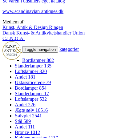
Se varen i udstillers eget katalog
www.scandinavian-antiques.dk
Medlem af:
Kunst, Antik & Design Ringen
Dansk Kunst- & Antikvitetshandler Union
C.I.N.O.A.
kategorier
Toggle navigation
Bordlamper
802
Standerlamper
135
Loftslamper
820
Andet
181
Uklassificerede
79
Bordlamper
854
Standerlamper
17
Loftslamper
532
Andet
226
Ægte sølv
16516
Sølvplet
2541
Stål
589
Andet
111
Bronze
1012
Kobber, messing
1117