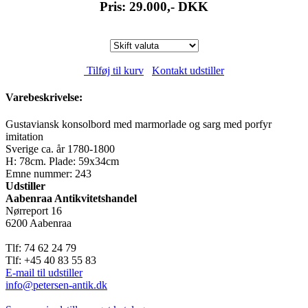
Pris: 29.000,-
DKK
Tilføj til kurv
Kontakt udstiller
Varebeskrivelse:
Gustaviansk konsolbord med marmorlade og sarg med porfyr
imitation
Sverige ca. år 1780-1800
H: 78cm. Plade: 59x34cm
Emne nummer: 243
Udstiller
Aabenraa Antikvitetshandel
Nørreport 16
6200 Aabenraa
Tlf: 74 62 24 79
Tlf: +45 40 83 55 83
E-mail til udstiller
info@petersen-antik.dk