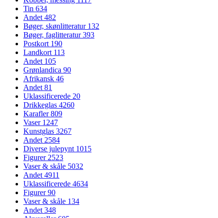
Tin
634
Andet
482
Bøger, skønlitteratur
132
Bøger, faglitteratur
393
Postkort
190
Landkort
113
Andet
105
Grønlandica
90
Afrikansk
46
Andet
81
Uklassificerede
20
Drikkeglas
4260
Karafler
809
Vaser
1247
Kunstglas
3267
Andet
2584
Diverse julepynt
1015
Figurer
2523
Vaser & skåle
5032
Andet
4911
Uklassificerede
4634
Figurer
90
Vaser & skåle
134
Andet
348