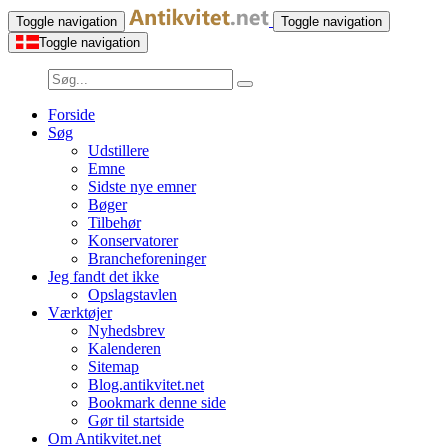
Toggle navigation
Toggle navigation
Toggle navigation
Forside
Søg
Udstillere
Emne
Sidste nye emner
Bøger
Tilbehør
Konservatorer
Brancheforeninger
Jeg fandt det ikke
Opslagstavlen
Værktøjer
Nyhedsbrev
Kalenderen
Sitemap
Blog.antikvitet.net
Bookmark denne side
Gør til startside
Om Antikvitet.net