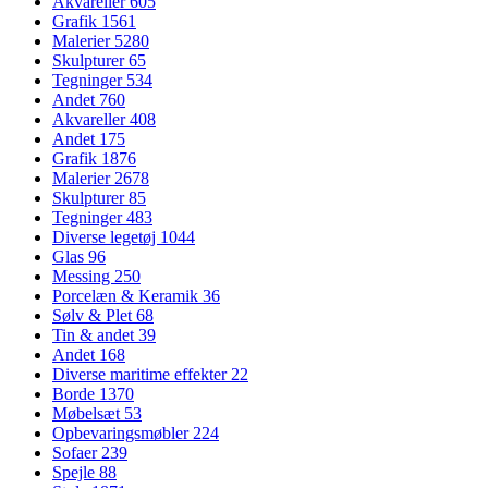
Akvareller
605
Grafik
1561
Malerier
5280
Skulpturer
65
Tegninger
534
Andet
760
Akvareller
408
Andet
175
Grafik
1876
Malerier
2678
Skulpturer
85
Tegninger
483
Diverse legetøj
1044
Glas
96
Messing
250
Porcelæn & Keramik
36
Sølv & Plet
68
Tin & andet
39
Andet
168
Diverse maritime effekter
22
Borde
1370
Møbelsæt
53
Opbevaringsmøbler
224
Sofaer
239
Spejle
88