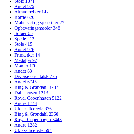
Stole
1871
Andet
975
Almuemøbler
142
Borde
626
Møbelsæt og spisestuer
27
Opbevaringsmøbler
348
Sofaer
65
Spejle
212
Stole
415
Andet
976
Frimærker
14
Medaljer
97
Mønter
170
Andet
63
Diverse orientalsk
775
Andet
6745
Bing & Grøndahl
3787
Dahl Jensen
1213
Royal Copenhagen
5122
Andre
1744
Uklassificerede
876
Bing & Grøndahl
2368
Royal Copenhagen
3448
Andre
1282
Uklassificerede
594