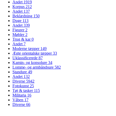
Andet
1919
Korpus
212
Andet
137
Beklædning
150
Duge
113
Andet
339
Figurer
2
Møbler
2
Trug & kar
0
Andet
7
Moderne tæpper
149
Ægte orientalske tæpper
33
Uklassificerede
87
Kamin- og konsolure
34
Lomme- og armbåndsure
582
Standure
49
Andet
132
Diverse
5942
Fotokunst
25
Tøj & tasker
115
Militaria
16
Våben
17
Diverse
66