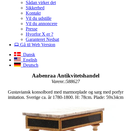
Sådan virker det
Sikkerhed
Kontakt
Vil du udstille
Vil du annoncere
Presse
Hvorfor X er ?
Garanteret Nedsat
Gå til Web Version
Dansk
English
Deutsch
Aabenraa Antikvitetshandel
Varenr.:588627
Gustaviansk konsolbord med marmorplade og sarg med porfyr
imitation. Sverige ca. år 1780-1800. H: 78cm. Plade: 59x34cm