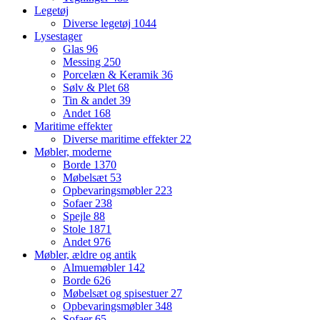
Legetøj
Diverse legetøj
1044
Lysestager
Glas
96
Messing
250
Porcelæn & Keramik
36
Sølv & Plet
68
Tin & andet
39
Andet
168
Maritime effekter
Diverse maritime effekter
22
Møbler, moderne
Borde
1370
Møbelsæt
53
Opbevaringsmøbler
223
Sofaer
238
Spejle
88
Stole
1871
Andet
976
Møbler, ældre og antik
Almuemøbler
142
Borde
626
Møbelsæt og spisestuer
27
Opbevaringsmøbler
348
Sofaer
65