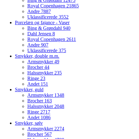
Bing & Grøndahl
12475
Royal Copenhagen
21865
Andre
7887
Uklassificerede
3552
Porcelæn og fajance - Vaser
Bing & Grøndahl
940
Dahl Jensen
8
Royal Copenhagen
2611
Andre
907
Uklassificerede
375
Smykker, double m.m.
Armsmykker
49
Brocher
44
Halssmykker
235
Ringe
23
Andet
151
Smykker, guld
Armsmykker
1348
Brocher
163
Halssmykker
2048
Ringe
2717
Andet
1086
Smykker, sølv
Armsmykker
2274
Brocher
567