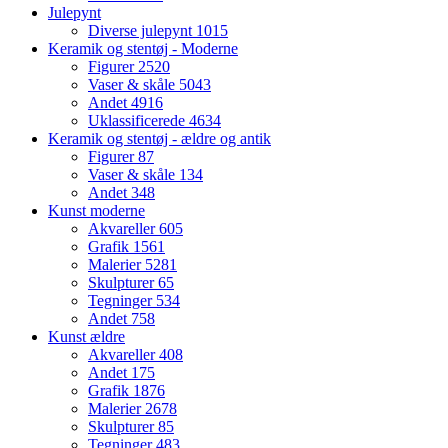
Julepynt
Diverse julepynt
1015
Keramik og stentøj - Moderne
Figurer
2520
Vaser & skåle
5043
Andet
4916
Uklassificerede
4634
Keramik og stentøj - ældre og antik
Figurer
87
Vaser & skåle
134
Andet
348
Kunst moderne
Akvareller
605
Grafik
1561
Malerier
5281
Skulpturer
65
Tegninger
534
Andet
758
Kunst ældre
Akvareller
408
Andet
175
Grafik
1876
Malerier
2678
Skulpturer
85
Tegninger
483