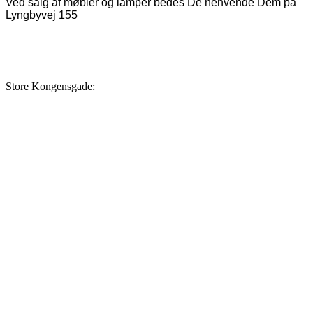
Ved salg af møbler og lamper bedes De henvende Dem på
Lyngbyvej 155
Store Kongensgade: