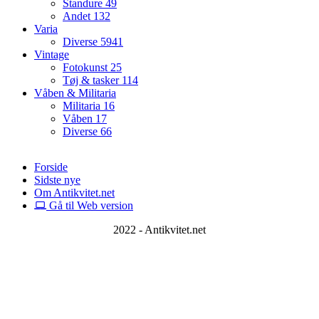
Standure
49
Andet
132
Varia
Diverse
5941
Vintage
Fotokunst
25
Tøj & tasker
114
Våben & Militaria
Militaria
16
Våben
17
Diverse
66
Forside
Sidste nye
Om Antikvitet.net
Gå til Web version
2022 - Antikvitet.net