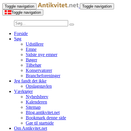
Toggle navigation
Toggle navigation
Toggle navigation
Forside
Søg
Udstillere
Emne
Sidste nye emner
Bøger
Tilbehør
Konservatorer
Brancheforeninger
Jeg fandt det ikke
Opslagstavlen
Værktøjer
Nyhedsbrev
Kalenderen
Sitemap
Blog.antikvitet.net
Bookmark denne side
Gør til startside
Om Antikvitet.net