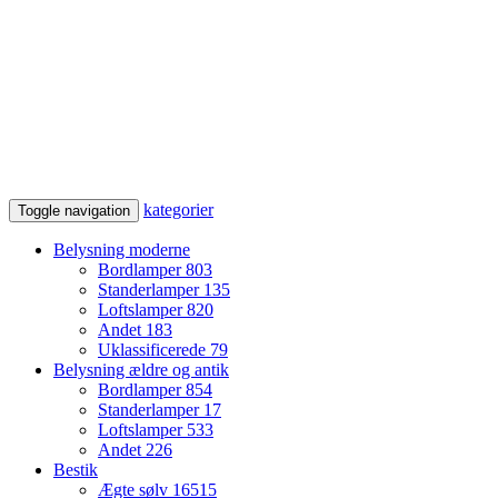
kategorier
Toggle navigation
Belysning moderne
Bordlamper
803
Standerlamper
135
Loftslamper
820
Andet
183
Uklassificerede
79
Belysning ældre og antik
Bordlamper
854
Standerlamper
17
Loftslamper
533
Andet
226
Bestik
Ægte sølv
16515