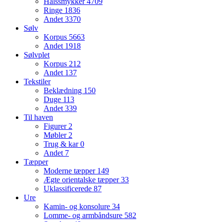
Halssmykker
4709
Ringe
1836
Andet
3370
Sølv
Korpus
5663
Andet
1918
Sølvplet
Korpus
212
Andet
137
Tekstiler
Beklædning
150
Duge
113
Andet
339
Til haven
Figurer
2
Møbler
2
Trug & kar
0
Andet
7
Tæpper
Moderne tæpper
149
Ægte orientalske tæpper
33
Uklassificerede
87
Ure
Kamin- og konsolure
34
Lomme- og armbåndsure
582