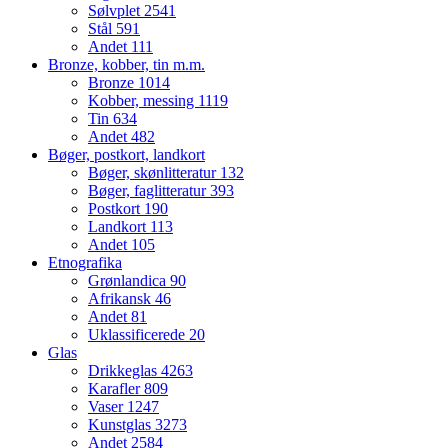
Sølvplet
2541
Stål
591
Andet
111
Bronze, kobber, tin m.m.
Bronze
1014
Kobber, messing
1119
Tin
634
Andet
482
Bøger, postkort, landkort
Bøger, skønlitteratur
132
Bøger, faglitteratur
393
Postkort
190
Landkort
113
Andet
105
Etnografika
Grønlandica
90
Afrikansk
46
Andet
81
Uklassificerede
20
Glas
Drikkeglas
4263
Karafler
809
Vaser
1247
Kunstglas
3273
Andet
2584