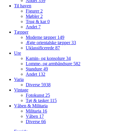
Andet
339
Til haven
Figurer
2
Møbler
2
Trug & kar
0
Andet
7
Tæpper
Moderne tæpper
149
Ægte orientalske tæpper
33
Uklassificerede
87
Ure
Kamin- og konsolure
34
Lomme- og armbåndsure
582
Standure
49
Andet
132
Varia
Diverse
5938
Vintage
Fotokunst
25
Tøj & tasker
115
Våben & Militaria
Militaria
16
Våben
17
Diverse
66