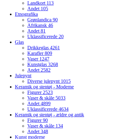
Landkort
113
Andet
105
Etnografika
Grønlandica
90
Afrikansk
46
Andet
81
Uklassificerede
20
Glas
Drikkeglas
4261
Karafler
809
Vaser
1247
Kunstglas
3268
Andet
2582
Julepynt
Diverse julepynt
1015
Keramik og stentøj - Moderne
Figurer
2523
Vaser & skåle
5033
Andet
4899
Uklassificerede
4634
Keramik og stentøj - ældre og antik
Figurer
90
Vaser & skåle
134
Andet
348
Kunst moderne