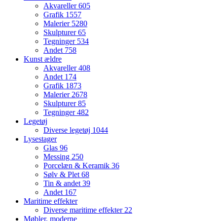
Akvareller
605
Grafik
1557
Malerier
5280
Skulpturer
65
Tegninger
534
Andet
758
Kunst ældre
Akvareller
408
Andet
174
Grafik
1873
Malerier
2678
Skulpturer
85
Tegninger
482
Legetøj
Diverse legetøj
1044
Lysestager
Glas
96
Messing
250
Porcelæn & Keramik
36
Sølv & Plet
68
Tin & andet
39
Andet
167
Maritime effekter
Diverse maritime effekter
22
Møbler, moderne