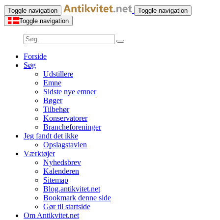
Toggle navigation
Toggle navigation
Toggle navigation
Forside
Søg
Udstillere
Emne
Sidste nye emner
Bøger
Tilbehør
Konservatorer
Brancheforeninger
Jeg fandt det ikke
Opslagstavlen
Værktøjer
Nyhedsbrev
Kalenderen
Sitemap
Blog.antikvitet.net
Bookmark denne side
Gør til startside
Om Antikvitet.net