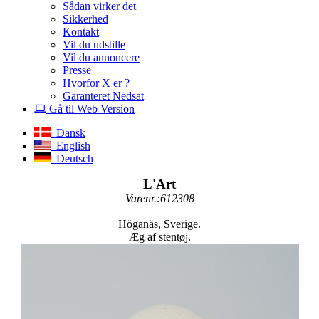
Sådan virker det
Sikkerhed
Kontakt
Vil du udstille
Vil du annoncere
Presse
Hvorfor X er ?
Garanteret Nedsat
Gå til Web Version
Dansk
English
Deutsch
L'Art
Varenr.:612308
Höganäs, Sverige.
Æg af stentøj.