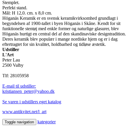
Stemplet.
Perfekt stand.
Mål: H 12,0. cm. x 8,0 cm.
Höganäs Keramik er en svensk keramikvirksomhed grundlagt i
begyndelsen af 1900-tallet i byen Höganäs i Skåne. Kendt for sit
funktionelle stentøj med enkle former og naturlige glasurer, blev
Höganäs hurtigt en central del af den skandinaviske designtradition.
Deres keramik blev populær i mange nordiske hjem og er i dag
eftertragtet for sin kvalitet, holdbarhed og tidløse æstetik.
Udstiller
L'Art
Peter Lau
2500 Valby
Tlf: 28105958
E-mail til udstiller:
kristiansen_peter@yahoo.dk
Se varen i udstillers eget katalog
www.antikvitet.net/l_art
kategorier
Toggle navigation