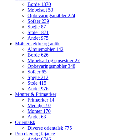
Borde
1370
Møbelsæt
53
Opbevaringsmøbler
224
Sofaer
239
Spejle
87
Stole
1871
Andet
975
Møbler, ældre og antik
Almuemøbler
142
Borde
626
Møbelsæt og spisestuer
27
Opbevaringsmøbler
348
Sofaer
65
Spejle
212
Stole
415
Andet
976
Mønter & Frimærker
Frimærker
14
Medaljer
97
Mønter
170
Andet
63
Orientalsk
Diverse orientalsk
775
Porcelæn og fajance
Andet
6746