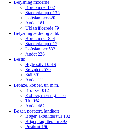
Belysning moderne
Bordlamper
802
Standerlamper
135
Loftslamper
820
Andet
181
Uklassificerede
79
Belysning ældre og antik
Bordlamper
854
Standerlamper
17
Loftslamper
532
Andet
226
Bestik
Ægte sølv
16519
Sølvplet
2539
Stål
591
Andet
111
Bronze, kobber, tin m.m.
Bronze
1012
Kobber, messing
1116
Tin
634
Andet
482
Bøger, postkort, landkort
Bøger, skønlitteratur
132
Bøger, faglitteratur
393
Postkort
190