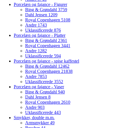
Porcelæn og fajance - Figurer
Bing & Grøndahl
3759
Dahl Jensen
1209
Royal Copenhagen
5108
Andre
1743
Uklassificerede
876
Porcelæn og fajance - Platter
Bing & Grøndahl
2361
Royal Copenhagen
3441
Andre
1282
Uklassificerede
594
Porcelæn og fajance - spise kaffestel
Bing & Grøndahl
12462
Royal Copenhagen
21838
Andre
7853
Uklassificerede
3552
Porcelæn og fajance - Vaser
Bing & Grøndahl
940
Dahl Jensen
8
Royal Copenhagen
2610
Andre
903
Uklassificerede
443
Smykker, double m.m.
Armsmykker
49
Brocher
44