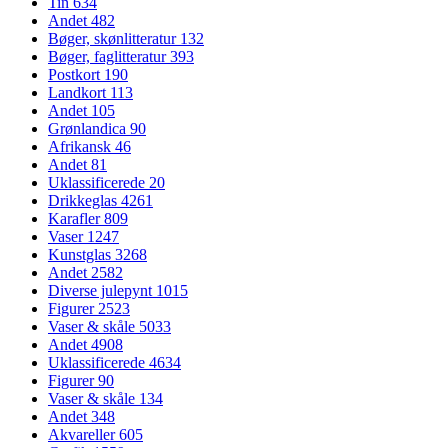
Tin
634
Andet
482
Bøger, skønlitteratur
132
Bøger, faglitteratur
393
Postkort
190
Landkort
113
Andet
105
Grønlandica
90
Afrikansk
46
Andet
81
Uklassificerede
20
Drikkeglas
4261
Karafler
809
Vaser
1247
Kunstglas
3268
Andet
2582
Diverse julepynt
1015
Figurer
2523
Vaser & skåle
5033
Andet
4908
Uklassificerede
4634
Figurer
90
Vaser & skåle
134
Andet
348
Akvareller
605