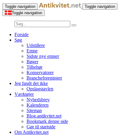
Toggle navigation
Toggle navigation
Toggle navigation
Forside
Søg
Udstillere
Emne
Sidste nye emner
Bøger
Tilbehør
Konservatorer
Brancheforeninger
Jeg fandt det ikke
Opslagstavlen
Værktøjer
Nyhedsbrev
Kalenderen
Sitemap
Blog.antikvitet.net
Bookmark denne side
Gør til startside
Om Antikvitet.net