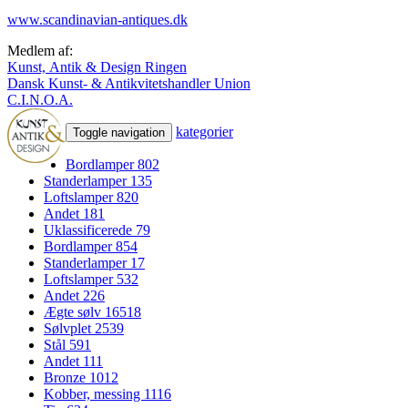
www.scandinavian-antiques.dk
Medlem af:
Kunst, Antik & Design Ringen
Dansk Kunst- & Antikvitetshandler Union
C.I.N.O.A.
kategorier
Toggle navigation
Bordlamper
802
Standerlamper
135
Loftslamper
820
Andet
181
Uklassificerede
79
Bordlamper
854
Standerlamper
17
Loftslamper
532
Andet
226
Ægte sølv
16518
Sølvplet
2539
Stål
591
Andet
111
Bronze
1012
Kobber, messing
1116