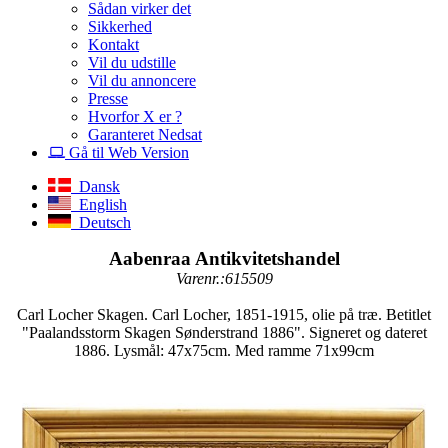
Sådan virker det
Sikkerhed
Kontakt
Vil du udstille
Vil du annoncere
Presse
Hvorfor X er ?
Garanteret Nedsat
Gå til Web Version
Dansk
English
Deutsch
Aabenraa Antikvitetshandel
Varenr.:615509
Carl Locher Skagen. Carl Locher, 1851-1915, olie på træ. Betitlet
"Paalandsstorm Skagen Sønderstrand 1886". Signeret og dateret
1886. Lysmål: 47x75cm. Med ramme 71x99cm