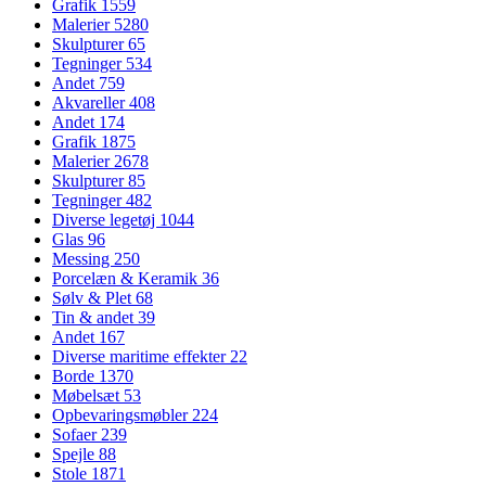
Grafik
1559
Malerier
5280
Skulpturer
65
Tegninger
534
Andet
759
Akvareller
408
Andet
174
Grafik
1875
Malerier
2678
Skulpturer
85
Tegninger
482
Diverse legetøj
1044
Glas
96
Messing
250
Porcelæn & Keramik
36
Sølv & Plet
68
Tin & andet
39
Andet
167
Diverse maritime effekter
22
Borde
1370
Møbelsæt
53
Opbevaringsmøbler
224
Sofaer
239
Spejle
88
Stole
1871