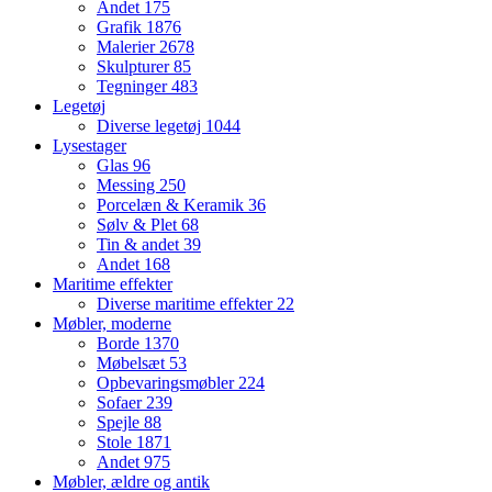
Andet
175
Grafik
1876
Malerier
2678
Skulpturer
85
Tegninger
483
Legetøj
Diverse legetøj
1044
Lysestager
Glas
96
Messing
250
Porcelæn & Keramik
36
Sølv & Plet
68
Tin & andet
39
Andet
168
Maritime effekter
Diverse maritime effekter
22
Møbler, moderne
Borde
1370
Møbelsæt
53
Opbevaringsmøbler
224
Sofaer
239
Spejle
88
Stole
1871
Andet
975
Møbler, ældre og antik