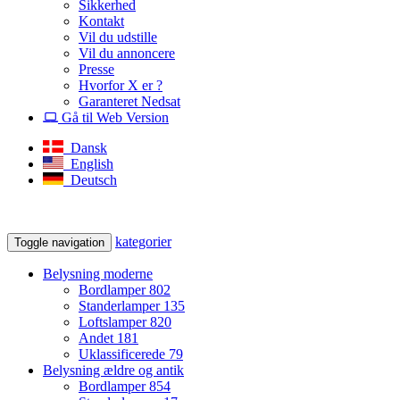
Sikkerhed
Kontakt
Vil du udstille
Vil du annoncere
Presse
Hvorfor X er ?
Garanteret Nedsat
Gå til Web Version
Dansk
English
Deutsch
kategorier
Toggle navigation
Belysning moderne
Bordlamper
802
Standerlamper
135
Loftslamper
820
Andet
181
Uklassificerede
79
Belysning ældre og antik
Bordlamper
854