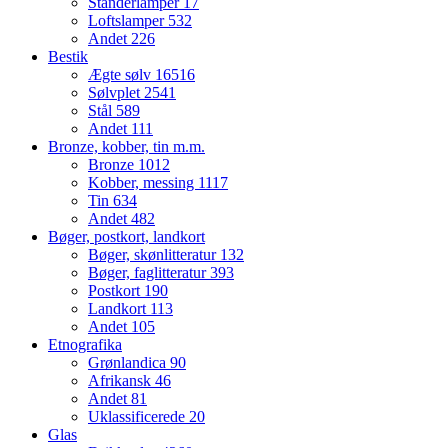
Standerlamper
17
Loftslamper
532
Andet
226
Bestik
Ægte sølv
16516
Sølvplet
2541
Stål
589
Andet
111
Bronze, kobber, tin m.m.
Bronze
1012
Kobber, messing
1117
Tin
634
Andet
482
Bøger, postkort, landkort
Bøger, skønlitteratur
132
Bøger, faglitteratur
393
Postkort
190
Landkort
113
Andet
105
Etnografika
Grønlandica
90
Afrikansk
46
Andet
81
Uklassificerede
20
Glas