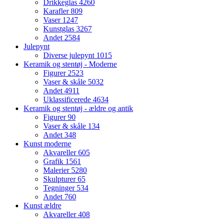
Drikkeglas
4260
Karafler
809
Vaser
1247
Kunstglas
3267
Andet
2584
Julepynt
Diverse julepynt
1015
Keramik og stentøj - Moderne
Figurer
2523
Vaser & skåle
5032
Andet
4911
Uklassificerede
4634
Keramik og stentøj - ældre og antik
Figurer
90
Vaser & skåle
134
Andet
348
Kunst moderne
Akvareller
605
Grafik
1561
Malerier
5280
Skulpturer
65
Tegninger
534
Andet
760
Kunst ældre
Akvareller
408