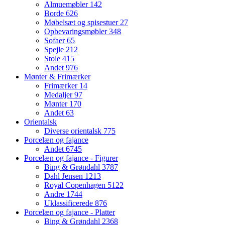
Almuemøbler
142
Borde
626
Møbelsæt og spisestuer
27
Opbevaringsmøbler
348
Sofaer
65
Spejle
212
Stole
415
Andet
976
Mønter & Frimærker
Frimærker
14
Medaljer
97
Mønter
170
Andet
63
Orientalsk
Diverse orientalsk
775
Porcelæn og fajance
Andet
6745
Porcelæn og fajance - Figurer
Bing & Grøndahl
3787
Dahl Jensen
1213
Royal Copenhagen
5122
Andre
1744
Uklassificerede
876
Porcelæn og fajance - Platter
Bing & Grøndahl
2368