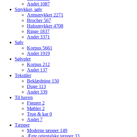
Andet
1087
Smykker, sølv
Armsmykker
2271
Brocher
567
Halssmykker
4708
Ringe
1837
Andet
3371
Sølv
Korpus
5661
Andet
1919
Sølvplet
Korpus
212
Andet
137
Tekstiler
Beklædning
150
Duge
113
Andet
339
Til haven
Figurer
2
Møbler
2
Trug & kar
0
Andet
7
Tæpper
Moderne tæpper
149
Ægte orientalske tæpper
33