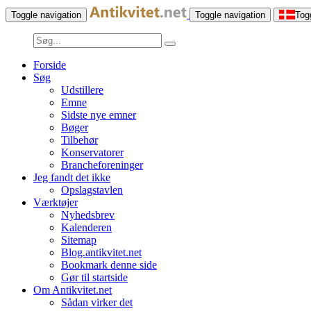
Toggle navigation
Toggle navigation
Tog
Forside
Søg
Udstillere
Emne
Sidste nye emner
Bøger
Tilbehør
Konservatorer
Brancheforeninger
Jeg fandt det ikke
Opslagstavlen
Værktøjer
Nyhedsbrev
Kalenderen
Sitemap
Blog.antikvitet.net
Bookmark denne side
Gør til startside
Om Antikvitet.net
Sådan virker det