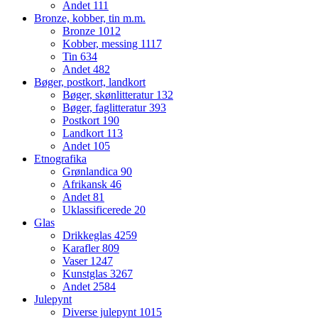
Andet
111
Bronze, kobber, tin m.m.
Bronze
1012
Kobber, messing
1117
Tin
634
Andet
482
Bøger, postkort, landkort
Bøger, skønlitteratur
132
Bøger, faglitteratur
393
Postkort
190
Landkort
113
Andet
105
Etnografika
Grønlandica
90
Afrikansk
46
Andet
81
Uklassificerede
20
Glas
Drikkeglas
4259
Karafler
809
Vaser
1247
Kunstglas
3267
Andet
2584
Julepynt
Diverse julepynt
1015