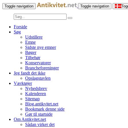
Toggle navigation
Toggle navigation
Tog
Forside
Søg
Udstillere
Emne
Sidste nye emner
Bøger
Tilbehør
Konservatorer
Brancheforeninger
Jeg fandt det ikke
Opslagstavlen
Værktøjer
Nyhedsbrev
Kalenderen
Sitemap
Blog.antikvitet.net
Bookmark denne side
Gør til startside
Om Antikvitet.net
Sådan virker det