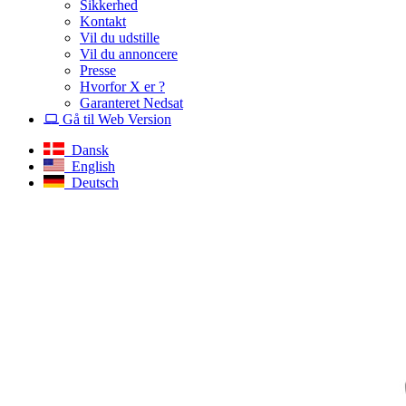
Sikkerhed
Kontakt
Vil du udstille
Vil du annoncere
Presse
Hvorfor X er ?
Garanteret Nedsat
Gå til Web Version
Dansk
English
Deutsch