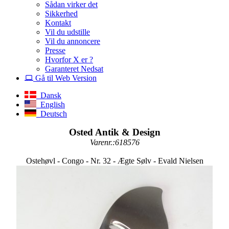
Sådan virker det
Sikkerhed
Kontakt
Vil du udstille
Vil du annoncere
Presse
Hvorfor X er ?
Garanteret Nedsat
Gå til Web Version
Dansk
English
Deutsch
Osted Antik & Design
Varenr.:618576
Ostehøvl - Congo - Nr. 32 - Ægte Sølv - Evald Nielsen