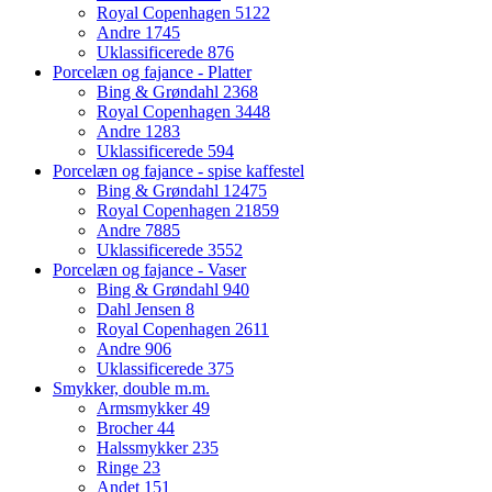
Royal Copenhagen
5122
Andre
1745
Uklassificerede
876
Porcelæn og fajance - Platter
Bing & Grøndahl
2368
Royal Copenhagen
3448
Andre
1283
Uklassificerede
594
Porcelæn og fajance - spise kaffestel
Bing & Grøndahl
12475
Royal Copenhagen
21859
Andre
7885
Uklassificerede
3552
Porcelæn og fajance - Vaser
Bing & Grøndahl
940
Dahl Jensen
8
Royal Copenhagen
2611
Andre
906
Uklassificerede
375
Smykker, double m.m.
Armsmykker
49
Brocher
44
Halssmykker
235
Ringe
23
Andet
151