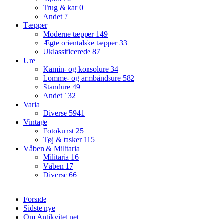
Trug & kar
0
Andet
7
Tæpper
Moderne tæpper
149
Ægte orientalske tæpper
33
Uklassificerede
87
Ure
Kamin- og konsolure
34
Lomme- og armbåndsure
582
Standure
49
Andet
132
Varia
Diverse
5941
Vintage
Fotokunst
25
Tøj & tasker
115
Våben & Militaria
Militaria
16
Våben
17
Diverse
66
Forside
Sidste nye
Om Antikvitet.net