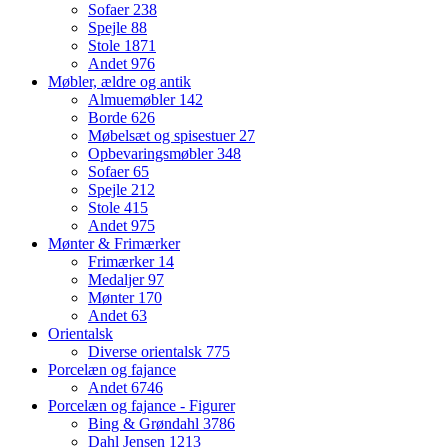
Sofaer
238
Spejle
88
Stole
1871
Andet
976
Møbler, ældre og antik
Almuemøbler
142
Borde
626
Møbelsæt og spisestuer
27
Opbevaringsmøbler
348
Sofaer
65
Spejle
212
Stole
415
Andet
975
Mønter & Frimærker
Frimærker
14
Medaljer
97
Mønter
170
Andet
63
Orientalsk
Diverse orientalsk
775
Porcelæn og fajance
Andet
6746
Porcelæn og fajance - Figurer
Bing & Grøndahl
3786
Dahl Jensen
1213