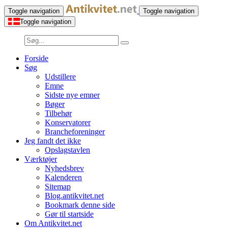
Toggle navigation
Toggle navigation
Toggle navigation
Forside
Søg
Udstillere
Emne
Sidste nye emner
Bøger
Tilbehør
Konservatorer
Brancheforeninger
Jeg fandt det ikke
Opslagstavlen
Værktøjer
Nyhedsbrev
Kalenderen
Sitemap
Blog.antikvitet.net
Bookmark denne side
Gør til startside
Om Antikvitet.net