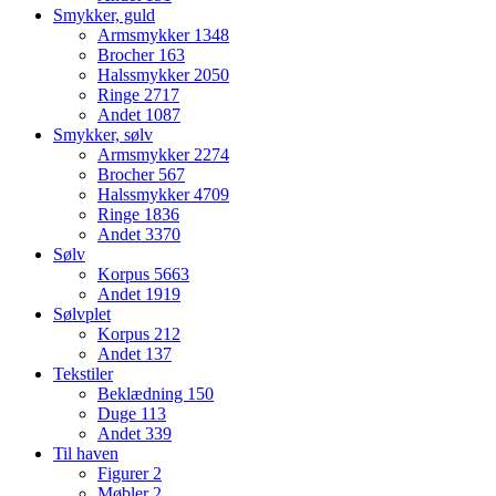
Smykker, guld
Armsmykker
1348
Brocher
163
Halssmykker
2050
Ringe
2717
Andet
1087
Smykker, sølv
Armsmykker
2274
Brocher
567
Halssmykker
4709
Ringe
1836
Andet
3370
Sølv
Korpus
5663
Andet
1919
Sølvplet
Korpus
212
Andet
137
Tekstiler
Beklædning
150
Duge
113
Andet
339
Til haven
Figurer
2
Møbler
2