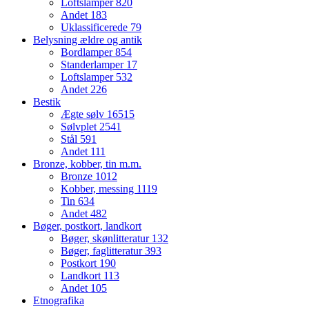
Loftslamper
820
Andet
183
Uklassificerede
79
Belysning ældre og antik
Bordlamper
854
Standerlamper
17
Loftslamper
532
Andet
226
Bestik
Ægte sølv
16515
Sølvplet
2541
Stål
591
Andet
111
Bronze, kobber, tin m.m.
Bronze
1012
Kobber, messing
1119
Tin
634
Andet
482
Bøger, postkort, landkort
Bøger, skønlitteratur
132
Bøger, faglitteratur
393
Postkort
190
Landkort
113
Andet
105
Etnografika