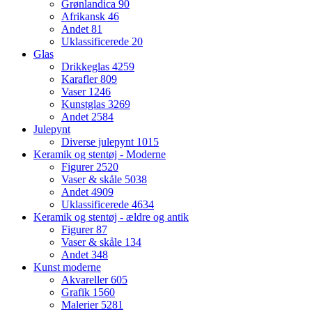
Grønlandica
90
Afrikansk
46
Andet
81
Uklassificerede
20
Glas
Drikkeglas
4259
Karafler
809
Vaser
1246
Kunstglas
3269
Andet
2584
Julepynt
Diverse julepynt
1015
Keramik og stentøj - Moderne
Figurer
2520
Vaser & skåle
5038
Andet
4909
Uklassificerede
4634
Keramik og stentøj - ældre og antik
Figurer
87
Vaser & skåle
134
Andet
348
Kunst moderne
Akvareller
605
Grafik
1560
Malerier
5281