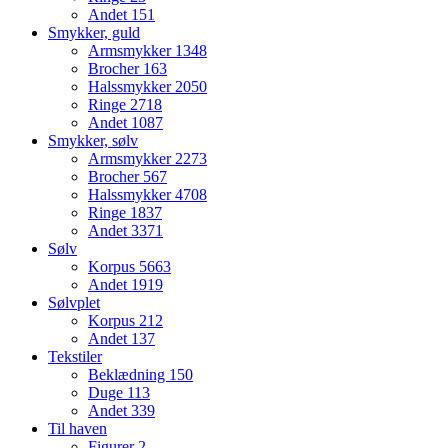
Andet
151
Smykker, guld
Armsmykker
1348
Brocher
163
Halssmykker
2050
Ringe
2718
Andet
1087
Smykker, sølv
Armsmykker
2273
Brocher
567
Halssmykker
4708
Ringe
1837
Andet
3371
Sølv
Korpus
5663
Andet
1919
Sølvplet
Korpus
212
Andet
137
Tekstiler
Beklædning
150
Duge
113
Andet
339
Til haven
Figurer
2