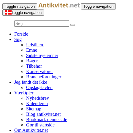
Toggle navigation
Toggle navigation
Toggle navigation
Forside
Søg
Udstillere
Emne
Sidste nye emner
Bøger
Tilbehør
Konservatorer
Brancheforeninger
Jeg fandt det ikke
Opslagstavlen
Værktøjer
Nyhedsbrev
Kalenderen
Sitemap
Blog.antikvitet.net
Bookmark denne side
Gør til startside
Om Antikvitet.net