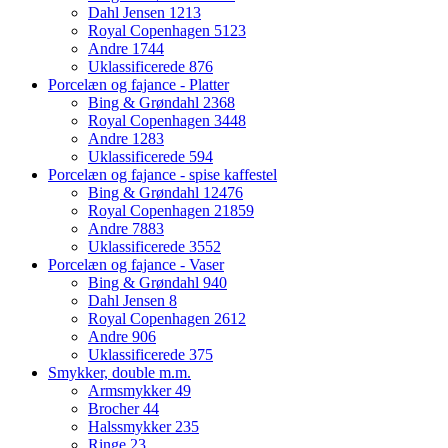
Dahl Jensen
1213
Royal Copenhagen
5123
Andre
1744
Uklassificerede
876
Porcelæn og fajance - Platter
Bing & Grøndahl
2368
Royal Copenhagen
3448
Andre
1283
Uklassificerede
594
Porcelæn og fajance - spise kaffestel
Bing & Grøndahl
12476
Royal Copenhagen
21859
Andre
7883
Uklassificerede
3552
Porcelæn og fajance - Vaser
Bing & Grøndahl
940
Dahl Jensen
8
Royal Copenhagen
2612
Andre
906
Uklassificerede
375
Smykker, double m.m.
Armsmykker
49
Brocher
44
Halssmykker
235
Ringe
23