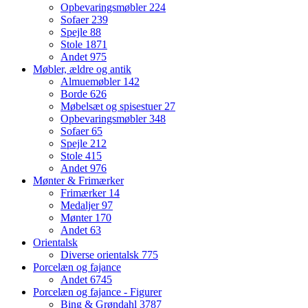
Opbevaringsmøbler
224
Sofaer
239
Spejle
88
Stole
1871
Andet
975
Møbler, ældre og antik
Almuemøbler
142
Borde
626
Møbelsæt og spisestuer
27
Opbevaringsmøbler
348
Sofaer
65
Spejle
212
Stole
415
Andet
976
Mønter & Frimærker
Frimærker
14
Medaljer
97
Mønter
170
Andet
63
Orientalsk
Diverse orientalsk
775
Porcelæn og fajance
Andet
6745
Porcelæn og fajance - Figurer
Bing & Grøndahl
3787