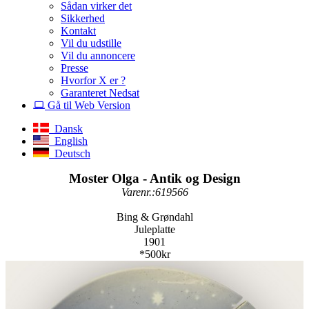
Sådan virker det
Sikkerhed
Kontakt
Vil du udstille
Vil du annoncere
Presse
Hvorfor X er ?
Garanteret Nedsat
Gå til Web Version
Dansk
English
Deutsch
Moster Olga - Antik og Design
Varenr.:619566
Bing & Grøndahl
Juleplatte
1901
*500kr