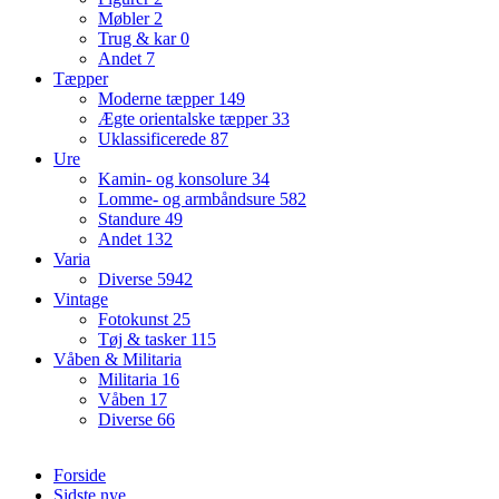
Møbler
2
Trug & kar
0
Andet
7
Tæpper
Moderne tæpper
149
Ægte orientalske tæpper
33
Uklassificerede
87
Ure
Kamin- og konsolure
34
Lomme- og armbåndsure
582
Standure
49
Andet
132
Varia
Diverse
5942
Vintage
Fotokunst
25
Tøj & tasker
115
Våben & Militaria
Militaria
16
Våben
17
Diverse
66
Forside
Sidste nye