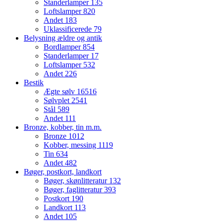
Standerlamper
135
Loftslamper
820
Andet
183
Uklassificerede
79
Belysning ældre og antik
Bordlamper
854
Standerlamper
17
Loftslamper
532
Andet
226
Bestik
Ægte sølv
16516
Sølvplet
2541
Stål
589
Andet
111
Bronze, kobber, tin m.m.
Bronze
1012
Kobber, messing
1119
Tin
634
Andet
482
Bøger, postkort, landkort
Bøger, skønlitteratur
132
Bøger, faglitteratur
393
Postkort
190
Landkort
113
Andet
105